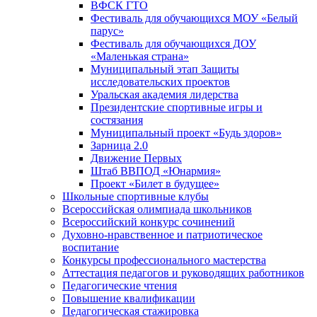
ВФСК ГТО
Фестиваль для обучающихся МОУ «Белый
парус»
Фестиваль для обучающихся ДОУ
«Маленькая страна»
Муниципальный этап Защиты
исследовательских проектов
Уральская академия лидерства
Президентские спортивные игры и
состязания
Муниципальный проект «Будь здоров»
Зарница 2.0
Движение Первых
Штаб ВВПОД «Юнармия»
Проект «Билет в будущее»
Школьные спортивные клубы
Всероссийская олимпиада школьников
Всероссийский конкурс сочинений
Духовно-нравственное и патриотическое
воспитание
Конкурсы профессионального мастерства
Аттестация педагогов и руководящих работников
Педагогические чтения
Повышение квалификации
Педагогическая стажировка