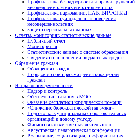
Профилактика безнадзорности и правонарушений
несовершеннолетних и в отношении их
Профилактика наркомании, ПАВ, ВИЧ/СПИД
Профилактика суицидального поведения
несовершеннолетних
Защита персональных данных
Отчеты, мониторинг, статистические данные
Публичный отчет
Мониторинги
Статистические данные о системе образования
Сведения об исполнении бюджетных средств
Обращение граждан
Обращения граждан
Порядок и сроки рассмотрения обращений
граждан
Направления деятельности
Надзор и контроль
Обеспечение питания в МОО
Оказание бесплатной юридической помощи
«Снижение бюрократической нагрузки»
Подготовка муниципальных образовательных
организаций к новому уч.году
Финансово-хозяйственная деятельность
Августовская педагогическая конференция
Воспитание, социализация, профориентация