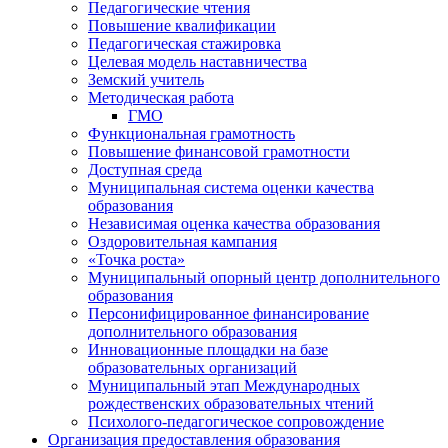
Педагогические чтения
Повышение квалификации
Педагогическая стажировка
Целевая модель наставничества
Земский учитель
Методическая работа
ГМО
Функциональная грамотность
Повышение финансовой грамотности
Доступная среда
Муниципальная система оценки качества
образования
Независимая оценка качества образования
Оздоровительная кампания
«Точка роста»
Муниципальный опорный центр дополнительного
образования
Персонифицированное финансирование
дополнительного образования
Инновационные площадки на базе
образовательных организаций
Муниципальный этап Международных
рождественских образовательных чтений
Психолого-педагогическое сопровождение
Организация предоставления образования