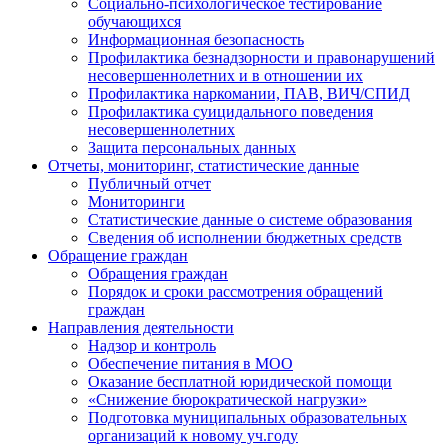
Социально-психологическое тестирование
обучающихся
Информационная безопасность
Профилактика безнадзорности и правонарушений
несовершеннолетних и в отношении их
Профилактика наркомании, ПАВ, ВИЧ/СПИД
Профилактика суицидального поведения
несовершеннолетних
Защита персональных данных
Отчеты, мониторинг, статистические данные
Публичный отчет
Мониторинги
Статистические данные о системе образования
Сведения об исполнении бюджетных средств
Обращение граждан
Обращения граждан
Порядок и сроки рассмотрения обращений
граждан
Направления деятельности
Надзор и контроль
Обеспечение питания в МОО
Оказание бесплатной юридической помощи
«Снижение бюрократической нагрузки»
Подготовка муниципальных образовательных
организаций к новому уч.году