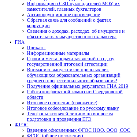
Информация о СЗП руководителей МОУ, их
заместителей, главных бухгалтеров
Антикоррупционное просвещение
Обратная связь для сообщений о фактах
коррупции
Сведения о доходах, расходах, об имуществе и
обязательствах имущественного характера
ГИА
Приказы
Информационные материалы
Сроки и места подачи заявлений на сдачу
государственной итоговой аттестации
Вниманию выпускников прошлых лет,
обучающихся образовательных организаций
среднего профессионального образования!
Получение официальных результатов ГИА 2019
Работа конфликтной комиссии Свердловской
области
Итоговое сочинение (изложение)
Итоговое собеседование по русскому языку
Телефоны «горячей линии» по вопросам
подготовки и проведения ЕГЭ
ФГОС
Введение обновленных ФГОС НОО, ООО, СОО
ФГОС (общие положения)