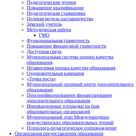
Педагогические чтения
Повышение квалификации
Педагогическая стажировка
Целевая модель наставничества
Земский учитель
Методическая работа
ГМО
Функциональная грамотность
Повышение финансовой грамотности
Доступная среда
Муниципальная система оценки качества
образования
Независимая оценка качества образования
Оздоровительная кампания
«Точка роста»
Муниципальный опорный центр дополнительного
образования
Персонифицированное финансирование
дополнительного образования
Инновационные площадки на базе
образовательных организаций
Муниципальный этап Международных
рождественских образовательных чтений
Психолого-педагогическое сопровождение
Организация предоставления образования