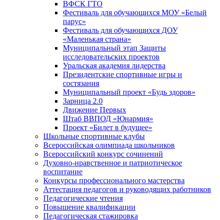
ВФСК ГТО
Фестиваль для обучающихся МОУ «Белый
парус»
Фестиваль для обучающихся ДОУ
«Маленькая страна»
Муниципальный этап Защиты
исследовательских проектов
Уральская академия лидерства
Президентские спортивные игры и
состязания
Муниципальный проект «Будь здоров»
Зарница 2.0
Движение Первых
Штаб ВВПОД «Юнармия»
Проект «Билет в будущее»
Школьные спортивные клубы
Всероссийская олимпиада школьников
Всероссийский конкурс сочинений
Духовно-нравственное и патриотическое
воспитание
Конкурсы профессионального мастерства
Аттестация педагогов и руководящих работников
Педагогические чтения
Повышение квалификации
Педагогическая стажировка