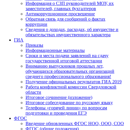
Информация о СЗП руководителей МОУ, их
заместителей, главных бухгалтеров
Антикоррупционное просвещение
Обратная связь для сообщений о фактах
коррупции
Сведения о доходах, расходах, об имуществе и
обязательствах имущественного характера
ГИА
Приказы
Информационные материалы
Сроки и места подачи заявлений на сдачу
государственной итоговой аттестации
Вниманию выпускников прошлых лет,
обучающихся образовательных организаций
среднего профессионального образования!
Получение официальных результатов ГИА 2019
Работа конфликтной комиссии Свердловской
области
Итоговое сочинение (изложение)
Итоговое собеседование по русскому языку
Телефоны «горячей линии» по вопросам
подготовки и проведения ЕГЭ
ФГОС
Введение обновленных ФГОС НОО, ООО, СОО
ФГОС (общие положения)