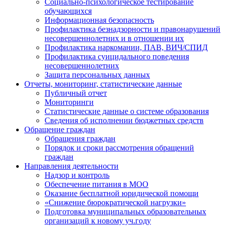
Социально-психологическое тестирование
обучающихся
Информационная безопасность
Профилактика безнадзорности и правонарушений
несовершеннолетних и в отношении их
Профилактика наркомании, ПАВ, ВИЧ/СПИД
Профилактика суицидального поведения
несовершеннолетних
Защита персональных данных
Отчеты, мониторинг, статистические данные
Публичный отчет
Мониторинги
Статистические данные о системе образования
Сведения об исполнении бюджетных средств
Обращение граждан
Обращения граждан
Порядок и сроки рассмотрения обращений
граждан
Направления деятельности
Надзор и контроль
Обеспечение питания в МОО
Оказание бесплатной юридической помощи
«Снижение бюрократической нагрузки»
Подготовка муниципальных образовательных
организаций к новому уч.году