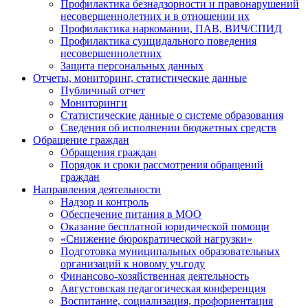
Профилактика безнадзорности и правонарушений
несовершеннолетних и в отношении их
Профилактика наркомании, ПАВ, ВИЧ/СПИД
Профилактика суицидального поведения
несовершеннолетних
Защита персональных данных
Отчеты, мониторинг, статистические данные
Публичный отчет
Мониторинги
Статистические данные о системе образования
Сведения об исполнении бюджетных средств
Обращение граждан
Обращения граждан
Порядок и сроки рассмотрения обращений
граждан
Направления деятельности
Надзор и контроль
Обеспечение питания в МОО
Оказание бесплатной юридической помощи
«Снижение бюрократической нагрузки»
Подготовка муниципальных образовательных
организаций к новому уч.году
Финансово-хозяйственная деятельность
Августовская педагогическая конференция
Воспитание, социализация, профориентация