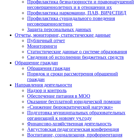
Профилактика безнадзорности и правонарушений
несовершеннолетних и в отношении их
Профилактика наркомании, ПАВ, ВИЧ/СПИД
Профилактика суицидального поведения
несовершеннолетних
Защита персональных данных
Отчеты, мониторинг, статистические данные
Публичный отчет
Мониторинги
Статистические данные о системе образования
Сведения об исполнении бюджетных средств
Обращение граждан
Обращения граждан
Порядок и сроки рассмотрения обращений
граждан
Направления деятельности
Надзор и контроль
Обеспечение питания в МОО
Оказание бесплатной юридической помощи
«Снижение бюрократической нагрузки»
Подготовка муниципальных образовательных
организаций к новому уч.году
Финансово-хозяйственная деятельность
Августовская педагогическая конференция
Воспитание, социализация, профориентация