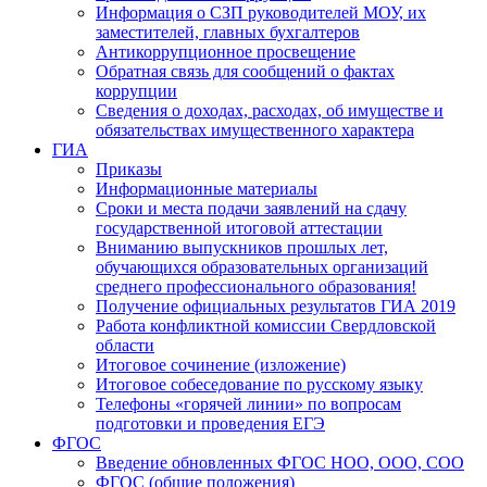
Информация о СЗП руководителей МОУ, их
заместителей, главных бухгалтеров
Антикоррупционное просвещение
Обратная связь для сообщений о фактах
коррупции
Сведения о доходах, расходах, об имуществе и
обязательствах имущественного характера
ГИА
Приказы
Информационные материалы
Сроки и места подачи заявлений на сдачу
государственной итоговой аттестации
Вниманию выпускников прошлых лет,
обучающихся образовательных организаций
среднего профессионального образования!
Получение официальных результатов ГИА 2019
Работа конфликтной комиссии Свердловской
области
Итоговое сочинение (изложение)
Итоговое собеседование по русскому языку
Телефоны «горячей линии» по вопросам
подготовки и проведения ЕГЭ
ФГОС
Введение обновленных ФГОС НОО, ООО, СОО
ФГОС (общие положения)