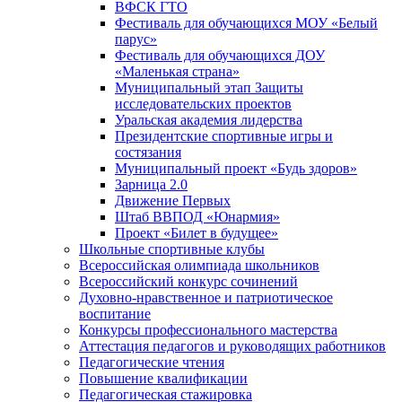
ВФСК ГТО
Фестиваль для обучающихся МОУ «Белый
парус»
Фестиваль для обучающихся ДОУ
«Маленькая страна»
Муниципальный этап Защиты
исследовательских проектов
Уральская академия лидерства
Президентские спортивные игры и
состязания
Муниципальный проект «Будь здоров»
Зарница 2.0
Движение Первых
Штаб ВВПОД «Юнармия»
Проект «Билет в будущее»
Школьные спортивные клубы
Всероссийская олимпиада школьников
Всероссийский конкурс сочинений
Духовно-нравственное и патриотическое
воспитание
Конкурсы профессионального мастерства
Аттестация педагогов и руководящих работников
Педагогические чтения
Повышение квалификации
Педагогическая стажировка