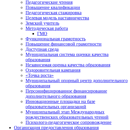
Педагогические чтения
Повышение квалификации
Педагогическая стажировка
Целевая модель наставничества
Земский учитель
Методическая работа
ГМО
Функциональная грамотность
Повышение финансовой грамотности
Доступная среда
Муниципальная система оценки качества
образования
Независимая оценка качества образования
Оздоровительная кампания
«Точка роста»
Муниципальный опорный центр дополнительного
образования
Персонифицированное финансирование
дополнительного образования
Инновационные площадки на базе
образовательных организаций
Муниципальный этап Международных
рождественских образовательных чтений
Психолого-педагогическое сопровождение
Организация предоставления образования