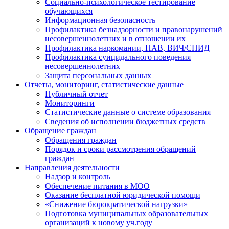
Социально-психологическое тестирование
обучающихся
Информационная безопасность
Профилактика безнадзорности и правонарушений
несовершеннолетних и в отношении их
Профилактика наркомании, ПАВ, ВИЧ/СПИД
Профилактика суицидального поведения
несовершеннолетних
Защита персональных данных
Отчеты, мониторинг, статистические данные
Публичный отчет
Мониторинги
Статистические данные о системе образования
Сведения об исполнении бюджетных средств
Обращение граждан
Обращения граждан
Порядок и сроки рассмотрения обращений
граждан
Направления деятельности
Надзор и контроль
Обеспечение питания в МОО
Оказание бесплатной юридической помощи
«Снижение бюрократической нагрузки»
Подготовка муниципальных образовательных
организаций к новому уч.году