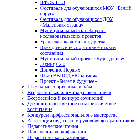
ВФСК ГТО
Фестиваль для обучающихся МОУ «Белый
парус»
Фестиваль для обучающихся ДОУ
«Маленькая страна»
Муниципальный этап Защиты
исследовательских проектов
Уральская академия лидерства
Президентские спортивные игры и
состязания
Муниципальный проект «Будь здоров»
Зарница 2.0
Движение Первых
Штаб ВВПОД «Юнармия»
Проект «Билет в будущее»
Школьные спортивные клубы
Всероссийская олимпиада школьников
Всероссийский конкурс сочинений
Духовно-нравственное и патриотическое
воспитание
Конкурсы профессионального мастерства
Аттестация педагогов и руководящих работников
Педагогические чтения
Повышение квалификации
Педагогическая стажировка