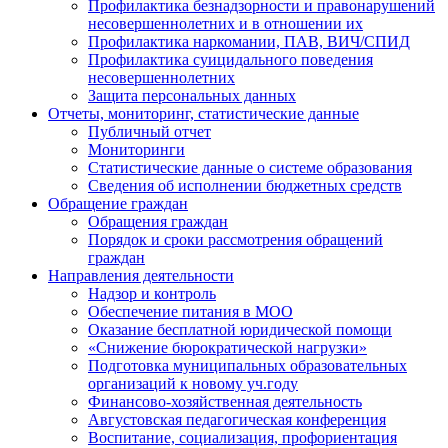
Профилактика безнадзорности и правонарушений
несовершеннолетних и в отношении их
Профилактика наркомании, ПАВ, ВИЧ/СПИД
Профилактика суицидального поведения
несовершеннолетних
Защита персональных данных
Отчеты, мониторинг, статистические данные
Публичный отчет
Мониторинги
Статистические данные о системе образования
Сведения об исполнении бюджетных средств
Обращение граждан
Обращения граждан
Порядок и сроки рассмотрения обращений
граждан
Направления деятельности
Надзор и контроль
Обеспечение питания в МОО
Оказание бесплатной юридической помощи
«Снижение бюрократической нагрузки»
Подготовка муниципальных образовательных
организаций к новому уч.году
Финансово-хозяйственная деятельность
Августовская педагогическая конференция
Воспитание, социализация, профориентация