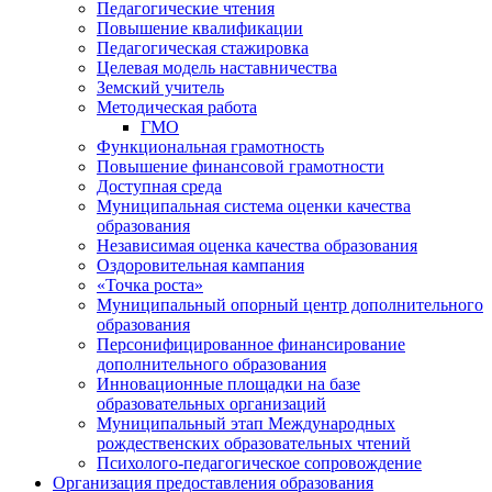
Педагогические чтения
Повышение квалификации
Педагогическая стажировка
Целевая модель наставничества
Земский учитель
Методическая работа
ГМО
Функциональная грамотность
Повышение финансовой грамотности
Доступная среда
Муниципальная система оценки качества
образования
Независимая оценка качества образования
Оздоровительная кампания
«Точка роста»
Муниципальный опорный центр дополнительного
образования
Персонифицированное финансирование
дополнительного образования
Инновационные площадки на базе
образовательных организаций
Муниципальный этап Международных
рождественских образовательных чтений
Психолого-педагогическое сопровождение
Организация предоставления образования