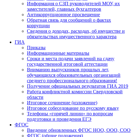
Информация о СЗП руководителей МОУ, их
заместителей, главных бухгалтеров
Антикоррупционное просвещение
Обратная связь для сообщений о фактах
коррупции
Сведения о доходах, расходах, об имуществе и
обязательствах имущественного характера
ГИА
Приказы
Информационные материалы
Сроки и места подачи заявлений на сдачу
государственной итоговой аттестации
Вниманию выпускников прошлых лет,
обучающихся образовательных организаций
среднего профессионального образования!
Получение официальных результатов ГИА 2019
Работа конфликтной комиссии Свердловской
области
Итоговое сочинение (изложение)
Итоговое собеседование по русскому языку
Телефоны «горячей линии» по вопросам
подготовки и проведения ЕГЭ
ФГОС
Введение обновленных ФГОС НОО, ООО, СОО
ФГОС (общие положения)