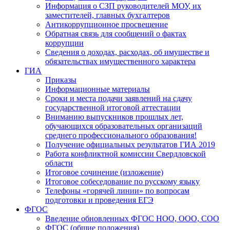
Информация о СЗП руководителей МОУ, их
заместителей, главных бухгалтеров
Антикоррупционное просвещение
Обратная связь для сообщений о фактах
коррупции
Сведения о доходах, расходах, об имуществе и
обязательствах имущественного характера
ГИА
Приказы
Информационные материалы
Сроки и места подачи заявлений на сдачу
государственной итоговой аттестации
Вниманию выпускников прошлых лет,
обучающихся образовательных организаций
среднего профессионального образования!
Получение официальных результатов ГИА 2019
Работа конфликтной комиссии Свердловской
области
Итоговое сочинение (изложение)
Итоговое собеседование по русскому языку
Телефоны «горячей линии» по вопросам
подготовки и проведения ЕГЭ
ФГОС
Введение обновленных ФГОС НОО, ООО, СОО
ФГОС (общие положения)