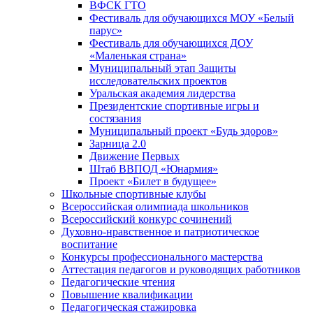
ВФСК ГТО
Фестиваль для обучающихся МОУ «Белый
парус»
Фестиваль для обучающихся ДОУ
«Маленькая страна»
Муниципальный этап Защиты
исследовательских проектов
Уральская академия лидерства
Президентские спортивные игры и
состязания
Муниципальный проект «Будь здоров»
Зарница 2.0
Движение Первых
Штаб ВВПОД «Юнармия»
Проект «Билет в будущее»
Школьные спортивные клубы
Всероссийская олимпиада школьников
Всероссийский конкурс сочинений
Духовно-нравственное и патриотическое
воспитание
Конкурсы профессионального мастерства
Аттестация педагогов и руководящих работников
Педагогические чтения
Повышение квалификации
Педагогическая стажировка