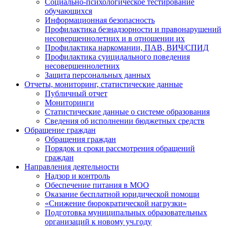
Социально-психологическое тестирование
обучающихся
Информационная безопасность
Профилактика безнадзорности и правонарушений
несовершеннолетних и в отношении их
Профилактика наркомании, ПАВ, ВИЧ/СПИД
Профилактика суицидального поведения
несовершеннолетних
Защита персональных данных
Отчеты, мониторинг, статистические данные
Публичный отчет
Мониторинги
Статистические данные о системе образования
Сведения об исполнении бюджетных средств
Обращение граждан
Обращения граждан
Порядок и сроки рассмотрения обращений
граждан
Направления деятельности
Надзор и контроль
Обеспечение питания в МОО
Оказание бесплатной юридической помощи
«Снижение бюрократической нагрузки»
Подготовка муниципальных образовательных
организаций к новому уч.году