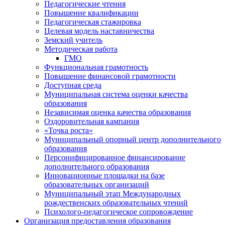
Педагогические чтения
Повышение квалификации
Педагогическая стажировка
Целевая модель наставничества
Земский учитель
Методическая работа
ГМО
Функциональная грамотность
Повышение финансовой грамотности
Доступная среда
Муниципальная система оценки качества
образования
Независимая оценка качества образования
Оздоровительная кампания
«Точка роста»
Муниципальный опорный центр дополнительного
образования
Персонифицированное финансирование
дополнительного образования
Инновационные площадки на базе
образовательных организаций
Муниципальный этап Международных
рождественских образовательных чтений
Психолого-педагогическое сопровождение
Организация предоставления образования