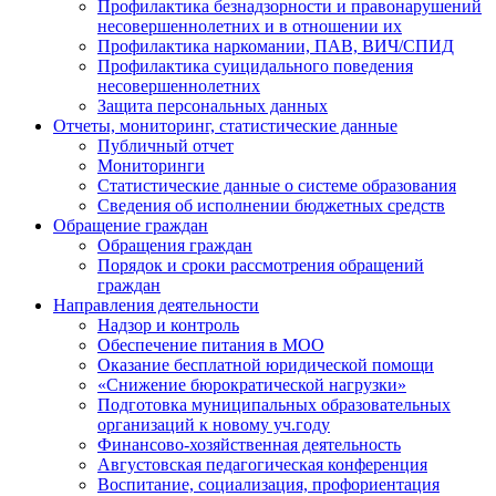
Профилактика безнадзорности и правонарушений
несовершеннолетних и в отношении их
Профилактика наркомании, ПАВ, ВИЧ/СПИД
Профилактика суицидального поведения
несовершеннолетних
Защита персональных данных
Отчеты, мониторинг, статистические данные
Публичный отчет
Мониторинги
Статистические данные о системе образования
Сведения об исполнении бюджетных средств
Обращение граждан
Обращения граждан
Порядок и сроки рассмотрения обращений
граждан
Направления деятельности
Надзор и контроль
Обеспечение питания в МОО
Оказание бесплатной юридической помощи
«Снижение бюрократической нагрузки»
Подготовка муниципальных образовательных
организаций к новому уч.году
Финансово-хозяйственная деятельность
Августовская педагогическая конференция
Воспитание, социализация, профориентация