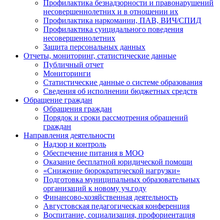
Профилактика безнадзорности и правонарушений
несовершеннолетних и в отношении их
Профилактика наркомании, ПАВ, ВИЧ/СПИД
Профилактика суицидального поведения
несовершеннолетних
Защита персональных данных
Отчеты, мониторинг, статистические данные
Публичный отчет
Мониторинги
Статистические данные о системе образования
Сведения об исполнении бюджетных средств
Обращение граждан
Обращения граждан
Порядок и сроки рассмотрения обращений
граждан
Направления деятельности
Надзор и контроль
Обеспечение питания в МОО
Оказание бесплатной юридической помощи
«Снижение бюрократической нагрузки»
Подготовка муниципальных образовательных
организаций к новому уч.году
Финансово-хозяйственная деятельность
Августовская педагогическая конференция
Воспитание, социализация, профориентация