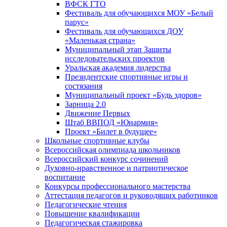
ВФСК ГТО
Фестиваль для обучающихся МОУ «Белый
парус»
Фестиваль для обучающихся ДОУ
«Маленькая страна»
Муниципальный этап Защиты
исследовательских проектов
Уральская академия лидерства
Президентские спортивные игры и
состязания
Муниципальный проект «Будь здоров»
Зарница 2.0
Движение Первых
Штаб ВВПОД «Юнармия»
Проект «Билет в будущее»
Школьные спортивные клубы
Всероссийская олимпиада школьников
Всероссийский конкурс сочинений
Духовно-нравственное и патриотическое
воспитание
Конкурсы профессионального мастерства
Аттестация педагогов и руководящих работников
Педагогические чтения
Повышение квалификации
Педагогическая стажировка