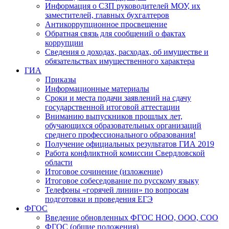
Информация о СЗП руководителей МОУ, их
заместителей, главных бухгалтеров
Антикоррупционное просвещение
Обратная связь для сообщений о фактах
коррупции
Сведения о доходах, расходах, об имуществе и
обязательствах имущественного характера
ГИА
Приказы
Информационные материалы
Сроки и места подачи заявлений на сдачу
государственной итоговой аттестации
Вниманию выпускников прошлых лет,
обучающихся образовательных организаций
среднего профессионального образования!
Получение официальных результатов ГИА 2019
Работа конфликтной комиссии Свердловской
области
Итоговое сочинение (изложение)
Итоговое собеседование по русскому языку
Телефоны «горячей линии» по вопросам
подготовки и проведения ЕГЭ
ФГОС
Введение обновленных ФГОС НОО, ООО, СОО
ФГОС (общие положения)