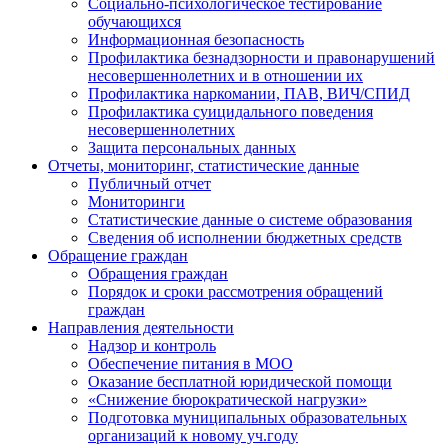
Социально-психологическое тестирование
обучающихся
Информационная безопасность
Профилактика безнадзорности и правонарушений
несовершеннолетних и в отношении их
Профилактика наркомании, ПАВ, ВИЧ/СПИД
Профилактика суицидального поведения
несовершеннолетних
Защита персональных данных
Отчеты, мониторинг, статистические данные
Публичный отчет
Мониторинги
Статистические данные о системе образования
Сведения об исполнении бюджетных средств
Обращение граждан
Обращения граждан
Порядок и сроки рассмотрения обращений
граждан
Направления деятельности
Надзор и контроль
Обеспечение питания в МОО
Оказание бесплатной юридической помощи
«Снижение бюрократической нагрузки»
Подготовка муниципальных образовательных
организаций к новому уч.году