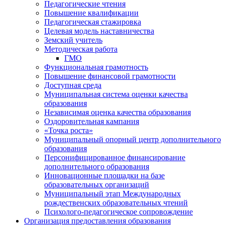
Педагогические чтения
Повышение квалификации
Педагогическая стажировка
Целевая модель наставничества
Земский учитель
Методическая работа
ГМО
Функциональная грамотность
Повышение финансовой грамотности
Доступная среда
Муниципальная система оценки качества
образования
Независимая оценка качества образования
Оздоровительная кампания
«Точка роста»
Муниципальный опорный центр дополнительного
образования
Персонифицированное финансирование
дополнительного образования
Инновационные площадки на базе
образовательных организаций
Муниципальный этап Международных
рождественских образовательных чтений
Психолого-педагогическое сопровождение
Организация предоставления образования