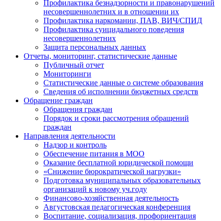
Профилактика безнадзорности и правонарушений
несовершеннолетних и в отношении их
Профилактика наркомании, ПАВ, ВИЧ/СПИД
Профилактика суицидального поведения
несовершеннолетних
Защита персональных данных
Отчеты, мониторинг, статистические данные
Публичный отчет
Мониторинги
Статистические данные о системе образования
Сведения об исполнении бюджетных средств
Обращение граждан
Обращения граждан
Порядок и сроки рассмотрения обращений
граждан
Направления деятельности
Надзор и контроль
Обеспечение питания в МОО
Оказание бесплатной юридической помощи
«Снижение бюрократической нагрузки»
Подготовка муниципальных образовательных
организаций к новому уч.году
Финансово-хозяйственная деятельность
Августовская педагогическая конференция
Воспитание, социализация, профориентация