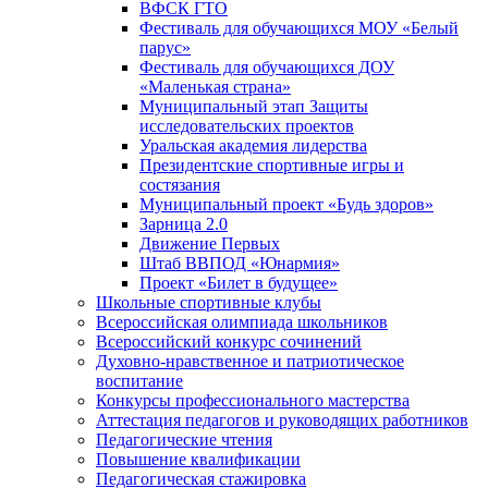
ВФСК ГТО
Фестиваль для обучающихся МОУ «Белый
парус»
Фестиваль для обучающихся ДОУ
«Маленькая страна»
Муниципальный этап Защиты
исследовательских проектов
Уральская академия лидерства
Президентские спортивные игры и
состязания
Муниципальный проект «Будь здоров»
Зарница 2.0
Движение Первых
Штаб ВВПОД «Юнармия»
Проект «Билет в будущее»
Школьные спортивные клубы
Всероссийская олимпиада школьников
Всероссийский конкурс сочинений
Духовно-нравственное и патриотическое
воспитание
Конкурсы профессионального мастерства
Аттестация педагогов и руководящих работников
Педагогические чтения
Повышение квалификации
Педагогическая стажировка