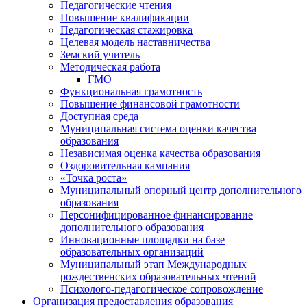
Педагогические чтения
Повышение квалификации
Педагогическая стажировка
Целевая модель наставничества
Земский учитель
Методическая работа
ГМО
Функциональная грамотность
Повышение финансовой грамотности
Доступная среда
Муниципальная система оценки качества
образования
Независимая оценка качества образования
Оздоровительная кампания
«Точка роста»
Муниципальный опорный центр дополнительного
образования
Персонифицированное финансирование
дополнительного образования
Инновационные площадки на базе
образовательных организаций
Муниципальный этап Международных
рождественских образовательных чтений
Психолого-педагогическое сопровождение
Организация предоставления образования