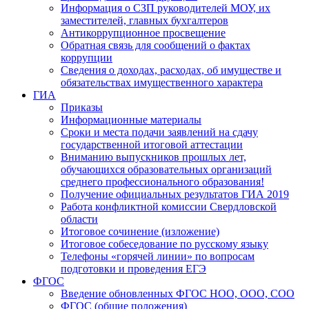
Информация о СЗП руководителей МОУ, их
заместителей, главных бухгалтеров
Антикоррупционное просвещение
Обратная связь для сообщений о фактах
коррупции
Сведения о доходах, расходах, об имуществе и
обязательствах имущественного характера
ГИА
Приказы
Информационные материалы
Сроки и места подачи заявлений на сдачу
государственной итоговой аттестации
Вниманию выпускников прошлых лет,
обучающихся образовательных организаций
среднего профессионального образования!
Получение официальных результатов ГИА 2019
Работа конфликтной комиссии Свердловской
области
Итоговое сочинение (изложение)
Итоговое собеседование по русскому языку
Телефоны «горячей линии» по вопросам
подготовки и проведения ЕГЭ
ФГОС
Введение обновленных ФГОС НОО, ООО, СОО
ФГОС (общие положения)