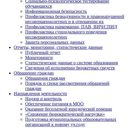
Социально-психологическое тестирование
обучающихся
Информационная безопасность
Профилактика безнадзорности и правонарушений
несовершеннолетних и в отношении их
Профилактика наркомании, ПАВ, ВИЧ/СПИД
Профилактика суицидального поведения
несовершеннолетних
Защита персональных данных
Отчеты, мониторинг, статистические данные
Публичный отчет
Мониторинги
Статистические данные о системе образования
Сведения об исполнении бюджетных средств
Обращение граждан
Обращения граждан
Порядок и сроки рассмотрения обращений
граждан
Направления деятельности
Надзор и контроль
Обеспечение питания в МОО
Оказание бесплатной юридической помощи
«Снижение бюрократической нагрузки»
Подготовка муниципальных образовательных
организаций к новому уч.году