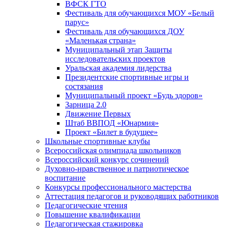
ВФСК ГТО
Фестиваль для обучающихся МОУ «Белый
парус»
Фестиваль для обучающихся ДОУ
«Маленькая страна»
Муниципальный этап Защиты
исследовательских проектов
Уральская академия лидерства
Президентские спортивные игры и
состязания
Муниципальный проект «Будь здоров»
Зарница 2.0
Движение Первых
Штаб ВВПОД «Юнармия»
Проект «Билет в будущее»
Школьные спортивные клубы
Всероссийская олимпиада школьников
Всероссийский конкурс сочинений
Духовно-нравственное и патриотическое
воспитание
Конкурсы профессионального мастерства
Аттестация педагогов и руководящих работников
Педагогические чтения
Повышение квалификации
Педагогическая стажировка