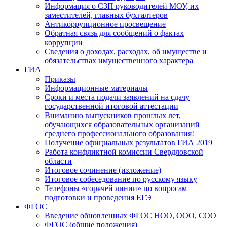
Информация о СЗП руководителей МОУ, их
заместителей, главных бухгалтеров
Антикоррупционное просвещение
Обратная связь для сообщений о фактах
коррупции
Сведения о доходах, расходах, об имуществе и
обязательствах имущественного характера
ГИА
Приказы
Информационные материалы
Сроки и места подачи заявлений на сдачу
государственной итоговой аттестации
Вниманию выпускников прошлых лет,
обучающихся образовательных организаций
среднего профессионального образования!
Получение официальных результатов ГИА 2019
Работа конфликтной комиссии Свердловской
области
Итоговое сочинение (изложение)
Итоговое собеседование по русскому языку
Телефоны «горячей линии» по вопросам
подготовки и проведения ЕГЭ
ФГОС
Введение обновленных ФГОС НОО, ООО, СОО
ФГОС (общие положения)