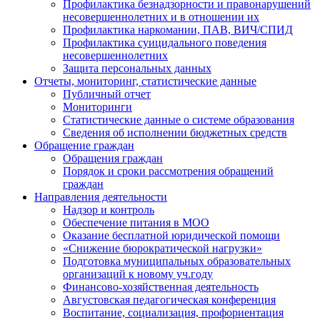
Профилактика безнадзорности и правонарушений
несовершеннолетних и в отношении их
Профилактика наркомании, ПАВ, ВИЧ/СПИД
Профилактика суицидального поведения
несовершеннолетних
Защита персональных данных
Отчеты, мониторинг, статистические данные
Публичный отчет
Мониторинги
Статистические данные о системе образования
Сведения об исполнении бюджетных средств
Обращение граждан
Обращения граждан
Порядок и сроки рассмотрения обращений
граждан
Направления деятельности
Надзор и контроль
Обеспечение питания в МОО
Оказание бесплатной юридической помощи
«Снижение бюрократической нагрузки»
Подготовка муниципальных образовательных
организаций к новому уч.году
Финансово-хозяйственная деятельность
Августовская педагогическая конференция
Воспитание, социализация, профориентация