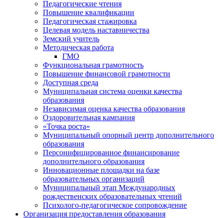
Педагогические чтения
Повышение квалификации
Педагогическая стажировка
Целевая модель наставничества
Земский учитель
Методическая работа
ГМО
Функциональная грамотность
Повышение финансовой грамотности
Доступная среда
Муниципальная система оценки качества
образования
Независимая оценка качества образования
Оздоровительная кампания
«Точка роста»
Муниципальный опорный центр дополнительного
образования
Персонифицированное финансирование
дополнительного образования
Инновационные площадки на базе
образовательных организаций
Муниципальный этап Международных
рождественских образовательных чтений
Психолого-педагогическое сопровождение
Организация предоставления образования