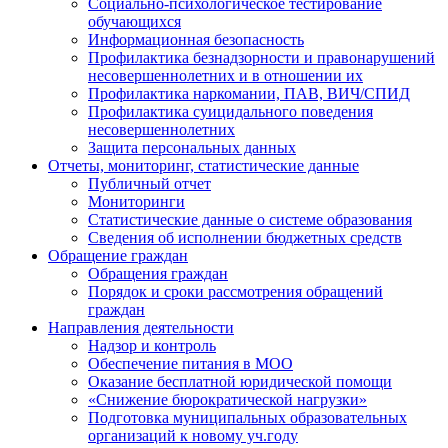
Социально-психологическое тестирование
обучающихся
Информационная безопасность
Профилактика безнадзорности и правонарушений
несовершеннолетних и в отношении их
Профилактика наркомании, ПАВ, ВИЧ/СПИД
Профилактика суицидального поведения
несовершеннолетних
Защита персональных данных
Отчеты, мониторинг, статистические данные
Публичный отчет
Мониторинги
Статистические данные о системе образования
Сведения об исполнении бюджетных средств
Обращение граждан
Обращения граждан
Порядок и сроки рассмотрения обращений
граждан
Направления деятельности
Надзор и контроль
Обеспечение питания в МОО
Оказание бесплатной юридической помощи
«Снижение бюрократической нагрузки»
Подготовка муниципальных образовательных
организаций к новому уч.году