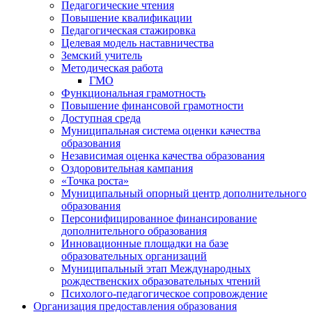
Педагогические чтения
Повышение квалификации
Педагогическая стажировка
Целевая модель наставничества
Земский учитель
Методическая работа
ГМО
Функциональная грамотность
Повышение финансовой грамотности
Доступная среда
Муниципальная система оценки качества
образования
Независимая оценка качества образования
Оздоровительная кампания
«Точка роста»
Муниципальный опорный центр дополнительного
образования
Персонифицированное финансирование
дополнительного образования
Инновационные площадки на базе
образовательных организаций
Муниципальный этап Международных
рождественских образовательных чтений
Психолого-педагогическое сопровождение
Организация предоставления образования