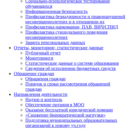
Социально-психологическое тестирование
обучающихся
Информационная безопасность
Профилактика безнадзорности и правонарушений
несовершеннолетних и в отношении их
Профилактика наркомании, ПАВ, ВИЧ/СПИД
Профилактика суицидального поведения
несовершеннолетних
Защита персональных данных
Отчеты, мониторинг, статистические данные
Публичный отчет
Мониторинги
Статистические данные о системе образования
Сведения об исполнении бюджетных средств
Обращение граждан
Обращения граждан
Порядок и сроки рассмотрения обращений
граждан
Направления деятельности
Надзор и контроль
Обеспечение питания в МОО
Оказание бесплатной юридической помощи
«Снижение бюрократической нагрузки»
Подготовка муниципальных образовательных
организаций к новому уч.году