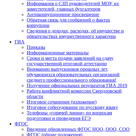
Информация о СЗП руководителей МОУ, их
заместителей, главных бухгалтеров
Антикоррупционное просвещение
Обратная связь для сообщений о фактах
коррупции
Сведения о доходах, расходах, об имуществе и
обязательствах имущественного характера
ГИА
Приказы
Информационные материалы
Сроки и места подачи заявлений на сдачу
государственной итоговой аттестации
Вниманию выпускников прошлых лет,
обучающихся образовательных организаций
среднего профессионального образования!
Получение официальных результатов ГИА 2019
Работа конфликтной комиссии Свердловской
области
Итоговое сочинение (изложение)
Итоговое собеседование по русскому языку
Телефоны «горячей линии» по вопросам
подготовки и проведения ЕГЭ
ФГОС
Введение обновленных ФГОС НОО, ООО, СОО
ФГОС (общие положения)