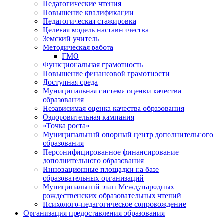
Педагогические чтения
Повышение квалификации
Педагогическая стажировка
Целевая модель наставничества
Земский учитель
Методическая работа
ГМО
Функциональная грамотность
Повышение финансовой грамотности
Доступная среда
Муниципальная система оценки качества
образования
Независимая оценка качества образования
Оздоровительная кампания
«Точка роста»
Муниципальный опорный центр дополнительного
образования
Персонифицированное финансирование
дополнительного образования
Инновационные площадки на базе
образовательных организаций
Муниципальный этап Международных
рождественских образовательных чтений
Психолого-педагогическое сопровождение
Организация предоставления образования