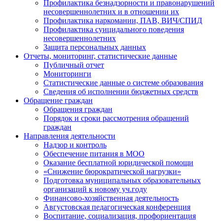
Профилактика безнадзорности и правонарушений
несовершеннолетних и в отношении их
Профилактика наркомании, ПАВ, ВИЧ/СПИД
Профилактика суицидального поведения
несовершеннолетних
Защита персональных данных
Отчеты, мониторинг, статистические данные
Публичный отчет
Мониторинги
Статистические данные о системе образования
Сведения об исполнении бюджетных средств
Обращение граждан
Обращения граждан
Порядок и сроки рассмотрения обращений
граждан
Направления деятельности
Надзор и контроль
Обеспечение питания в МОО
Оказание бесплатной юридической помощи
«Снижение бюрократической нагрузки»
Подготовка муниципальных образовательных
организаций к новому уч.году
Финансово-хозяйственная деятельность
Августовская педагогическая конференция
Воспитание, социализация, профориентация