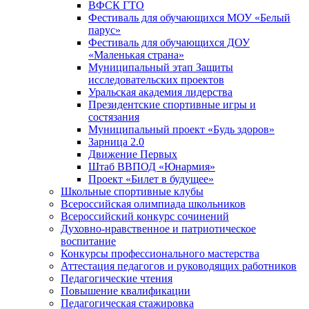
ВФСК ГТО
Фестиваль для обучающихся МОУ «Белый
парус»
Фестиваль для обучающихся ДОУ
«Маленькая страна»
Муниципальный этап Защиты
исследовательских проектов
Уральская академия лидерства
Президентские спортивные игры и
состязания
Муниципальный проект «Будь здоров»
Зарница 2.0
Движение Первых
Штаб ВВПОД «Юнармия»
Проект «Билет в будущее»
Школьные спортивные клубы
Всероссийская олимпиада школьников
Всероссийский конкурс сочинений
Духовно-нравственное и патриотическое
воспитание
Конкурсы профессионального мастерства
Аттестация педагогов и руководящих работников
Педагогические чтения
Повышение квалификации
Педагогическая стажировка