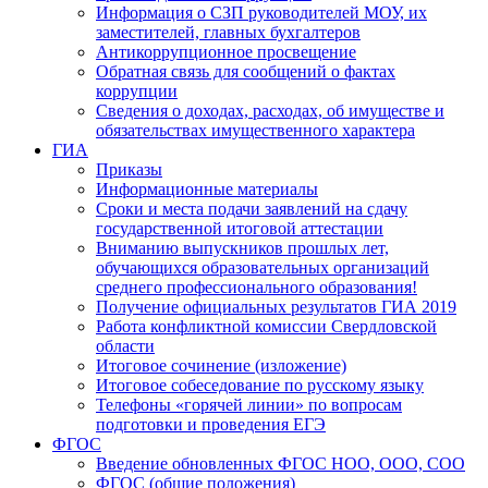
Информация о СЗП руководителей МОУ, их
заместителей, главных бухгалтеров
Антикоррупционное просвещение
Обратная связь для сообщений о фактах
коррупции
Сведения о доходах, расходах, об имуществе и
обязательствах имущественного характера
ГИА
Приказы
Информационные материалы
Сроки и места подачи заявлений на сдачу
государственной итоговой аттестации
Вниманию выпускников прошлых лет,
обучающихся образовательных организаций
среднего профессионального образования!
Получение официальных результатов ГИА 2019
Работа конфликтной комиссии Свердловской
области
Итоговое сочинение (изложение)
Итоговое собеседование по русскому языку
Телефоны «горячей линии» по вопросам
подготовки и проведения ЕГЭ
ФГОС
Введение обновленных ФГОС НОО, ООО, СОО
ФГОС (общие положения)