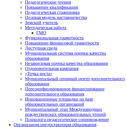
Педагогические чтения
Повышение квалификации
Педагогическая стажировка
Целевая модель наставничества
Земский учитель
Методическая работа
ГМО
Функциональная грамотность
Повышение финансовой грамотности
Доступная среда
Муниципальная система оценки качества
образования
Независимая оценка качества образования
Оздоровительная кампания
«Точка роста»
Муниципальный опорный центр дополнительного
образования
Персонифицированное финансирование
дополнительного образования
Инновационные площадки на базе
образовательных организаций
Муниципальный этап Международных
рождественских образовательных чтений
Психолого-педагогическое сопровождение
Организация предоставления образования