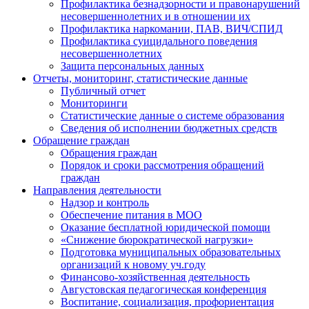
Профилактика безнадзорности и правонарушений
несовершеннолетних и в отношении их
Профилактика наркомании, ПАВ, ВИЧ/СПИД
Профилактика суицидального поведения
несовершеннолетних
Защита персональных данных
Отчеты, мониторинг, статистические данные
Публичный отчет
Мониторинги
Статистические данные о системе образования
Сведения об исполнении бюджетных средств
Обращение граждан
Обращения граждан
Порядок и сроки рассмотрения обращений
граждан
Направления деятельности
Надзор и контроль
Обеспечение питания в МОО
Оказание бесплатной юридической помощи
«Снижение бюрократической нагрузки»
Подготовка муниципальных образовательных
организаций к новому уч.году
Финансово-хозяйственная деятельность
Августовская педагогическая конференция
Воспитание, социализация, профориентация