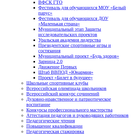
ВФСК ГТО
Фестиваль для обучающихся МОУ «Белый
парус»
Фестиваль для обучающихся ДОУ
«Маленькая страна»
Муниципальный этап Защиты
исследовательских проектов
Уральская академия лидерства
Президентские спортивные игры и
состязания
Муниципальный проект «Будь здоров»
Зарница 2.0
Движение Первых
Штаб ВВПОД «Юнармия»
Проект «Билет в будущее»
Школьные спортивные клубы
Всероссийская олимпиада школьников
Всероссийский конкурс сочинений
Духовно-нравственное и патриотическое
воспитание
Конкурсы профессионального мастерства
Аттестация педагогов и руководящих работников
Педагогические чтения
Повышение квалификации
Педагогическая стажировка