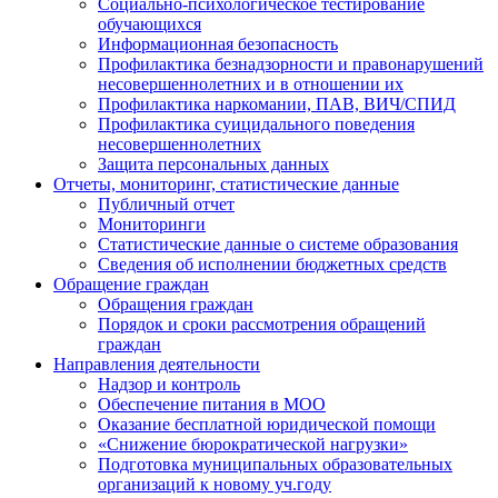
Социально-психологическое тестирование
обучающихся
Информационная безопасность
Профилактика безнадзорности и правонарушений
несовершеннолетних и в отношении их
Профилактика наркомании, ПАВ, ВИЧ/СПИД
Профилактика суицидального поведения
несовершеннолетних
Защита персональных данных
Отчеты, мониторинг, статистические данные
Публичный отчет
Мониторинги
Статистические данные о системе образования
Сведения об исполнении бюджетных средств
Обращение граждан
Обращения граждан
Порядок и сроки рассмотрения обращений
граждан
Направления деятельности
Надзор и контроль
Обеспечение питания в МОО
Оказание бесплатной юридической помощи
«Снижение бюрократической нагрузки»
Подготовка муниципальных образовательных
организаций к новому уч.году