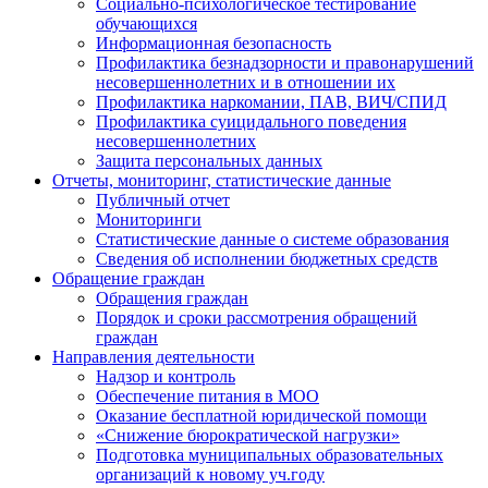
Социально-психологическое тестирование
обучающихся
Информационная безопасность
Профилактика безнадзорности и правонарушений
несовершеннолетних и в отношении их
Профилактика наркомании, ПАВ, ВИЧ/СПИД
Профилактика суицидального поведения
несовершеннолетних
Защита персональных данных
Отчеты, мониторинг, статистические данные
Публичный отчет
Мониторинги
Статистические данные о системе образования
Сведения об исполнении бюджетных средств
Обращение граждан
Обращения граждан
Порядок и сроки рассмотрения обращений
граждан
Направления деятельности
Надзор и контроль
Обеспечение питания в МОО
Оказание бесплатной юридической помощи
«Снижение бюрократической нагрузки»
Подготовка муниципальных образовательных
организаций к новому уч.году