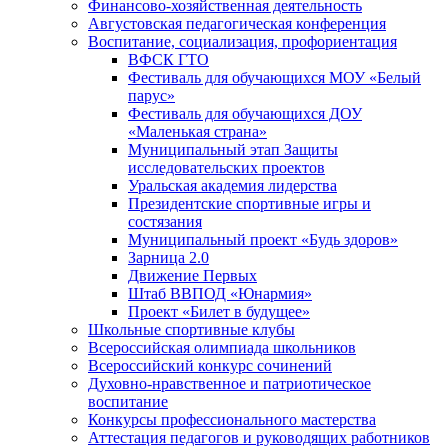
Финансово-хозяйственная деятельность
Августовская педагогическая конференция
Воспитание, социализация, профориентация
ВФСК ГТО
Фестиваль для обучающихся МОУ «Белый
парус»
Фестиваль для обучающихся ДОУ
«Маленькая страна»
Муниципальный этап Защиты
исследовательских проектов
Уральская академия лидерства
Президентские спортивные игры и
состязания
Муниципальный проект «Будь здоров»
Зарница 2.0
Движение Первых
Штаб ВВПОД «Юнармия»
Проект «Билет в будущее»
Школьные спортивные клубы
Всероссийская олимпиада школьников
Всероссийский конкурс сочинений
Духовно-нравственное и патриотическое
воспитание
Конкурсы профессионального мастерства
Аттестация педагогов и руководящих работников