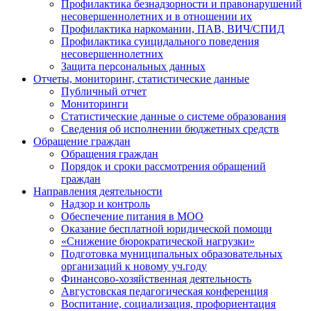
Профилактика безнадзорности и правонарушений
несовершеннолетних и в отношении их
Профилактика наркомании, ПАВ, ВИЧ/СПИД
Профилактика суицидального поведения
несовершеннолетних
Защита персональных данных
Отчеты, мониторинг, статистические данные
Публичный отчет
Мониторинги
Статистические данные о системе образования
Сведения об исполнении бюджетных средств
Обращение граждан
Обращения граждан
Порядок и сроки рассмотрения обращений
граждан
Направления деятельности
Надзор и контроль
Обеспечение питания в МОО
Оказание бесплатной юридической помощи
«Снижение бюрократической нагрузки»
Подготовка муниципальных образовательных
организаций к новому уч.году
Финансово-хозяйственная деятельность
Августовская педагогическая конференция
Воспитание, социализация, профориентация