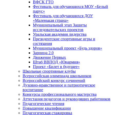
ВФСК ГТО
Фестиваль для обучающихся МОУ «Белый
парус»
Фестиваль для обучающихся ДОУ
«Маленькая страна»
Муниципальный этап Защиты
исследовательских проектов
Уральская академия лидерства
Президентские спортивные игры и
состязания
Муниципальный проект «Будь здоров»
Зарница 2.0
Движение Первых
Штаб ВВПОД «Юнармия»
Проект «Билет в будущее»
Школьные спортивные клубы
Всероссийская олимпиада школьников
Всероссийский конкурс сочинений
Духовно-нравственное и патриотическое
воспитание
Конкурсы профессионального мастерства
Аттестация педагогов и руководящих работников
Педагогические чтения
Повышение квалификации
Педагогическая стажировка