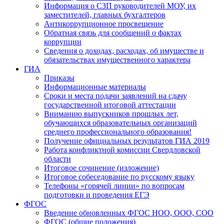
Информация о СЗП руководителей МОУ, их
заместителей, главных бухгалтеров
Антикоррупционное просвещение
Обратная связь для сообщений о фактах
коррупции
Сведения о доходах, расходах, об имуществе и
обязательствах имущественного характера
ГИА
Приказы
Информационные материалы
Сроки и места подачи заявлений на сдачу
государственной итоговой аттестации
Вниманию выпускников прошлых лет,
обучающихся образовательных организаций
среднего профессионального образования!
Получение официальных результатов ГИА 2019
Работа конфликтной комиссии Свердловской
области
Итоговое сочинение (изложение)
Итоговое собеседование по русскому языку
Телефоны «горячей линии» по вопросам
подготовки и проведения ЕГЭ
ФГОС
Введение обновленных ФГОС НОО, ООО, СОО
ФГОС (общие положения)