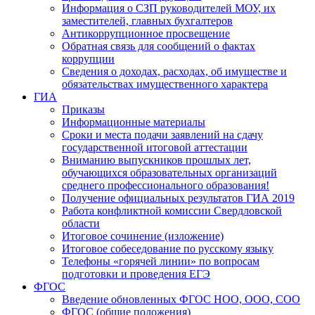
Информация о СЗП руководителей МОУ, их
заместителей, главных бухгалтеров
Антикоррупционное просвещение
Обратная связь для сообщений о фактах
коррупции
Сведения о доходах, расходах, об имуществе и
обязательствах имущественного характера
ГИА
Приказы
Информационные материалы
Сроки и места подачи заявлений на сдачу
государственной итоговой аттестации
Вниманию выпускников прошлых лет,
обучающихся образовательных организаций
среднего профессионального образования!
Получение официальных результатов ГИА 2019
Работа конфликтной комиссии Свердловской
области
Итоговое сочинение (изложение)
Итоговое собеседование по русскому языку
Телефоны «горячей линии» по вопросам
подготовки и проведения ЕГЭ
ФГОС
Введение обновленных ФГОС НОО, ООО, СОО
ФГОС (общие положения)