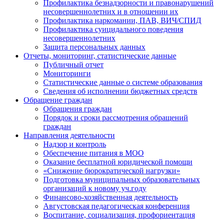
Профилактика безнадзорности и правонарушений
несовершеннолетних и в отношении их
Профилактика наркомании, ПАВ, ВИЧ/СПИД
Профилактика суицидального поведения
несовершеннолетних
Защита персональных данных
Отчеты, мониторинг, статистические данные
Публичный отчет
Мониторинги
Статистические данные о системе образования
Сведения об исполнении бюджетных средств
Обращение граждан
Обращения граждан
Порядок и сроки рассмотрения обращений
граждан
Направления деятельности
Надзор и контроль
Обеспечение питания в МОО
Оказание бесплатной юридической помощи
«Снижение бюрократической нагрузки»
Подготовка муниципальных образовательных
организаций к новому уч.году
Финансово-хозяйственная деятельность
Августовская педагогическая конференция
Воспитание, социализация, профориентация