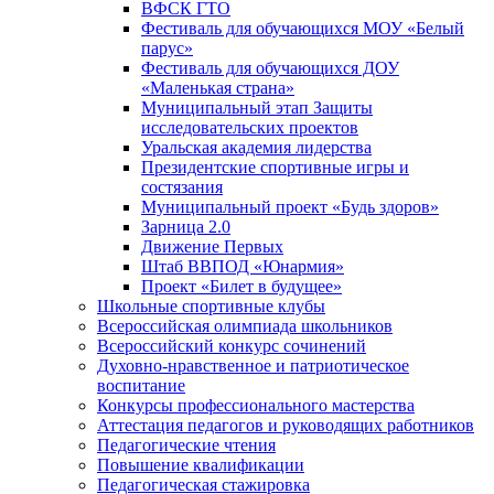
ВФСК ГТО
Фестиваль для обучающихся МОУ «Белый
парус»
Фестиваль для обучающихся ДОУ
«Маленькая страна»
Муниципальный этап Защиты
исследовательских проектов
Уральская академия лидерства
Президентские спортивные игры и
состязания
Муниципальный проект «Будь здоров»
Зарница 2.0
Движение Первых
Штаб ВВПОД «Юнармия»
Проект «Билет в будущее»
Школьные спортивные клубы
Всероссийская олимпиада школьников
Всероссийский конкурс сочинений
Духовно-нравственное и патриотическое
воспитание
Конкурсы профессионального мастерства
Аттестация педагогов и руководящих работников
Педагогические чтения
Повышение квалификации
Педагогическая стажировка