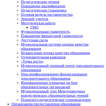
Педагогические чтения
Повышение квалификации
Педагогическая стажировка
Целевая модель наставничества
Земский учитель
Методическая работа
ГМО
Функциональная грамотность
Повышение финансовой грамотности
Доступная среда
Муниципальная система оценки качества
образования
Независимая оценка качества образования
Оздоровительная кампания
«Точка роста»
Муниципальный опорный центр дополнительного
образования
Персонифицированное финансирование
дополнительного образования
Инновационные площадки на базе
образовательных организаций
Муниципальный этап Международных
рождественских образовательных чтений
Психолого-педагогическое сопровождение
Организация предоставления образования