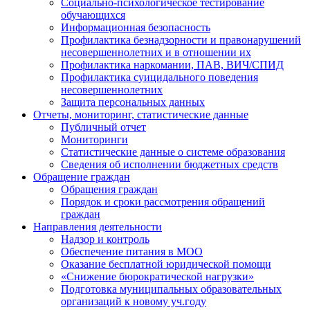
Социально-психологическое тестирование
обучающихся
Информационная безопасность
Профилактика безнадзорности и правонарушений
несовершеннолетних и в отношении их
Профилактика наркомании, ПАВ, ВИЧ/СПИД
Профилактика суицидального поведения
несовершеннолетних
Защита персональных данных
Отчеты, мониторинг, статистические данные
Публичный отчет
Мониторинги
Статистические данные о системе образования
Сведения об исполнении бюджетных средств
Обращение граждан
Обращения граждан
Порядок и сроки рассмотрения обращений
граждан
Направления деятельности
Надзор и контроль
Обеспечение питания в МОО
Оказание бесплатной юридической помощи
«Снижение бюрократической нагрузки»
Подготовка муниципальных образовательных
организаций к новому уч.году