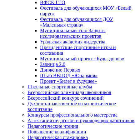
ВФСК ГТО
Фестиваль для обучающихся МОУ «Белый
парус»
Фестиваль для обучающихся ДОУ
«Маленькая страна»
Муниципальный этап Защиты
исследовательских проектов
Уральская академия лидерства
Президентские спортивные игры и
состязания
Муниципальный проект «Будь здоров»
Зарница 2.0
Движение Первых
Штаб ВВПОД «Юнармия»
Проект «Билет в будущее»
Школьные спортивные клубы
Всероссийская олимпиада школьников
Всероссийский конкурс сочинений
Духовно-нравственное и патриотическое
воспитание
Конкурсы профессионального мастерства
Аттестация педагогов и руководящих работников
Педагогические чтения
Повышение квалификации
Педагогическая стажировка