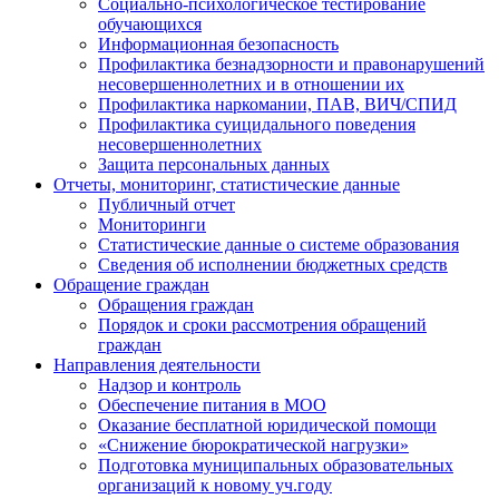
Социально-психологическое тестирование
обучающихся
Информационная безопасность
Профилактика безнадзорности и правонарушений
несовершеннолетних и в отношении их
Профилактика наркомании, ПАВ, ВИЧ/СПИД
Профилактика суицидального поведения
несовершеннолетних
Защита персональных данных
Отчеты, мониторинг, статистические данные
Публичный отчет
Мониторинги
Статистические данные о системе образования
Сведения об исполнении бюджетных средств
Обращение граждан
Обращения граждан
Порядок и сроки рассмотрения обращений
граждан
Направления деятельности
Надзор и контроль
Обеспечение питания в МОО
Оказание бесплатной юридической помощи
«Снижение бюрократической нагрузки»
Подготовка муниципальных образовательных
организаций к новому уч.году