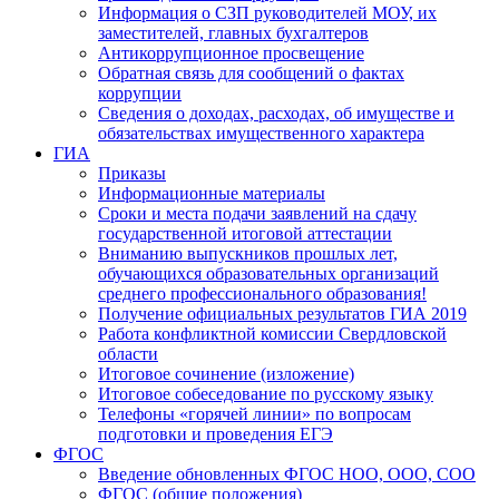
Информация о СЗП руководителей МОУ, их
заместителей, главных бухгалтеров
Антикоррупционное просвещение
Обратная связь для сообщений о фактах
коррупции
Сведения о доходах, расходах, об имуществе и
обязательствах имущественного характера
ГИА
Приказы
Информационные материалы
Сроки и места подачи заявлений на сдачу
государственной итоговой аттестации
Вниманию выпускников прошлых лет,
обучающихся образовательных организаций
среднего профессионального образования!
Получение официальных результатов ГИА 2019
Работа конфликтной комиссии Свердловской
области
Итоговое сочинение (изложение)
Итоговое собеседование по русскому языку
Телефоны «горячей линии» по вопросам
подготовки и проведения ЕГЭ
ФГОС
Введение обновленных ФГОС НОО, ООО, СОО
ФГОС (общие положения)