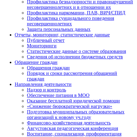
Профилактика безнадзорности и правонарушений
несовершеннолетних и в отношении их
Профилактика наркомании, ПАВ, ВИЧ/СПИД
Профилактика суицидального поведения
несовершеннолетних
Защита персональных данных
Отчеты, мониторинг, статистические данные
Публичный отчет
Мониторинги
Статистические данные о системе образования
Сведения об исполнении бюджетных средств
Обращение граждан
Обращения граждан
Порядок и сроки рассмотрения обращений
граждан
Направления деятельности
Надзор и контроль
Обеспечение питания в МОО
Оказание бесплатной юридической помощи
«Снижение бюрократической нагрузки»
Подготовка муниципальных образовательных
организаций к новому уч.году
Финансово-хозяйственная деятельность
Августовская педагогическая конференция
Воспитание, социализация, профориентация