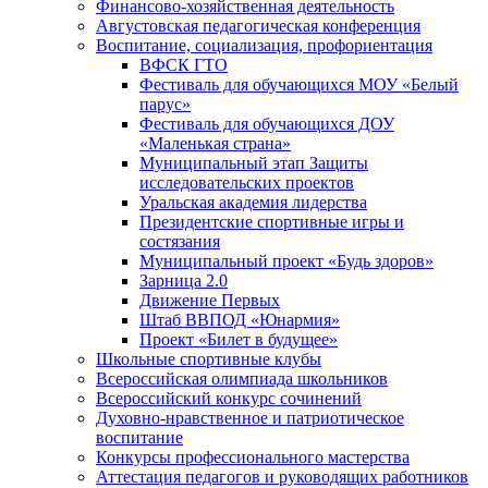
Финансово-хозяйственная деятельность
Августовская педагогическая конференция
Воспитание, социализация, профориентация
ВФСК ГТО
Фестиваль для обучающихся МОУ «Белый
парус»
Фестиваль для обучающихся ДОУ
«Маленькая страна»
Муниципальный этап Защиты
исследовательских проектов
Уральская академия лидерства
Президентские спортивные игры и
состязания
Муниципальный проект «Будь здоров»
Зарница 2.0
Движение Первых
Штаб ВВПОД «Юнармия»
Проект «Билет в будущее»
Школьные спортивные клубы
Всероссийская олимпиада школьников
Всероссийский конкурс сочинений
Духовно-нравственное и патриотическое
воспитание
Конкурсы профессионального мастерства
Аттестация педагогов и руководящих работников