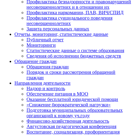
Профилактика безнадзорности и правонарушений
несовершеннолетних и в отношении их
Профилактика наркомании, ПАВ, ВИЧ/СПИД
Профилактика суицидального поведения
несовершеннолетних
Защита персональных данных
Отчеты, мониторинг, статистические данные
Публичный отчет
Мониторинги
Статистические данные о системе образования
Сведения об исполнении бюджетных средств
Обращение граждан
Обращения граждан
Порядок и сроки рассмотрения обращений
граждан
Направления деятельности
Надзор и контроль
Обеспечение питания в МОО
Оказание бесплатной юридической помощи
«Снижение бюрократической нагрузки»
Подготовка муниципальных образовательных
организаций к новому уч.году
Финансово-хозяйственная деятельность
Августовская педагогическая конференция
Воспитание, социализация, профориентация