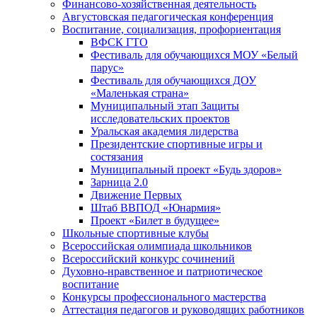
Финансово-хозяйственная деятельность
Августовская педагогическая конференция
Воспитание, социализация, профориентация
ВФСК ГТО
Фестиваль для обучающихся МОУ «Белый
парус»
Фестиваль для обучающихся ДОУ
«Маленькая страна»
Муниципальный этап Защиты
исследовательских проектов
Уральская академия лидерства
Президентские спортивные игры и
состязания
Муниципальный проект «Будь здоров»
Зарница 2.0
Движение Первых
Штаб ВВПОД «Юнармия»
Проект «Билет в будущее»
Школьные спортивные клубы
Всероссийская олимпиада школьников
Всероссийский конкурс сочинений
Духовно-нравственное и патриотическое
воспитание
Конкурсы профессионального мастерства
Аттестация педагогов и руководящих работников