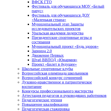
ВФСК ГТО
Фестиваль для обучающихся МОУ «Белый
парус»
Фестиваль для обучающихся ДОУ
«Маленькая страна»
Муниципальный этап Защиты
исследовательских проектов
Уральская академия лидерства
Президентские спортивные игры и
состязания
Муниципальный проект «Будь здоров»
Зарница 2.0
Движение Первых
Штаб ВВПОД «Юнармия»
Проект «Билет в будущее»
Школьные спортивные клубы
Всероссийская олимпиада школьников
Всероссийский конкурс сочинений
Духовно-нравственное и патриотическое
воспитание
Конкурсы профессионального мастерства
Аттестация педагогов и руководящих работников
Педагогические чтения
Повышение квалификации
Педагогическая стажировка