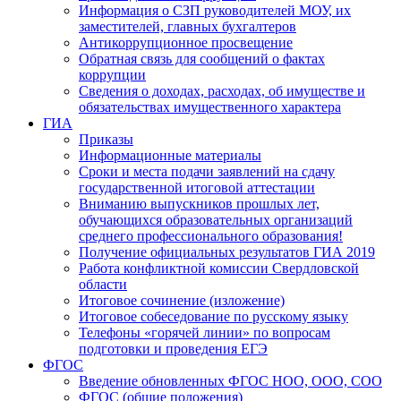
Информация о СЗП руководителей МОУ, их
заместителей, главных бухгалтеров
Антикоррупционное просвещение
Обратная связь для сообщений о фактах
коррупции
Сведения о доходах, расходах, об имуществе и
обязательствах имущественного характера
ГИА
Приказы
Информационные материалы
Сроки и места подачи заявлений на сдачу
государственной итоговой аттестации
Вниманию выпускников прошлых лет,
обучающихся образовательных организаций
среднего профессионального образования!
Получение официальных результатов ГИА 2019
Работа конфликтной комиссии Свердловской
области
Итоговое сочинение (изложение)
Итоговое собеседование по русскому языку
Телефоны «горячей линии» по вопросам
подготовки и проведения ЕГЭ
ФГОС
Введение обновленных ФГОС НОО, ООО, СОО
ФГОС (общие положения)