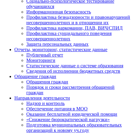
Социально-психологическое тестирование
обучающихся
Информационная безопасность
Профилактика безнадзорности и правонарушений
несовершеннолетних и в отношении их
Профилактика наркомании, ПАВ, ВИЧ/СПИД
Профилактика суицидального поведения
несовершеннолетних
Защита персональных данных
Отчеты, мониторинг, статистические данные
Публичный отчет
Мониторинги
Статистические данные о системе образования
Сведения об исполнении бюджетных средств
Обращение граждан
Обращения граждан
Порядок и сроки рассмотрения обращений
граждан
Направления деятельности
Надзор и контроль
Обеспечение питания в МОО
Оказание бесплатной юридической помощи
«Снижение бюрократической нагрузки»
Подготовка муниципальных образовательных
организаций к новому уч.году