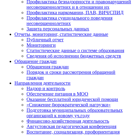
Профилактика безнадзорности и правонарушений
несовершеннолетних и в отношении их
Профилактика наркомании, ПАВ, ВИЧ/СПИД
Профилактика суицидального поведения
несовершеннолетних
Защита персональных данных
Отчеты, мониторинг, статистические данные
Публичный отчет
Мониторинги
Статистические данные о системе образования
Сведения об исполнении бюджетных средств
Обращение граждан
Обращения граждан
Порядок и сроки рассмотрения обращений
граждан
Направления деятельности
Надзор и контроль
Обеспечение питания в МОО
Оказание бесплатной юридической помощи
«Снижение бюрократической нагрузки»
Подготовка муниципальных образовательных
организаций к новому уч.году
Финансово-хозяйственная деятельность
Августовская педагогическая конференция
Воспитание, социализация, профориентация