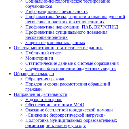
Социально-психологическое тестирование
обучающихся
Информационная безопасность
Профилактика безнадзорности и правонарушений
несовершеннолетних и в отношении их
Профилактика наркомании, ПАВ, ВИЧ/СПИД
Профилактика суицидального поведения
несовершеннолетних
Защита персональных данных
Отчеты, мониторинг, статистические данные
Публичный отчет
Мониторинги
Статистические данные о системе образования
Сведения об исполнении бюджетных средств
Обращение граждан
Обращения граждан
Порядок и сроки рассмотрения обращений
граждан
Направления деятельности
Надзор и контроль
Обеспечение питания в МОО
Оказание бесплатной юридической помощи
«Снижение бюрократической нагрузки»
Подготовка муниципальных образовательных
организаций к новому уч.году