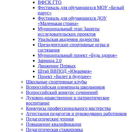
ВФСК ГТО
Фестиваль для обучающихся МОУ «Белый
парус»
Фестиваль для обучающихся ДОУ
«Маленькая страна»
Муниципальный этап Защиты
исследовательских проектов
Уральская академия лидерства
Президентские спортивные игры и
состязания
Муниципальный проект «Будь здоров»
Зарница 2.0
Движение Первых
Штаб ВВПОД «Юнармия»
Проект «Билет в будущее»
Школьные спортивные клубы
Всероссийская олимпиада школьников
Всероссийский конкурс сочинений
Духовно-нравственное и патриотическое
воспитание
Конкурсы профессионального мастерства
Аттестация педагогов и руководящих работников
Педагогические чтения
Повышение квалификации
Педагогическая стажировка