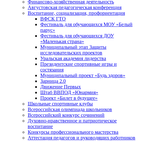
Финансово-хозяйственная деятельность
Августовская педагогическая конференция
Воспитание, социализация, профориентация
ВФСК ГТО
Фестиваль для обучающихся МОУ «Белый
парус»
Фестиваль для обучающихся ДОУ
«Маленькая страна»
Муниципальный этап Защиты
исследовательских проектов
Уральская академия лидерства
Президентские спортивные игры и
состязания
Муниципальный проект «Будь здоров»
Зарница 2.0
Движение Первых
Штаб ВВПОД «Юнармия»
Проект «Билет в будущее»
Школьные спортивные клубы
Всероссийская олимпиада школьников
Всероссийский конкурс сочинений
Духовно-нравственное и патриотическое
воспитание
Конкурсы профессионального мастерства
Аттестация педагогов и руководящих работников