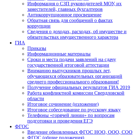
Информация о СЗП руководителей МОУ, их
заместителей, главных бухгалтеров
Антикоррупционное просвещение
Обратная связь для сообщений о фактах
коррупции
Сведения о доходах, расходах, об имуществе и
обязательствах имущественного характера
ГИА
Приказы
Информационные материалы
Сроки и места подачи заявлений на сдачу
государственной итоговой аттестации
Вниманию выпускников прошлых лет,
обучающихся образовательных организаций
среднего профессионального образования!
Получение официальных результатов ГИА 2019
Работа конфликтной комиссии Свердловской
области
Итоговое сочинение (изложение)
Итоговое собеседование по русскому языку
Телефоны «горячей линии» по вопросам
подготовки и проведения ЕГЭ
ФГОС
Введение обновленных ФГОС НОО, ООО, СОО
ФГОС (общие положения)