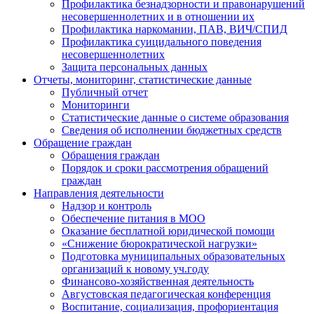
Профилактика безнадзорности и правонарушений
несовершеннолетних и в отношении их
Профилактика наркомании, ПАВ, ВИЧ/СПИД
Профилактика суицидального поведения
несовершеннолетних
Защита персональных данных
Отчеты, мониторинг, статистические данные
Публичный отчет
Мониторинги
Статистические данные о системе образования
Сведения об исполнении бюджетных средств
Обращение граждан
Обращения граждан
Порядок и сроки рассмотрения обращений
граждан
Направления деятельности
Надзор и контроль
Обеспечение питания в МОО
Оказание бесплатной юридической помощи
«Снижение бюрократической нагрузки»
Подготовка муниципальных образовательных
организаций к новому уч.году
Финансово-хозяйственная деятельность
Августовская педагогическая конференция
Воспитание, социализация, профориентация