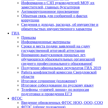
Информация о СЗП руководителей МОУ, их
заместителей, главных бухгалтеров
Антикоррупционное просвещение
Обратная связь для сообщений о фактах
коррупции
Сведения о доходах, расходах, об имуществе и
обязательствах имущественного характера
ГИА
Приказы
Информационные материалы
Сроки и места подачи заявлений на сдачу
государственной итоговой аттестации
Вниманию выпускников прошлых лет,
обучающихся образовательных организаций
среднего профессионального образования!
Получение официальных результатов ГИА 2019
Работа конфликтной комиссии Свердловской
области
Итоговое сочинение (изложение)
Итоговое собеседование по русскому языку
Телефоны «горячей линии» по вопросам
подготовки и проведения ЕГЭ
ФГОС
Введение обновленных ФГОС НОО, ООО, СОО
ФГОС (общие положения)