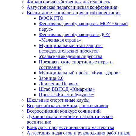
Финансово-хозяйственная деятельность
Августовская педагогическая конференция
Воспитание, социализация, профориентация
ВФСК ГТО
Фестиваль для обучающихся МОУ «Белый
парус»
Фестиваль для обучающихся ДОУ
«Маленькая страна»
Муниципальный этап Защиты
исследовательских проектов
Уральская академия лидерства
Президентские спортивные игры и
состязания
Муниципальный проект «Будь здоров»
Зарница 2.0
Движение Первых
Штаб ВВПОД «Юнармия»
Проект «Билет в будущее»
Школьные спортивные клубы
Всероссийская олимпиада школьников
Всероссийский конкурс сочинений
Духовно-нравственное и патриотическое
воспитание
Конкурсы профессионального мастерства
Аттестация педагогов и руководящих работников