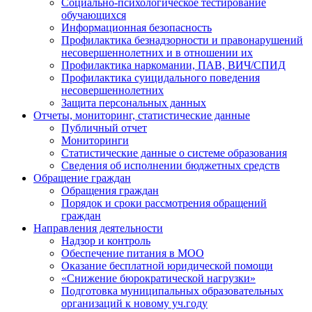
Социально-психологическое тестирование
обучающихся
Информационная безопасность
Профилактика безнадзорности и правонарушений
несовершеннолетних и в отношении их
Профилактика наркомании, ПАВ, ВИЧ/СПИД
Профилактика суицидального поведения
несовершеннолетних
Защита персональных данных
Отчеты, мониторинг, статистические данные
Публичный отчет
Мониторинги
Статистические данные о системе образования
Сведения об исполнении бюджетных средств
Обращение граждан
Обращения граждан
Порядок и сроки рассмотрения обращений
граждан
Направления деятельности
Надзор и контроль
Обеспечение питания в МОО
Оказание бесплатной юридической помощи
«Снижение бюрократической нагрузки»
Подготовка муниципальных образовательных
организаций к новому уч.году