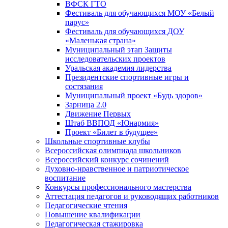
ВФСК ГТО
Фестиваль для обучающихся МОУ «Белый
парус»
Фестиваль для обучающихся ДОУ
«Маленькая страна»
Муниципальный этап Защиты
исследовательских проектов
Уральская академия лидерства
Президентские спортивные игры и
состязания
Муниципальный проект «Будь здоров»
Зарница 2.0
Движение Первых
Штаб ВВПОД «Юнармия»
Проект «Билет в будущее»
Школьные спортивные клубы
Всероссийская олимпиада школьников
Всероссийский конкурс сочинений
Духовно-нравственное и патриотическое
воспитание
Конкурсы профессионального мастерства
Аттестация педагогов и руководящих работников
Педагогические чтения
Повышение квалификации
Педагогическая стажировка