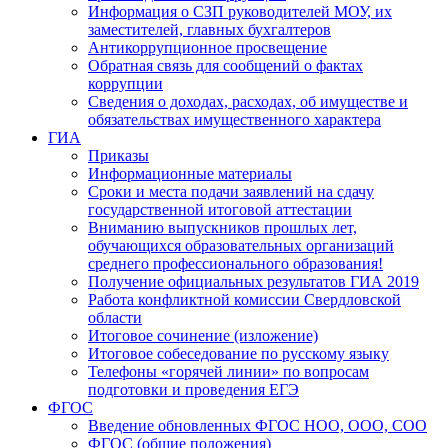
Информация о СЗП руководителей МОУ, их
заместителей, главных бухгалтеров
Антикоррупционное просвещение
Обратная связь для сообщений о фактах
коррупции
Сведения о доходах, расходах, об имуществе и
обязательствах имущественного характера
ГИА
Приказы
Информационные материалы
Сроки и места подачи заявлений на сдачу
государственной итоговой аттестации
Вниманию выпускников прошлых лет,
обучающихся образовательных организаций
среднего профессионального образования!
Получение официальных результатов ГИА 2019
Работа конфликтной комиссии Свердловской
области
Итоговое сочинение (изложение)
Итоговое собеседование по русскому языку
Телефоны «горячей линии» по вопросам
подготовки и проведения ЕГЭ
ФГОС
Введение обновленных ФГОС НОО, ООО, СОО
ФГОС (общие положения)