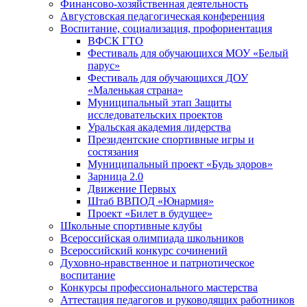
Финансово-хозяйственная деятельность
Августовская педагогическая конференция
Воспитание, социализация, профориентация
ВФСК ГТО
Фестиваль для обучающихся МОУ «Белый
парус»
Фестиваль для обучающихся ДОУ
«Маленькая страна»
Муниципальный этап Защиты
исследовательских проектов
Уральская академия лидерства
Президентские спортивные игры и
состязания
Муниципальный проект «Будь здоров»
Зарница 2.0
Движение Первых
Штаб ВВПОД «Юнармия»
Проект «Билет в будущее»
Школьные спортивные клубы
Всероссийская олимпиада школьников
Всероссийский конкурс сочинений
Духовно-нравственное и патриотическое
воспитание
Конкурсы профессионального мастерства
Аттестация педагогов и руководящих работников