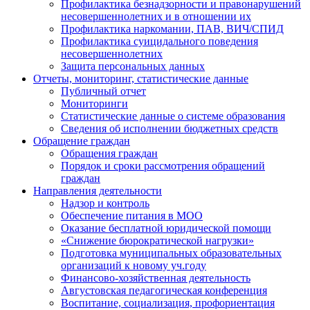
Профилактика безнадзорности и правонарушений
несовершеннолетних и в отношении их
Профилактика наркомании, ПАВ, ВИЧ/СПИД
Профилактика суицидального поведения
несовершеннолетних
Защита персональных данных
Отчеты, мониторинг, статистические данные
Публичный отчет
Мониторинги
Статистические данные о системе образования
Сведения об исполнении бюджетных средств
Обращение граждан
Обращения граждан
Порядок и сроки рассмотрения обращений
граждан
Направления деятельности
Надзор и контроль
Обеспечение питания в МОО
Оказание бесплатной юридической помощи
«Снижение бюрократической нагрузки»
Подготовка муниципальных образовательных
организаций к новому уч.году
Финансово-хозяйственная деятельность
Августовская педагогическая конференция
Воспитание, социализация, профориентация