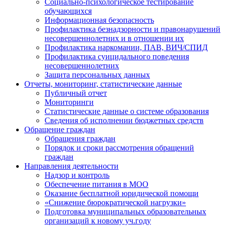
Социально-психологическое тестирование
обучающихся
Информационная безопасность
Профилактика безнадзорности и правонарушений
несовершеннолетних и в отношении их
Профилактика наркомании, ПАВ, ВИЧ/СПИД
Профилактика суицидального поведения
несовершеннолетних
Защита персональных данных
Отчеты, мониторинг, статистические данные
Публичный отчет
Мониторинги
Статистические данные о системе образования
Сведения об исполнении бюджетных средств
Обращение граждан
Обращения граждан
Порядок и сроки рассмотрения обращений
граждан
Направления деятельности
Надзор и контроль
Обеспечение питания в МОО
Оказание бесплатной юридической помощи
«Снижение бюрократической нагрузки»
Подготовка муниципальных образовательных
организаций к новому уч.году