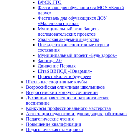
ВФСК ГТО
Фестиваль для обучающихся МОУ «Белый
парус»
Фестиваль для обучающихся ДОУ
«Маленькая страна»
Муниципальный этап Защиты
исследовательских проектов
Уральская академия лидерства
Президентские спортивные игры и
состязания
Муниципальный проект «Будь здоров»
Зарница 2.0
Движение Первых
Штаб ВВПОД «Юнармия»
Проект «Билет в будущее»
Школьные спортивные клубы
Всероссийская олимпиада школьников
Всероссийский конкурс сочинений
Духовно-нравственное и патриотическое
воспитание
Конкурсы профессионального мастерства
Аттестация педагогов и руководящих работников
Педагогические чтения
Повышение квалификации
Педагогическая стажировка