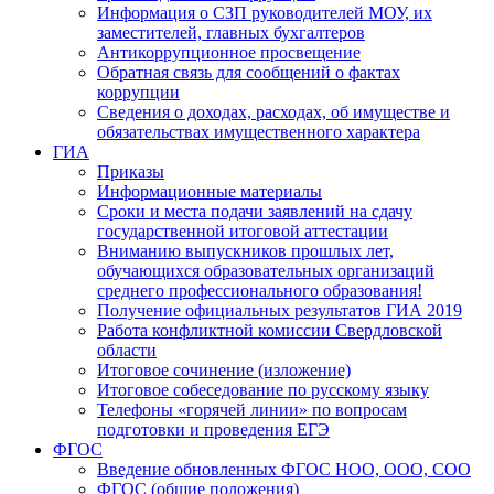
Информация о СЗП руководителей МОУ, их
заместителей, главных бухгалтеров
Антикоррупционное просвещение
Обратная связь для сообщений о фактах
коррупции
Сведения о доходах, расходах, об имуществе и
обязательствах имущественного характера
ГИА
Приказы
Информационные материалы
Сроки и места подачи заявлений на сдачу
государственной итоговой аттестации
Вниманию выпускников прошлых лет,
обучающихся образовательных организаций
среднего профессионального образования!
Получение официальных результатов ГИА 2019
Работа конфликтной комиссии Свердловской
области
Итоговое сочинение (изложение)
Итоговое собеседование по русскому языку
Телефоны «горячей линии» по вопросам
подготовки и проведения ЕГЭ
ФГОС
Введение обновленных ФГОС НОО, ООО, СОО
ФГОС (общие положения)