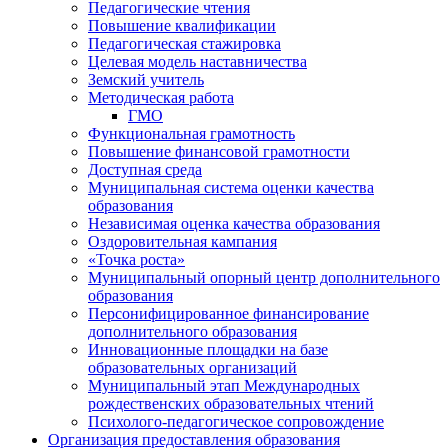
Педагогические чтения
Повышение квалификации
Педагогическая стажировка
Целевая модель наставничества
Земский учитель
Методическая работа
ГМО
Функциональная грамотность
Повышение финансовой грамотности
Доступная среда
Муниципальная система оценки качества
образования
Независимая оценка качества образования
Оздоровительная кампания
«Точка роста»
Муниципальный опорный центр дополнительного
образования
Персонифицированное финансирование
дополнительного образования
Инновационные площадки на базе
образовательных организаций
Муниципальный этап Международных
рождественских образовательных чтений
Психолого-педагогическое сопровождение
Организация предоставления образования