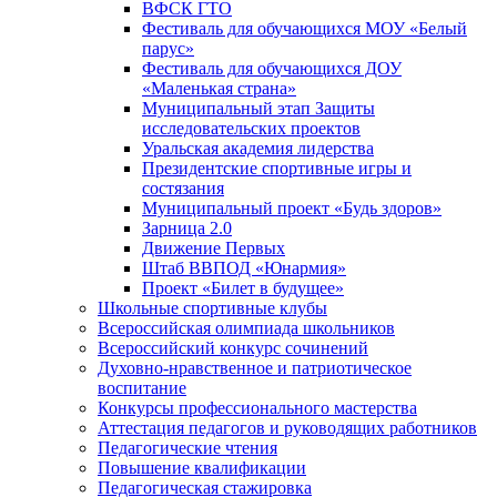
ВФСК ГТО
Фестиваль для обучающихся МОУ «Белый
парус»
Фестиваль для обучающихся ДОУ
«Маленькая страна»
Муниципальный этап Защиты
исследовательских проектов
Уральская академия лидерства
Президентские спортивные игры и
состязания
Муниципальный проект «Будь здоров»
Зарница 2.0
Движение Первых
Штаб ВВПОД «Юнармия»
Проект «Билет в будущее»
Школьные спортивные клубы
Всероссийская олимпиада школьников
Всероссийский конкурс сочинений
Духовно-нравственное и патриотическое
воспитание
Конкурсы профессионального мастерства
Аттестация педагогов и руководящих работников
Педагогические чтения
Повышение квалификации
Педагогическая стажировка