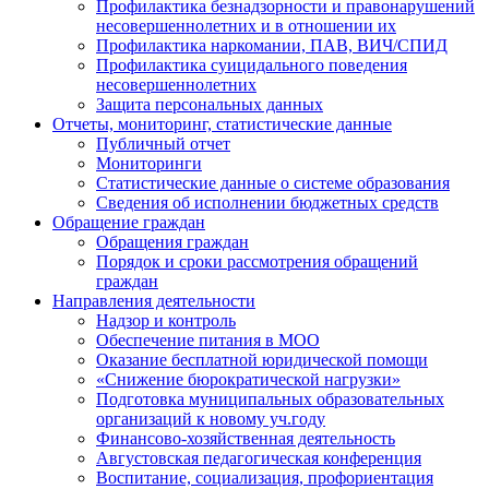
Профилактика безнадзорности и правонарушений
несовершеннолетних и в отношении их
Профилактика наркомании, ПАВ, ВИЧ/СПИД
Профилактика суицидального поведения
несовершеннолетних
Защита персональных данных
Отчеты, мониторинг, статистические данные
Публичный отчет
Мониторинги
Статистические данные о системе образования
Сведения об исполнении бюджетных средств
Обращение граждан
Обращения граждан
Порядок и сроки рассмотрения обращений
граждан
Направления деятельности
Надзор и контроль
Обеспечение питания в МОО
Оказание бесплатной юридической помощи
«Снижение бюрократической нагрузки»
Подготовка муниципальных образовательных
организаций к новому уч.году
Финансово-хозяйственная деятельность
Августовская педагогическая конференция
Воспитание, социализация, профориентация