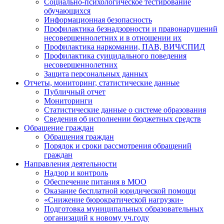
Социально-психологическое тестирование
обучающихся
Информационная безопасность
Профилактика безнадзорности и правонарушений
несовершеннолетних и в отношении их
Профилактика наркомании, ПАВ, ВИЧ/СПИД
Профилактика суицидального поведения
несовершеннолетних
Защита персональных данных
Отчеты, мониторинг, статистические данные
Публичный отчет
Мониторинги
Статистические данные о системе образования
Сведения об исполнении бюджетных средств
Обращение граждан
Обращения граждан
Порядок и сроки рассмотрения обращений
граждан
Направления деятельности
Надзор и контроль
Обеспечение питания в МОО
Оказание бесплатной юридической помощи
«Снижение бюрократической нагрузки»
Подготовка муниципальных образовательных
организаций к новому уч.году