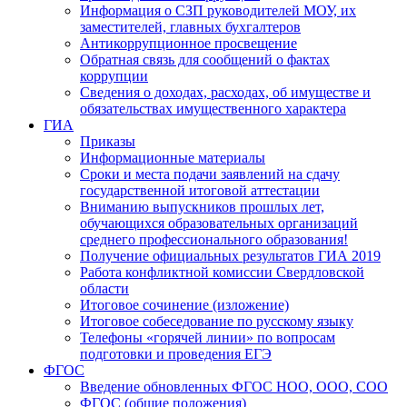
Информация о СЗП руководителей МОУ, их
заместителей, главных бухгалтеров
Антикоррупционное просвещение
Обратная связь для сообщений о фактах
коррупции
Сведения о доходах, расходах, об имуществе и
обязательствах имущественного характера
ГИА
Приказы
Информационные материалы
Сроки и места подачи заявлений на сдачу
государственной итоговой аттестации
Вниманию выпускников прошлых лет,
обучающихся образовательных организаций
среднего профессионального образования!
Получение официальных результатов ГИА 2019
Работа конфликтной комиссии Свердловской
области
Итоговое сочинение (изложение)
Итоговое собеседование по русскому языку
Телефоны «горячей линии» по вопросам
подготовки и проведения ЕГЭ
ФГОС
Введение обновленных ФГОС НОО, ООО, СОО
ФГОС (общие положения)