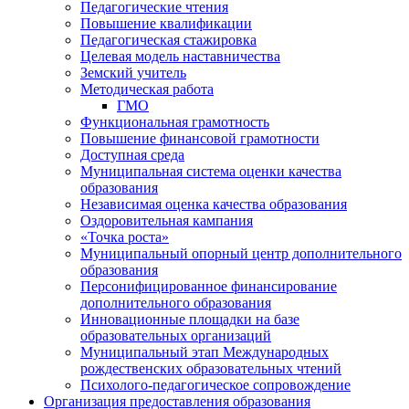
Педагогические чтения
Повышение квалификации
Педагогическая стажировка
Целевая модель наставничества
Земский учитель
Методическая работа
ГМО
Функциональная грамотность
Повышение финансовой грамотности
Доступная среда
Муниципальная система оценки качества
образования
Независимая оценка качества образования
Оздоровительная кампания
«Точка роста»
Муниципальный опорный центр дополнительного
образования
Персонифицированное финансирование
дополнительного образования
Инновационные площадки на базе
образовательных организаций
Муниципальный этап Международных
рождественских образовательных чтений
Психолого-педагогическое сопровождение
Организация предоставления образования