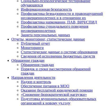
Социально-психологическое тестирование
обучающихся
Информационная безопасность
Профилактика безнадзорности и правонарушений
несовершеннолетних и в отношении их
Профилактика наркомании, ПАВ, ВИЧ/СПИД
Профилактика суицидального поведения
несовершеннолетних
Защита персональных данных
Отчеты, мониторинг, статистические данные
Публичный отчет
Мониторинги
Статистические данные о системе образования
Сведения об исполнении бюджетных средств
Обращение граждан
Обращения граждан
Порядок и сроки рассмотрения обращений
граждан
Направления деятельности
Надзор и контроль
Обеспечение питания в МОО
Оказание бесплатной юридической помощи
«Снижение бюрократической нагрузки»
Подготовка муниципальных образовательных
организаций к новому уч.году