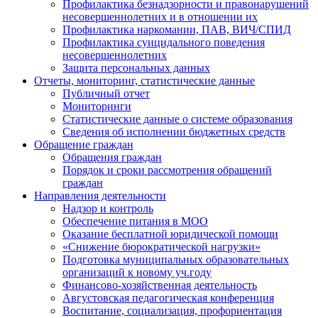
Профилактика безнадзорности и правонарушений
несовершеннолетних и в отношении их
Профилактика наркомании, ПАВ, ВИЧ/СПИД
Профилактика суицидального поведения
несовершеннолетних
Защита персональных данных
Отчеты, мониторинг, статистические данные
Публичный отчет
Мониторинги
Статистические данные о системе образования
Сведения об исполнении бюджетных средств
Обращение граждан
Обращения граждан
Порядок и сроки рассмотрения обращений
граждан
Направления деятельности
Надзор и контроль
Обеспечение питания в МОО
Оказание бесплатной юридической помощи
«Снижение бюрократической нагрузки»
Подготовка муниципальных образовательных
организаций к новому уч.году
Финансово-хозяйственная деятельность
Августовская педагогическая конференция
Воспитание, социализация, профориентация