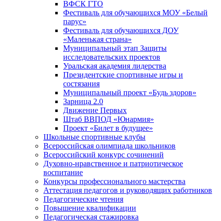
ВФСК ГТО
Фестиваль для обучающихся МОУ «Белый
парус»
Фестиваль для обучающихся ДОУ
«Маленькая страна»
Муниципальный этап Защиты
исследовательских проектов
Уральская академия лидерства
Президентские спортивные игры и
состязания
Муниципальный проект «Будь здоров»
Зарница 2.0
Движение Первых
Штаб ВВПОД «Юнармия»
Проект «Билет в будущее»
Школьные спортивные клубы
Всероссийская олимпиада школьников
Всероссийский конкурс сочинений
Духовно-нравственное и патриотическое
воспитание
Конкурсы профессионального мастерства
Аттестация педагогов и руководящих работников
Педагогические чтения
Повышение квалификации
Педагогическая стажировка