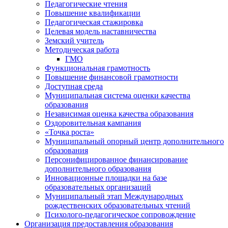
Педагогические чтения
Повышение квалификации
Педагогическая стажировка
Целевая модель наставничества
Земский учитель
Методическая работа
ГМО
Функциональная грамотность
Повышение финансовой грамотности
Доступная среда
Муниципальная система оценки качества
образования
Независимая оценка качества образования
Оздоровительная кампания
«Точка роста»
Муниципальный опорный центр дополнительного
образования
Персонифицированное финансирование
дополнительного образования
Инновационные площадки на базе
образовательных организаций
Муниципальный этап Международных
рождественских образовательных чтений
Психолого-педагогическое сопровождение
Организация предоставления образования