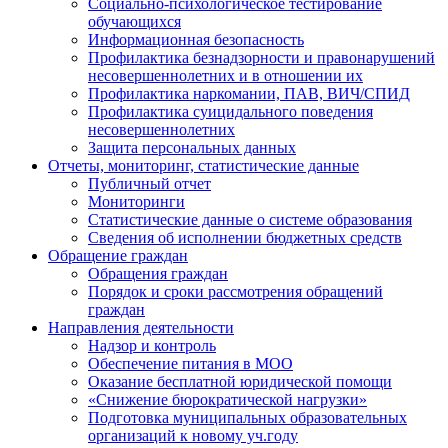
Социально-психологическое тестирование
обучающихся
Информационная безопасность
Профилактика безнадзорности и правонарушений
несовершеннолетних и в отношении их
Профилактика наркомании, ПАВ, ВИЧ/СПИД
Профилактика суицидального поведения
несовершеннолетних
Защита персональных данных
Отчеты, мониторинг, статистические данные
Публичный отчет
Мониторинги
Статистические данные о системе образования
Сведения об исполнении бюджетных средств
Обращение граждан
Обращения граждан
Порядок и сроки рассмотрения обращений
граждан
Направления деятельности
Надзор и контроль
Обеспечение питания в МОО
Оказание бесплатной юридической помощи
«Снижение бюрократической нагрузки»
Подготовка муниципальных образовательных
организаций к новому уч.году