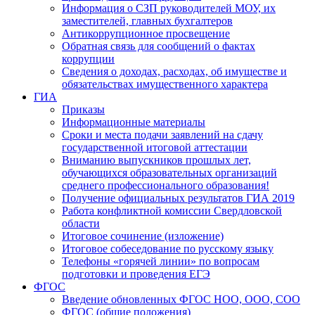
Информация о СЗП руководителей МОУ, их
заместителей, главных бухгалтеров
Антикоррупционное просвещение
Обратная связь для сообщений о фактах
коррупции
Сведения о доходах, расходах, об имуществе и
обязательствах имущественного характера
ГИА
Приказы
Информационные материалы
Сроки и места подачи заявлений на сдачу
государственной итоговой аттестации
Вниманию выпускников прошлых лет,
обучающихся образовательных организаций
среднего профессионального образования!
Получение официальных результатов ГИА 2019
Работа конфликтной комиссии Свердловской
области
Итоговое сочинение (изложение)
Итоговое собеседование по русскому языку
Телефоны «горячей линии» по вопросам
подготовки и проведения ЕГЭ
ФГОС
Введение обновленных ФГОС НОО, ООО, СОО
ФГОС (общие положения)