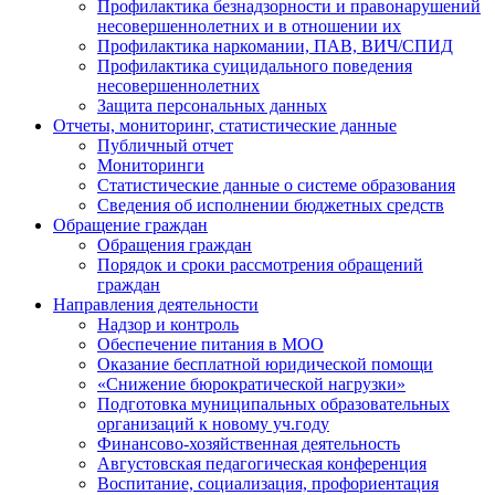
Профилактика безнадзорности и правонарушений
несовершеннолетних и в отношении их
Профилактика наркомании, ПАВ, ВИЧ/СПИД
Профилактика суицидального поведения
несовершеннолетних
Защита персональных данных
Отчеты, мониторинг, статистические данные
Публичный отчет
Мониторинги
Статистические данные о системе образования
Сведения об исполнении бюджетных средств
Обращение граждан
Обращения граждан
Порядок и сроки рассмотрения обращений
граждан
Направления деятельности
Надзор и контроль
Обеспечение питания в МОО
Оказание бесплатной юридической помощи
«Снижение бюрократической нагрузки»
Подготовка муниципальных образовательных
организаций к новому уч.году
Финансово-хозяйственная деятельность
Августовская педагогическая конференция
Воспитание, социализация, профориентация