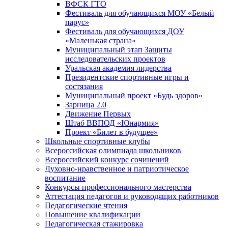
ВФСК ГТО
Фестиваль для обучающихся МОУ «Белый
парус»
Фестиваль для обучающихся ДОУ
«Маленькая страна»
Муниципальный этап Защиты
исследовательских проектов
Уральская академия лидерства
Президентские спортивные игры и
состязания
Муниципальный проект «Будь здоров»
Зарница 2.0
Движение Первых
Штаб ВВПОД «Юнармия»
Проект «Билет в будущее»
Школьные спортивные клубы
Всероссийская олимпиада школьников
Всероссийский конкурс сочинений
Духовно-нравственное и патриотическое
воспитание
Конкурсы профессионального мастерства
Аттестация педагогов и руководящих работников
Педагогические чтения
Повышение квалификации
Педагогическая стажировка