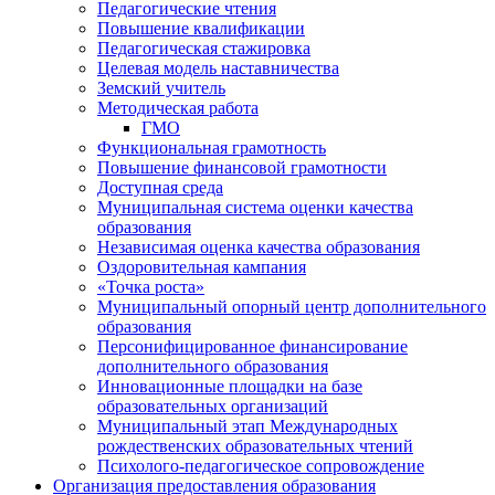
Педагогические чтения
Повышение квалификации
Педагогическая стажировка
Целевая модель наставничества
Земский учитель
Методическая работа
ГМО
Функциональная грамотность
Повышение финансовой грамотности
Доступная среда
Муниципальная система оценки качества
образования
Независимая оценка качества образования
Оздоровительная кампания
«Точка роста»
Муниципальный опорный центр дополнительного
образования
Персонифицированное финансирование
дополнительного образования
Инновационные площадки на базе
образовательных организаций
Муниципальный этап Международных
рождественских образовательных чтений
Психолого-педагогическое сопровождение
Организация предоставления образования