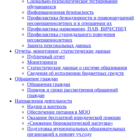
Социально-психологическое тестирование
обучающихся
Информационная безопасность
Профилактика безнадзорности и правонарушений
несовершеннолетних и в отношении их
Профилактика наркомании, ПАВ, ВИЧ/СПИД
Профилактика суицидального поведения
несовершеннолетних
Защита персональных данных
Отчеты, мониторинг, статистические данные
Публичный отчет
Мониторинги
Статистические данные о системе образования
Сведения об исполнении бюджетных средств
Обращение граждан
Обращения граждан
Порядок и сроки рассмотрения обращений
граждан
Направления деятельности
Надзор и контроль
Обеспечение питания в МОО
Оказание бесплатной юридической помощи
«Снижение бюрократической нагрузки»
Подготовка муниципальных образовательных
организаций к новому уч.году