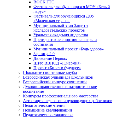
ВФСК ГТО
Фестиваль для обучающихся МОУ «Белый
парус»
Фестиваль для обучающихся ДОУ
«Маленькая страна»
Муниципальный этап Защиты
исследовательских проектов
Уральская академия лидерства
Президентские спортивные игры и
состязания
Муниципальный проект «Будь здоров»
Зарница 2.0
Движение Первых
Штаб ВВПОД «Юнармия»
Проект «Билет в будущее»
Школьные спортивные клубы
Всероссийская олимпиада школьников
Всероссийский конкурс сочинений
Духовно-нравственное и патриотическое
воспитание
Конкурсы профессионального мастерства
Аттестация педагогов и руководящих работников
Педагогические чтения
Повышение квалификации
Педагогическая стажировка