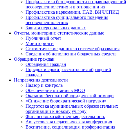
Профилактика безнадзорности и правонарушений
несовершеннолетних и в отношении их
Профилактика наркомании, ПАВ, ВИЧ/СПИД
Профилактика суицидального поведения
несовершеннолетних
Защита персональных данных
Отчеты, мониторинг, статистические данные
Публичный отчет
Мониторинги
Статистические данные о системе образования
Сведения об исполнении бюджетных средств
Обращение граждан
Обращения граждан
Порядок и сроки рассмотрения обращений
граждан
Направления деятельности
Надзор и контроль
Обеспечение питания в МОО
Оказание бесплатной юридической помощи
«Снижение бюрократической нагрузки»
Подготовка муниципальных образовательных
организаций к новому уч.году
Финансово-хозяйственная деятельность
Августовская педагогическая конференция
Воспитание, социализация, профориентация