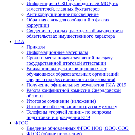
Информация о СЗП руководителей МОУ, их
заместителей, главных бухгалтеров
Антикоррупционное просвещение
Обратная связь для сообщений о фактах
коррупции
Сведения о доходах, расходах, об имуществе и
обязательствах имущественного характера
ГИА
Приказы
Информационные материалы
Сроки и места подачи заявлений на сдачу
государственной итоговой аттестации
Вниманию выпускников прошлых лет,
обучающихся образовательных организаций
среднего профессионального образования!
Получение официальных результатов ГИА 2019
Работа конфликтной комиссии Свердловской
области
Итоговое сочинение (изложение)
Итоговое собеседование по русскому языку
Телефоны «горячей линии» по вопросам
подготовки и проведения ЕГЭ
ФГОС
Введение обновленных ФГОС НОО, ООО, СОО
ФГОС (общие положения)