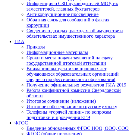
Информация о СЗП руководителей МОУ, их
заместителей, главных бухгалтеров
Антикоррупционное просвещение
Обратная связь для сообщений о фактах
коррупции
Сведения о доходах, расходах, об имуществе и
обязательствах имущественного характера
ГИА
Приказы
Информационные материалы
Сроки и места подачи заявлений на сдачу
государственной итоговой аттестации
Вниманию выпускников прошлых лет,
обучающихся образовательных организаций
среднего профессионального образования!
Получение официальных результатов ГИА 2019
Работа конфликтной комиссии Свердловской
области
Итоговое сочинение (изложение)
Итоговое собеседование по русскому языку
Телефоны «горячей линии» по вопросам
подготовки и проведения ЕГЭ
ФГОС
Введение обновленных ФГОС НОО, ООО, СОО
ФГОС (общие положения)