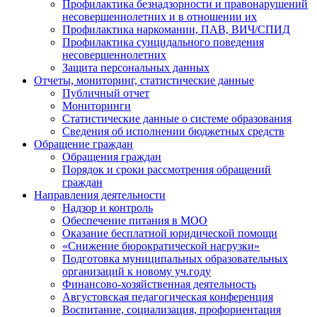
Профилактика безнадзорности и правонарушений
несовершеннолетних и в отношении их
Профилактика наркомании, ПАВ, ВИЧ/СПИД
Профилактика суицидального поведения
несовершеннолетних
Защита персональных данных
Отчеты, мониторинг, статистические данные
Публичный отчет
Мониторинги
Статистические данные о системе образования
Сведения об исполнении бюджетных средств
Обращение граждан
Обращения граждан
Порядок и сроки рассмотрения обращений
граждан
Направления деятельности
Надзор и контроль
Обеспечение питания в МОО
Оказание бесплатной юридической помощи
«Снижение бюрократической нагрузки»
Подготовка муниципальных образовательных
организаций к новому уч.году
Финансово-хозяйственная деятельность
Августовская педагогическая конференция
Воспитание, социализация, профориентация