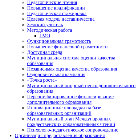
Педагогические чтения
Повышение квалификации
Педагогическая стажировка
Целевая модель наставничества
Земский учитель
Методическая работа
ГМО
Функциональная грамотность
Повышение финансовой грамотности
Доступная среда
Муниципальная система оценки качества
образования
Независимая оценка качества образования
Оздоровительная кампания
«Точка роста»
Муниципальный опорный центр дополнительного
образования
Персонифицированное финансирование
дополнительного образования
Инновационные площадки на базе
образовательных организаций
Муниципальный этап Международных
рождественских образовательных чтений
Психолого-педагогическое сопровождение
Организация предоставления образования