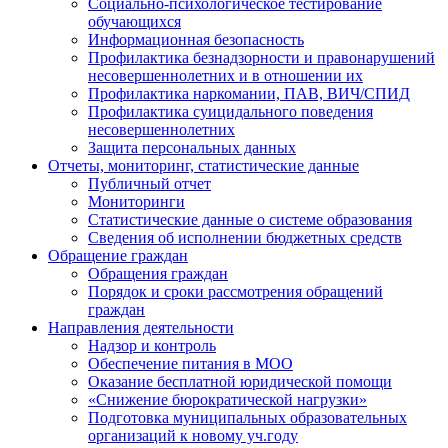
Социально-психологическое тестирование
обучающихся
Информационная безопасность
Профилактика безнадзорности и правонарушений
несовершеннолетних и в отношении их
Профилактика наркомании, ПАВ, ВИЧ/СПИД
Профилактика суицидального поведения
несовершеннолетних
Защита персональных данных
Отчеты, мониторинг, статистические данные
Публичный отчет
Мониторинги
Статистические данные о системе образования
Сведения об исполнении бюджетных средств
Обращение граждан
Обращения граждан
Порядок и сроки рассмотрения обращений
граждан
Направления деятельности
Надзор и контроль
Обеспечение питания в МОО
Оказание бесплатной юридической помощи
«Снижение бюрократической нагрузки»
Подготовка муниципальных образовательных
организаций к новому уч.году