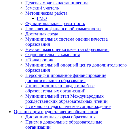
Целевая модель наставничества
Земский учитель
Методическая работа
ГМО
Функциональная грамотность
Повышение финансовой грамотности
Доступная среда
Муниципальная система оценки качества
образования
Независимая оценка качества образования
Оздоровительная кампания
«Точка роста»
Муниципальный опорный центр дополнительного
образования
Персонифицированное финансирование
дополнительного образования
Инновационные площадки на базе
образовательных организаций
Муниципальный этап Международных
рождественских образовательных чтений
Психолого-педагогическое сопровождение
Организация предоставления образования
Дистанционная форма образования
Прием в дошкольные образовательные
организации