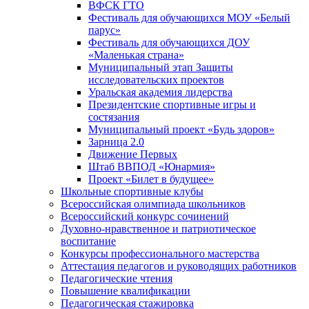
ВФСК ГТО
Фестиваль для обучающихся МОУ «Белый
парус»
Фестиваль для обучающихся ДОУ
«Маленькая страна»
Муниципальный этап Защиты
исследовательских проектов
Уральская академия лидерства
Президентские спортивные игры и
состязания
Муниципальный проект «Будь здоров»
Зарница 2.0
Движение Первых
Штаб ВВПОД «Юнармия»
Проект «Билет в будущее»
Школьные спортивные клубы
Всероссийская олимпиада школьников
Всероссийский конкурс сочинений
Духовно-нравственное и патриотическое
воспитание
Конкурсы профессионального мастерства
Аттестация педагогов и руководящих работников
Педагогические чтения
Повышение квалификации
Педагогическая стажировка