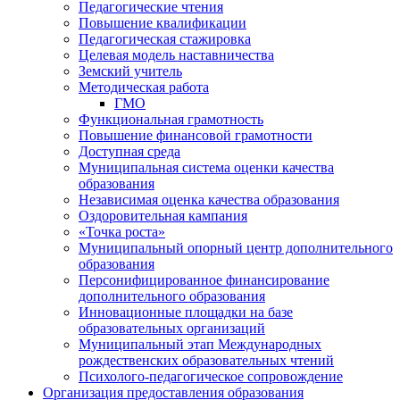
Педагогические чтения
Повышение квалификации
Педагогическая стажировка
Целевая модель наставничества
Земский учитель
Методическая работа
ГМО
Функциональная грамотность
Повышение финансовой грамотности
Доступная среда
Муниципальная система оценки качества
образования
Независимая оценка качества образования
Оздоровительная кампания
«Точка роста»
Муниципальный опорный центр дополнительного
образования
Персонифицированное финансирование
дополнительного образования
Инновационные площадки на базе
образовательных организаций
Муниципальный этап Международных
рождественских образовательных чтений
Психолого-педагогическое сопровождение
Организация предоставления образования