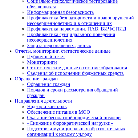
Социально-психологическое тестирование
обучающихся
Информационная безопасность
Профилактика безнадзорности и правонарушений
несовершеннолетних и в отношении их
Профилактика наркомании, ПАВ, ВИЧ/СПИД
Профилактика суицидального поведения
несовершеннолетних
Защита персональных данных
Отчеты, мониторинг, статистические данные
Публичный отчет
Мониторинги
Статистические данные о системе образования
Сведения об исполнении бюджетных средств
Обращение граждан
Обращения граждан
Порядок и сроки рассмотрения обращений
граждан
Направления деятельности
Надзор и контроль
Обеспечение питания в МОО
Оказание бесплатной юридической помощи
«Снижение бюрократической нагрузки»
Подготовка муниципальных образовательных
организаций к новому уч.году