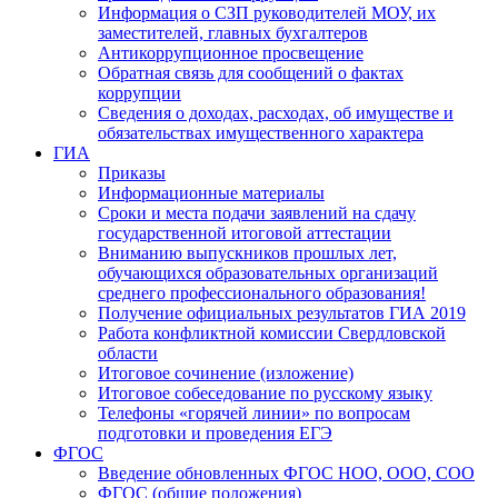
Информация о СЗП руководителей МОУ, их
заместителей, главных бухгалтеров
Антикоррупционное просвещение
Обратная связь для сообщений о фактах
коррупции
Сведения о доходах, расходах, об имуществе и
обязательствах имущественного характера
ГИА
Приказы
Информационные материалы
Сроки и места подачи заявлений на сдачу
государственной итоговой аттестации
Вниманию выпускников прошлых лет,
обучающихся образовательных организаций
среднего профессионального образования!
Получение официальных результатов ГИА 2019
Работа конфликтной комиссии Свердловской
области
Итоговое сочинение (изложение)
Итоговое собеседование по русскому языку
Телефоны «горячей линии» по вопросам
подготовки и проведения ЕГЭ
ФГОС
Введение обновленных ФГОС НОО, ООО, СОО
ФГОС (общие положения)