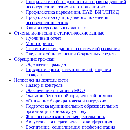
Профилактика безнадзорности и правонарушений
несовершеннолетних и в отношении их
Профилактика наркомании, ПАВ, ВИЧ/СПИД
Профилактика суицидального поведения
несовершеннолетних
Защита персональных данных
Отчеты, мониторинг, статистические данные
Публичный отчет
Мониторинги
Статистические данные о системе образования
Сведения об исполнении бюджетных средств
Обращение граждан
Обращения граждан
Порядок и сроки рассмотрения обращений
граждан
Направления деятельности
Надзор и контроль
Обеспечение питания в МОО
Оказание бесплатной юридической помощи
«Снижение бюрократической нагрузки»
Подготовка муниципальных образовательных
организаций к новому уч.году
Финансово-хозяйственная деятельность
Августовская педагогическая конференция
Воспитание, социализация, профориентация