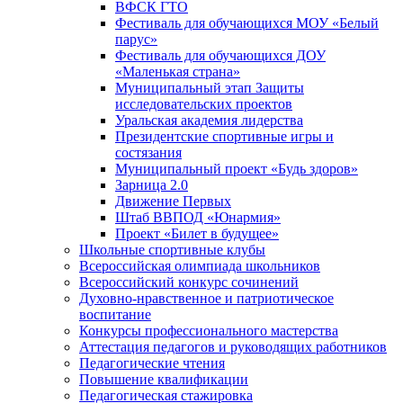
ВФСК ГТО
Фестиваль для обучающихся МОУ «Белый
парус»
Фестиваль для обучающихся ДОУ
«Маленькая страна»
Муниципальный этап Защиты
исследовательских проектов
Уральская академия лидерства
Президентские спортивные игры и
состязания
Муниципальный проект «Будь здоров»
Зарница 2.0
Движение Первых
Штаб ВВПОД «Юнармия»
Проект «Билет в будущее»
Школьные спортивные клубы
Всероссийская олимпиада школьников
Всероссийский конкурс сочинений
Духовно-нравственное и патриотическое
воспитание
Конкурсы профессионального мастерства
Аттестация педагогов и руководящих работников
Педагогические чтения
Повышение квалификации
Педагогическая стажировка