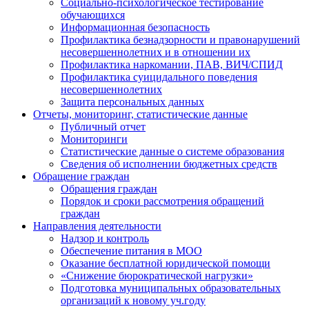
Социально-психологическое тестирование
обучающихся
Информационная безопасность
Профилактика безнадзорности и правонарушений
несовершеннолетних и в отношении их
Профилактика наркомании, ПАВ, ВИЧ/СПИД
Профилактика суицидального поведения
несовершеннолетних
Защита персональных данных
Отчеты, мониторинг, статистические данные
Публичный отчет
Мониторинги
Статистические данные о системе образования
Сведения об исполнении бюджетных средств
Обращение граждан
Обращения граждан
Порядок и сроки рассмотрения обращений
граждан
Направления деятельности
Надзор и контроль
Обеспечение питания в МОО
Оказание бесплатной юридической помощи
«Снижение бюрократической нагрузки»
Подготовка муниципальных образовательных
организаций к новому уч.году