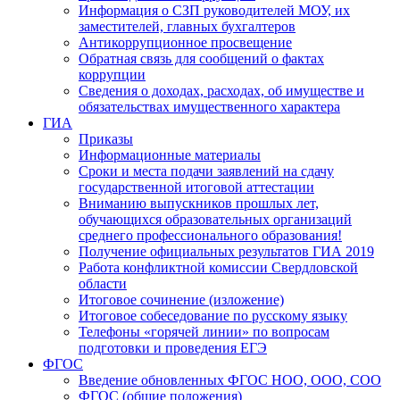
Информация о СЗП руководителей МОУ, их
заместителей, главных бухгалтеров
Антикоррупционное просвещение
Обратная связь для сообщений о фактах
коррупции
Сведения о доходах, расходах, об имуществе и
обязательствах имущественного характера
ГИА
Приказы
Информационные материалы
Сроки и места подачи заявлений на сдачу
государственной итоговой аттестации
Вниманию выпускников прошлых лет,
обучающихся образовательных организаций
среднего профессионального образования!
Получение официальных результатов ГИА 2019
Работа конфликтной комиссии Свердловской
области
Итоговое сочинение (изложение)
Итоговое собеседование по русскому языку
Телефоны «горячей линии» по вопросам
подготовки и проведения ЕГЭ
ФГОС
Введение обновленных ФГОС НОО, ООО, СОО
ФГОС (общие положения)