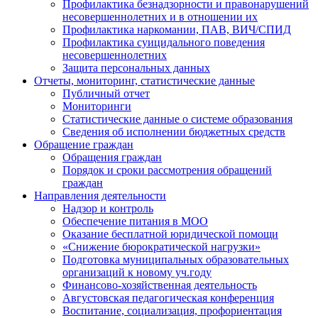
Профилактика безнадзорности и правонарушений
несовершеннолетних и в отношении их
Профилактика наркомании, ПАВ, ВИЧ/СПИД
Профилактика суицидального поведения
несовершеннолетних
Защита персональных данных
Отчеты, мониторинг, статистические данные
Публичный отчет
Мониторинги
Статистические данные о системе образования
Сведения об исполнении бюджетных средств
Обращение граждан
Обращения граждан
Порядок и сроки рассмотрения обращений
граждан
Направления деятельности
Надзор и контроль
Обеспечение питания в МОО
Оказание бесплатной юридической помощи
«Снижение бюрократической нагрузки»
Подготовка муниципальных образовательных
организаций к новому уч.году
Финансово-хозяйственная деятельность
Августовская педагогическая конференция
Воспитание, социализация, профориентация