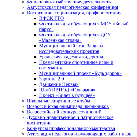
Финансово-хозяйственная деятельность
Августовская педагогическая конференция
Воспитание, социализация, профориентация
ВФСК ГТО
Фестиваль для обучающихся МОУ «Белый
парус»
Фестиваль для обучающихся ДОУ
«Маленькая страна»
Муниципальный этап Защиты
исследовательских проектов
Уральская академия лидерства
Президентские спортивные игры и
состязания
Муниципальный проект «Будь здоров»
Зарница 2.0
Движение Первых
Штаб ВВПОД «Юнармия»
Проект «Билет в будущее»
Школьные спортивные клубы
Всероссийская олимпиада школьников
Всероссийский конкурс сочинений
Духовно-нравственное и патриотическое
воспитание
Конкурсы профессионального мастерства
Аттестация педагогов и руководящих работников