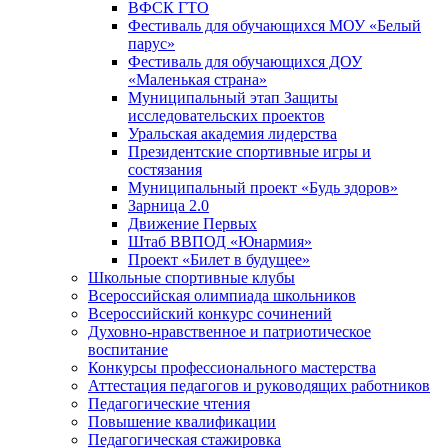
ВФСК ГТО
Фестиваль для обучающихся МОУ «Белый
парус»
Фестиваль для обучающихся ДОУ
«Маленькая страна»
Муниципальный этап Защиты
исследовательских проектов
Уральская академия лидерства
Президентские спортивные игры и
состязания
Муниципальный проект «Будь здоров»
Зарница 2.0
Движение Первых
Штаб ВВПОД «Юнармия»
Проект «Билет в будущее»
Школьные спортивные клубы
Всероссийская олимпиада школьников
Всероссийский конкурс сочинений
Духовно-нравственное и патриотическое
воспитание
Конкурсы профессионального мастерства
Аттестация педагогов и руководящих работников
Педагогические чтения
Повышение квалификации
Педагогическая стажировка