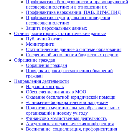
Профилактика безнадзорности и правонарушений
несовершеннолетних и в отношении их
Профилактика наркомании, ПАВ, ВИЧ/СПИД
Профилактика суицидального поведения
несовершеннолетних
Защита персональных данных
Отчеты, мониторинг, статистические данные
Публичный отчет
Мониторинги
Статистические данные о системе образования
Сведения об исполнении бюджетных средств
Обращение граждан
Обращения граждан
Порядок и сроки рассмотрения обращений
граждан
Направления деятельности
Надзор и контроль
Обеспечение питания в МОО
Оказание бесплатной юридической помощи
«Снижение бюрократической нагрузки»
Подготовка муниципальных образовательных
организаций к новому уч.году
Финансово-хозяйственная деятельность
Августовская педагогическая конференция
Воспитание, социализация, профориентация