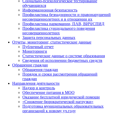
Социально-психологическое тестирование
обучающихся
Информационная безопасность
Профилактика безнадзорности и правонарушений
несовершеннолетних и в отношении их
Профилактика наркомании, ПАВ, ВИЧ/СПИД
Профилактика суицидального поведения
несовершеннолетних
Защита персональных данных
Отчеты, мониторинг, статистические данные
Публичный отчет
Мониторинги
Статистические данные о системе образования
Сведения об исполнении бюджетных средств
Обращение граждан
Обращения граждан
Порядок и сроки рассмотрения обращений
граждан
Направления деятельности
Надзор и контроль
Обеспечение питания в МОО
Оказание бесплатной юридической помощи
«Снижение бюрократической нагрузки»
Подготовка муниципальных образовательных
организаций к новому уч.году