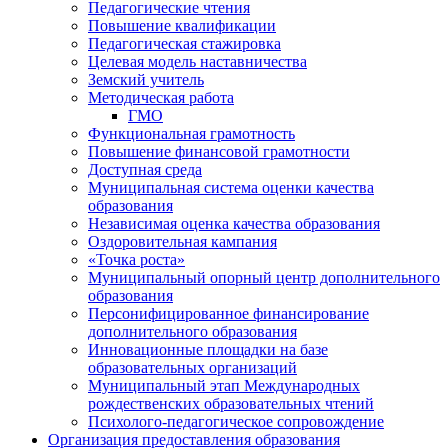
Педагогические чтения
Повышение квалификации
Педагогическая стажировка
Целевая модель наставничества
Земский учитель
Методическая работа
ГМО
Функциональная грамотность
Повышение финансовой грамотности
Доступная среда
Муниципальная система оценки качества
образования
Независимая оценка качества образования
Оздоровительная кампания
«Точка роста»
Муниципальный опорный центр дополнительного
образования
Персонифицированное финансирование
дополнительного образования
Инновационные площадки на базе
образовательных организаций
Муниципальный этап Международных
рождественских образовательных чтений
Психолого-педагогическое сопровождение
Организация предоставления образования