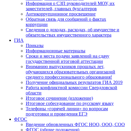
Информация о СЗП руководителей МОУ, их
заместителей, главных бухгалтеров
Антикоррупционное просвещение
Обратная связь для сообщений о фактах
коррупции
Сведения о доходах, расходах, об имуществе и
обязательствах имущественного характера
ГИА
Приказы
Информационные материалы
Сроки и места подачи заявлений на сдачу
государственной итоговой аттестации
Вниманию выпускников прошлых лет,
обучающихся образовательных организаций
среднего профессионального образования!
Получение официальных результатов ГИА 2019
Работа конфликтной комиссии Свердловской
области
Итоговое сочинение (изложение)
Итоговое собеседование по русскому языку
Телефоны «горячей линии» по вопросам
подготовки и проведения ЕГЭ
ФГОС
Введение обновленных ФГОС НОО, ООО, СОО
ФГОС (общие положения)