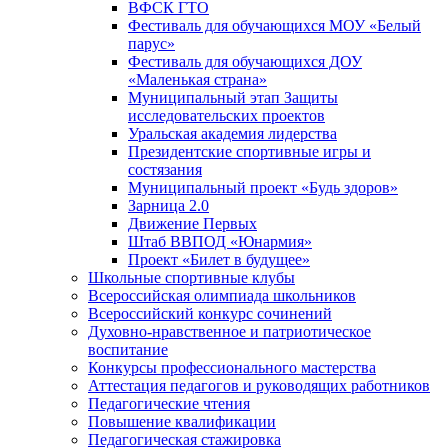
ВФСК ГТО
Фестиваль для обучающихся МОУ «Белый
парус»
Фестиваль для обучающихся ДОУ
«Маленькая страна»
Муниципальный этап Защиты
исследовательских проектов
Уральская академия лидерства
Президентские спортивные игры и
состязания
Муниципальный проект «Будь здоров»
Зарница 2.0
Движение Первых
Штаб ВВПОД «Юнармия»
Проект «Билет в будущее»
Школьные спортивные клубы
Всероссийская олимпиада школьников
Всероссийский конкурс сочинений
Духовно-нравственное и патриотическое
воспитание
Конкурсы профессионального мастерства
Аттестация педагогов и руководящих работников
Педагогические чтения
Повышение квалификации
Педагогическая стажировка