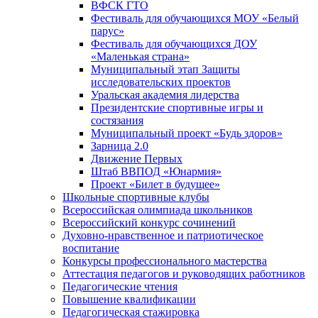
ВФСК ГТО
Фестиваль для обучающихся МОУ «Белый
парус»
Фестиваль для обучающихся ДОУ
«Маленькая страна»
Муниципальный этап Защиты
исследовательских проектов
Уральская академия лидерства
Президентские спортивные игры и
состязания
Муниципальный проект «Будь здоров»
Зарница 2.0
Движение Первых
Штаб ВВПОД «Юнармия»
Проект «Билет в будущее»
Школьные спортивные клубы
Всероссийская олимпиада школьников
Всероссийский конкурс сочинений
Духовно-нравственное и патриотическое
воспитание
Конкурсы профессионального мастерства
Аттестация педагогов и руководящих работников
Педагогические чтения
Повышение квалификации
Педагогическая стажировка