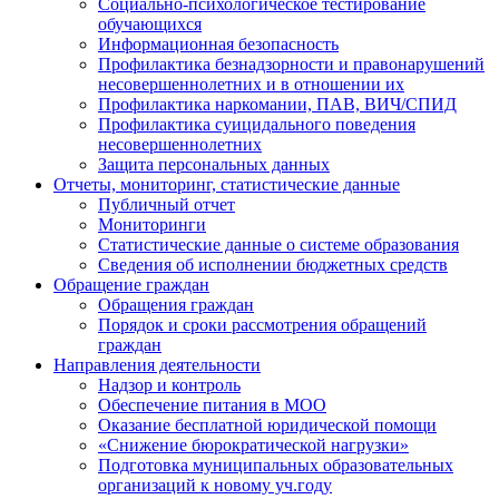
Социально-психологическое тестирование
обучающихся
Информационная безопасность
Профилактика безнадзорности и правонарушений
несовершеннолетних и в отношении их
Профилактика наркомании, ПАВ, ВИЧ/СПИД
Профилактика суицидального поведения
несовершеннолетних
Защита персональных данных
Отчеты, мониторинг, статистические данные
Публичный отчет
Мониторинги
Статистические данные о системе образования
Сведения об исполнении бюджетных средств
Обращение граждан
Обращения граждан
Порядок и сроки рассмотрения обращений
граждан
Направления деятельности
Надзор и контроль
Обеспечение питания в МОО
Оказание бесплатной юридической помощи
«Снижение бюрократической нагрузки»
Подготовка муниципальных образовательных
организаций к новому уч.году