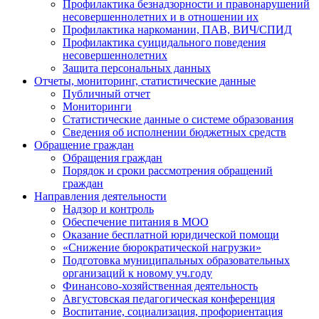
Профилактика безнадзорности и правонарушений
несовершеннолетних и в отношении их
Профилактика наркомании, ПАВ, ВИЧ/СПИД
Профилактика суицидального поведения
несовершеннолетних
Защита персональных данных
Отчеты, мониторинг, статистические данные
Публичный отчет
Мониторинги
Статистические данные о системе образования
Сведения об исполнении бюджетных средств
Обращение граждан
Обращения граждан
Порядок и сроки рассмотрения обращений
граждан
Направления деятельности
Надзор и контроль
Обеспечение питания в МОО
Оказание бесплатной юридической помощи
«Снижение бюрократической нагрузки»
Подготовка муниципальных образовательных
организаций к новому уч.году
Финансово-хозяйственная деятельность
Августовская педагогическая конференция
Воспитание, социализация, профориентация