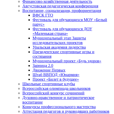
Финансово-хозяйственная деятельность
Августовская педагогическая конференция
Воспитание, социализация, профориентация
ВФСК ГТО
Фестиваль для обучающихся МОУ «Белый
парус»
Фестиваль для обучающихся ДОУ
«Маленькая страна»
Муниципальный этап Защиты
исследовательских проектов
Уральская академия лидерства
Президентские спортивные игры и
состязания
Муниципальный проект «Будь здоров»
Зарница 2.0
Движение Первых
Штаб ВВПОД «Юнармия»
Проект «Билет в будущее»
Школьные спортивные клубы
Всероссийская олимпиада школьников
Всероссийский конкурс сочинений
Духовно-нравственное и патриотическое
воспитание
Конкурсы профессионального мастерства
Аттестация педагогов и руководящих работников