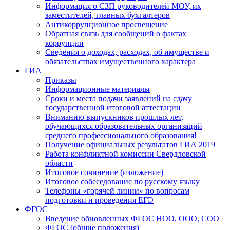
Информация о СЗП руководителей МОУ, их
заместителей, главных бухгалтеров
Антикоррупционное просвещение
Обратная связь для сообщений о фактах
коррупции
Сведения о доходах, расходах, об имуществе и
обязательствах имущественного характера
ГИА
Приказы
Информационные материалы
Сроки и места подачи заявлений на сдачу
государственной итоговой аттестации
Вниманию выпускников прошлых лет,
обучающихся образовательных организаций
среднего профессионального образования!
Получение официальных результатов ГИА 2019
Работа конфликтной комиссии Свердловской
области
Итоговое сочинение (изложение)
Итоговое собеседование по русскому языку
Телефоны «горячей линии» по вопросам
подготовки и проведения ЕГЭ
ФГОС
Введение обновленных ФГОС НОО, ООО, СОО
ФГОС (общие положения)