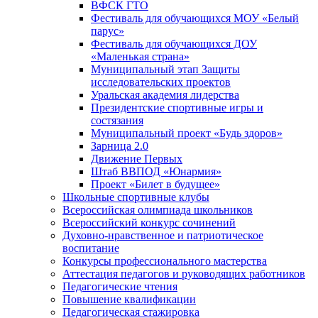
ВФСК ГТО
Фестиваль для обучающихся МОУ «Белый
парус»
Фестиваль для обучающихся ДОУ
«Маленькая страна»
Муниципальный этап Защиты
исследовательских проектов
Уральская академия лидерства
Президентские спортивные игры и
состязания
Муниципальный проект «Будь здоров»
Зарница 2.0
Движение Первых
Штаб ВВПОД «Юнармия»
Проект «Билет в будущее»
Школьные спортивные клубы
Всероссийская олимпиада школьников
Всероссийский конкурс сочинений
Духовно-нравственное и патриотическое
воспитание
Конкурсы профессионального мастерства
Аттестация педагогов и руководящих работников
Педагогические чтения
Повышение квалификации
Педагогическая стажировка