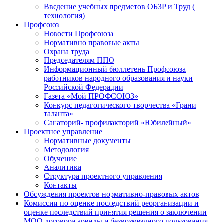
Введение учебных предметов ОБЗР и Труд (
технология)
Профсоюз
Новости Профсоюза
Нормативно правовые акты
Охрана труда
Председателям ППО
Информационный бюллетень Профсоюза
работников народного образования и науки
Российской Федерации
Газета «Мой ПРОФСОЮЗ»
Конкурс педагогического творчества «Грани
таланта»
Санаторий- профилакторий «Юбилейный»
Проектное управление
Нормативные документы
Методология
Обучение
Аналитика
Структура проектного управления
Контакты
Обсуждения проектов нормативно-правовых актов
Комиссии по оценке последствий реорганизации и
оценке последствий принятия решения о заключении
МОО договора аренды и безвозмездного пользования