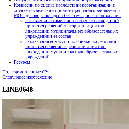
Комиссии по оценке последствий реорганизации и
оценке последствий принятия решения о заключении
МОО договора аренды и безвозмездного пользования
Положение о комиссии по оценке последствий
принятия решений о реорганизации или
ликвидации муниципальных образовательных
учрежденийи ее состав
Заключения комиссии по оценке последствий
принятия решений о реорганизации или
ликвидации муниципальных образовательных
учреждений
Ресурсы
Подведомственные ОУ
Следующее изображение
LINE0648