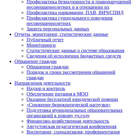
Профилактика безнадзорности и правонарушений
несовершеннолетних и в отношении их
Профилактика наркомании, ПАВ, ВИЧ/СПИД
Профилактика суицидального поведения
несовершеннолетних
Защита персональных данных
Отчеты, мониторинг, статистические данные
Публичный отчет
Мониторинги
Статистические данные о системе образования
Сведения об исполнении бюджетных средств
Обращение граждан
Обращения граждан
Порядок и сроки рассмотрения обращений
граждан
Направления деятельности
Надзор и контроль
Обеспечение питания в МОО
Оказание бесплатной юридической помощи
«Снижение бюрократической нагрузки»
Подготовка муниципальных образовательных
организаций к новому уч.году
Финансово-хозяйственная деятельность
Августовская педагогическая конференция
Воспитание, социализация, профориентация