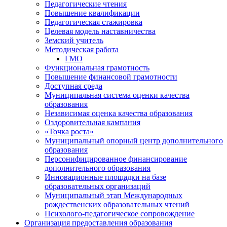
Педагогические чтения
Повышение квалификации
Педагогическая стажировка
Целевая модель наставничества
Земский учитель
Методическая работа
ГМО
Функциональная грамотность
Повышение финансовой грамотности
Доступная среда
Муниципальная система оценки качества
образования
Независимая оценка качества образования
Оздоровительная кампания
«Точка роста»
Муниципальный опорный центр дополнительного
образования
Персонифицированное финансирование
дополнительного образования
Инновационные площадки на базе
образовательных организаций
Муниципальный этап Международных
рождественских образовательных чтений
Психолого-педагогическое сопровождение
Организация предоставления образования