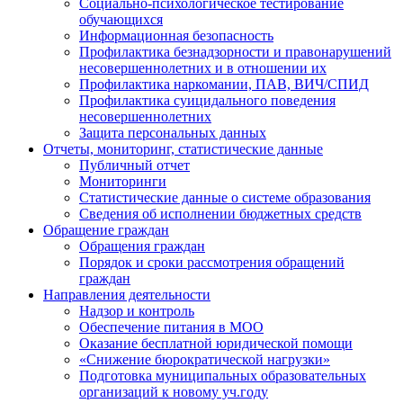
Социально-психологическое тестирование
обучающихся
Информационная безопасность
Профилактика безнадзорности и правонарушений
несовершеннолетних и в отношении их
Профилактика наркомании, ПАВ, ВИЧ/СПИД
Профилактика суицидального поведения
несовершеннолетних
Защита персональных данных
Отчеты, мониторинг, статистические данные
Публичный отчет
Мониторинги
Статистические данные о системе образования
Сведения об исполнении бюджетных средств
Обращение граждан
Обращения граждан
Порядок и сроки рассмотрения обращений
граждан
Направления деятельности
Надзор и контроль
Обеспечение питания в МОО
Оказание бесплатной юридической помощи
«Снижение бюрократической нагрузки»
Подготовка муниципальных образовательных
организаций к новому уч.году