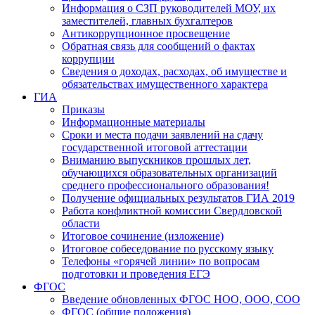
Информация о СЗП руководителей МОУ, их
заместителей, главных бухгалтеров
Антикоррупционное просвещение
Обратная связь для сообщений о фактах
коррупции
Сведения о доходах, расходах, об имуществе и
обязательствах имущественного характера
ГИА
Приказы
Информационные материалы
Сроки и места подачи заявлений на сдачу
государственной итоговой аттестации
Вниманию выпускников прошлых лет,
обучающихся образовательных организаций
среднего профессионального образования!
Получение официальных результатов ГИА 2019
Работа конфликтной комиссии Свердловской
области
Итоговое сочинение (изложение)
Итоговое собеседование по русскому языку
Телефоны «горячей линии» по вопросам
подготовки и проведения ЕГЭ
ФГОС
Введение обновленных ФГОС НОО, ООО, СОО
ФГОС (общие положения)