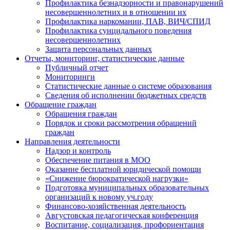
Профилактика безнадзорности и правонарушений
несовершеннолетних и в отношении их
Профилактика наркомании, ПАВ, ВИЧ/СПИД
Профилактика суицидального поведения
несовершеннолетних
Защита персональных данных
Отчеты, мониторинг, статистические данные
Публичный отчет
Мониторинги
Статистические данные о системе образования
Сведения об исполнении бюджетных средств
Обращение граждан
Обращения граждан
Порядок и сроки рассмотрения обращений
граждан
Направления деятельности
Надзор и контроль
Обеспечение питания в МОО
Оказание бесплатной юридической помощи
«Снижение бюрократической нагрузки»
Подготовка муниципальных образовательных
организаций к новому уч.году
Финансово-хозяйственная деятельность
Августовская педагогическая конференция
Воспитание, социализация, профориентация