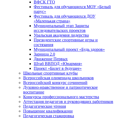
ВФСК ГТО
Фестиваль для обучающихся МОУ «Белый
парус»
Фестиваль для обучающихся ДОУ
«Маленькая страна»
Муниципальный этап Защиты
исследовательских проектов
Уральская академия лидерства
Президентские спортивные игры и
состязания
Муниципальный проект «Будь здоров»
Зарница 2.0
Движение Первых
Штаб ВВПОД «Юнармия»
Проект «Билет в будущее»
Школьные спортивные клубы
Всероссийская олимпиада школьников
Всероссийский конкурс сочинений
Духовно-нравственное и патриотическое
воспитание
Конкурсы профессионального мастерства
Аттестация педагогов и руководящих работников
Педагогические чтения
Повышение квалификации
Педагогическая стажировка