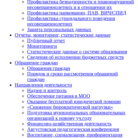
Профилактика безнадзорности и правонарушений
несовершеннолетних и в отношении их
Профилактика наркомании, ПАВ, ВИЧ/СПИД
Профилактика суицидального поведения
несовершеннолетних
Защита персональных данных
Отчеты, мониторинг, статистические данные
Публичный отчет
Мониторинги
Статистические данные о системе образования
Сведения об исполнении бюджетных средств
Обращение граждан
Обращения граждан
Порядок и сроки рассмотрения обращений
граждан
Направления деятельности
Надзор и контроль
Обеспечение питания в МОО
Оказание бесплатной юридической помощи
«Снижение бюрократической нагрузки»
Подготовка муниципальных образовательных
организаций к новому уч.году
Финансово-хозяйственная деятельность
Августовская педагогическая конференция
Воспитание, социализация, профориентация