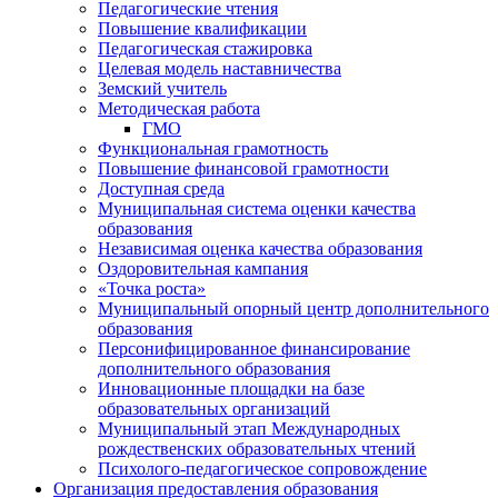
Педагогические чтения
Повышение квалификации
Педагогическая стажировка
Целевая модель наставничества
Земский учитель
Методическая работа
ГМО
Функциональная грамотность
Повышение финансовой грамотности
Доступная среда
Муниципальная система оценки качества
образования
Независимая оценка качества образования
Оздоровительная кампания
«Точка роста»
Муниципальный опорный центр дополнительного
образования
Персонифицированное финансирование
дополнительного образования
Инновационные площадки на базе
образовательных организаций
Муниципальный этап Международных
рождественских образовательных чтений
Психолого-педагогическое сопровождение
Организация предоставления образования