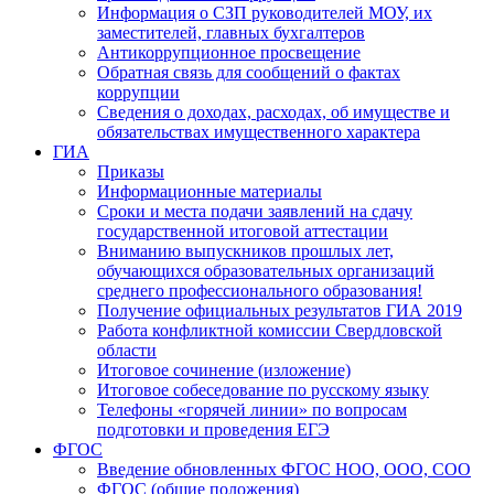
Информация о СЗП руководителей МОУ, их
заместителей, главных бухгалтеров
Антикоррупционное просвещение
Обратная связь для сообщений о фактах
коррупции
Сведения о доходах, расходах, об имуществе и
обязательствах имущественного характера
ГИА
Приказы
Информационные материалы
Сроки и места подачи заявлений на сдачу
государственной итоговой аттестации
Вниманию выпускников прошлых лет,
обучающихся образовательных организаций
среднего профессионального образования!
Получение официальных результатов ГИА 2019
Работа конфликтной комиссии Свердловской
области
Итоговое сочинение (изложение)
Итоговое собеседование по русскому языку
Телефоны «горячей линии» по вопросам
подготовки и проведения ЕГЭ
ФГОС
Введение обновленных ФГОС НОО, ООО, СОО
ФГОС (общие положения)