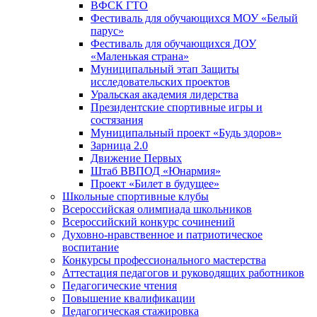
ВФСК ГТО
Фестиваль для обучающихся МОУ «Белый
парус»
Фестиваль для обучающихся ДОУ
«Маленькая страна»
Муниципальный этап Защиты
исследовательских проектов
Уральская академия лидерства
Президентские спортивные игры и
состязания
Муниципальный проект «Будь здоров»
Зарница 2.0
Движение Первых
Штаб ВВПОД «Юнармия»
Проект «Билет в будущее»
Школьные спортивные клубы
Всероссийская олимпиада школьников
Всероссийский конкурс сочинений
Духовно-нравственное и патриотическое
воспитание
Конкурсы профессионального мастерства
Аттестация педагогов и руководящих работников
Педагогические чтения
Повышение квалификации
Педагогическая стажировка