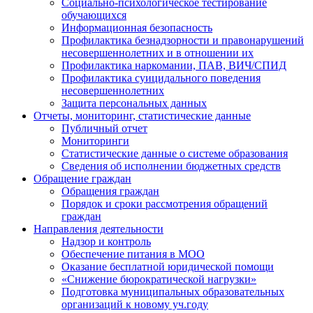
Социально-психологическое тестирование
обучающихся
Информационная безопасность
Профилактика безнадзорности и правонарушений
несовершеннолетних и в отношении их
Профилактика наркомании, ПАВ, ВИЧ/СПИД
Профилактика суицидального поведения
несовершеннолетних
Защита персональных данных
Отчеты, мониторинг, статистические данные
Публичный отчет
Мониторинги
Статистические данные о системе образования
Сведения об исполнении бюджетных средств
Обращение граждан
Обращения граждан
Порядок и сроки рассмотрения обращений
граждан
Направления деятельности
Надзор и контроль
Обеспечение питания в МОО
Оказание бесплатной юридической помощи
«Снижение бюрократической нагрузки»
Подготовка муниципальных образовательных
организаций к новому уч.году