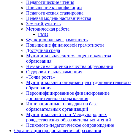
Педагогические чтения
Повышение квалификации
Педагогическая стажировка
Целевая модель наставничества
Земский учитель
Методическая работа
ГМО
Функциональная грамотность
Повышение финансовой грамотности
Доступная среда
Муниципальная система оценки качества
образования
Независимая оценка качества образования
Оздоровительная кампания
«Точка роста»
Муниципальный опорный центр дополнительного
образования
Персонифицированное финансирование
дополнительного образования
Инновационные площадки на базе
образовательных организаций
Муниципальный этап Международных
рождественских образовательных чтений
Психолого-педагогическое сопровождение
Организация предоставления образования