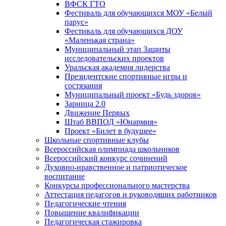
ВФСК ГТО
Фестиваль для обучающихся МОУ «Белый
парус»
Фестиваль для обучающихся ДОУ
«Маленькая страна»
Муниципальный этап Защиты
исследовательских проектов
Уральская академия лидерства
Президентские спортивные игры и
состязания
Муниципальный проект «Будь здоров»
Зарница 2.0
Движение Первых
Штаб ВВПОД «Юнармия»
Проект «Билет в будущее»
Школьные спортивные клубы
Всероссийская олимпиада школьников
Всероссийский конкурс сочинений
Духовно-нравственное и патриотическое
воспитание
Конкурсы профессионального мастерства
Аттестация педагогов и руководящих работников
Педагогические чтения
Повышение квалификации
Педагогическая стажировка