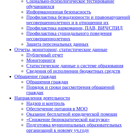
Социально-психологическое тестирование
обучающихся
Информационная безопасность
Профилактика безнадзорности и правонарушений
несовершеннолетних и в отношении их
Профилактика наркомании, ПАВ, ВИЧ/СПИД
Профилактика суицидального поведения
несовершеннолетних
Защита персональных данных
Отчеты, мониторинг, статистические данные
Публичный отчет
Мониторинги
Статистические данные о системе образования
Сведения об исполнении бюджетных средств
Обращение граждан
Обращения граждан
Порядок и сроки рассмотрения обращений
граждан
Направления деятельности
Надзор и контроль
Обеспечение питания в МОО
Оказание бесплатной юридической помощи
«Снижение бюрократической нагрузки»
Подготовка муниципальных образовательных
организаций к новому уч.году