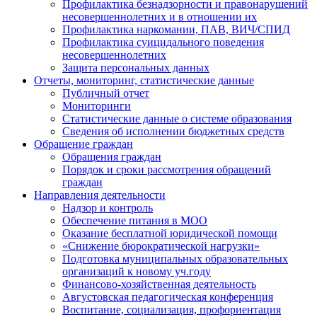
Профилактика безнадзорности и правонарушений
несовершеннолетних и в отношении их
Профилактика наркомании, ПАВ, ВИЧ/СПИД
Профилактика суицидального поведения
несовершеннолетних
Защита персональных данных
Отчеты, мониторинг, статистические данные
Публичный отчет
Мониторинги
Статистические данные о системе образования
Сведения об исполнении бюджетных средств
Обращение граждан
Обращения граждан
Порядок и сроки рассмотрения обращений
граждан
Направления деятельности
Надзор и контроль
Обеспечение питания в МОО
Оказание бесплатной юридической помощи
«Снижение бюрократической нагрузки»
Подготовка муниципальных образовательных
организаций к новому уч.году
Финансово-хозяйственная деятельность
Августовская педагогическая конференция
Воспитание, социализация, профориентация