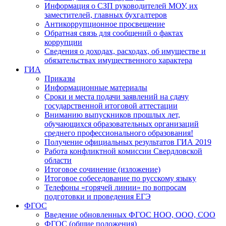
Информация о СЗП руководителей МОУ, их
заместителей, главных бухгалтеров
Антикоррупционное просвещение
Обратная связь для сообщений о фактах
коррупции
Сведения о доходах, расходах, об имуществе и
обязательствах имущественного характера
ГИА
Приказы
Информационные материалы
Сроки и места подачи заявлений на сдачу
государственной итоговой аттестации
Вниманию выпускников прошлых лет,
обучающихся образовательных организаций
среднего профессионального образования!
Получение официальных результатов ГИА 2019
Работа конфликтной комиссии Свердловской
области
Итоговое сочинение (изложение)
Итоговое собеседование по русскому языку
Телефоны «горячей линии» по вопросам
подготовки и проведения ЕГЭ
ФГОС
Введение обновленных ФГОС НОО, ООО, СОО
ФГОС (общие положения)