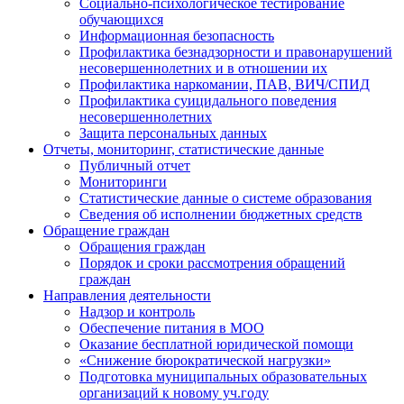
Социально-психологическое тестирование
обучающихся
Информационная безопасность
Профилактика безнадзорности и правонарушений
несовершеннолетних и в отношении их
Профилактика наркомании, ПАВ, ВИЧ/СПИД
Профилактика суицидального поведения
несовершеннолетних
Защита персональных данных
Отчеты, мониторинг, статистические данные
Публичный отчет
Мониторинги
Статистические данные о системе образования
Сведения об исполнении бюджетных средств
Обращение граждан
Обращения граждан
Порядок и сроки рассмотрения обращений
граждан
Направления деятельности
Надзор и контроль
Обеспечение питания в МОО
Оказание бесплатной юридической помощи
«Снижение бюрократической нагрузки»
Подготовка муниципальных образовательных
организаций к новому уч.году