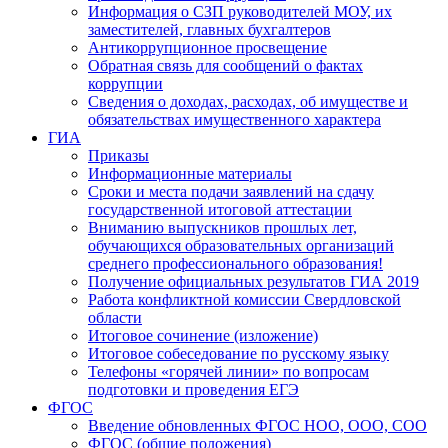
Информация о СЗП руководителей МОУ, их
заместителей, главных бухгалтеров
Антикоррупционное просвещение
Обратная связь для сообщений о фактах
коррупции
Сведения о доходах, расходах, об имуществе и
обязательствах имущественного характера
ГИА
Приказы
Информационные материалы
Сроки и места подачи заявлений на сдачу
государственной итоговой аттестации
Вниманию выпускников прошлых лет,
обучающихся образовательных организаций
среднего профессионального образования!
Получение официальных результатов ГИА 2019
Работа конфликтной комиссии Свердловской
области
Итоговое сочинение (изложение)
Итоговое собеседование по русскому языку
Телефоны «горячей линии» по вопросам
подготовки и проведения ЕГЭ
ФГОС
Введение обновленных ФГОС НОО, ООО, СОО
ФГОС (общие положения)