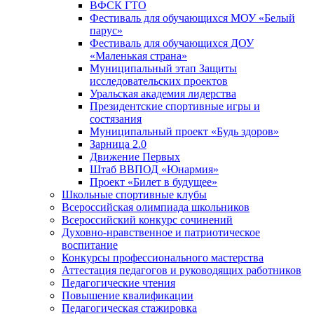
ВФСК ГТО
Фестиваль для обучающихся МОУ «Белый
парус»
Фестиваль для обучающихся ДОУ
«Маленькая страна»
Муниципальный этап Защиты
исследовательских проектов
Уральская академия лидерства
Президентские спортивные игры и
состязания
Муниципальный проект «Будь здоров»
Зарница 2.0
Движение Первых
Штаб ВВПОД «Юнармия»
Проект «Билет в будущее»
Школьные спортивные клубы
Всероссийская олимпиада школьников
Всероссийский конкурс сочинений
Духовно-нравственное и патриотическое
воспитание
Конкурсы профессионального мастерства
Аттестация педагогов и руководящих работников
Педагогические чтения
Повышение квалификации
Педагогическая стажировка