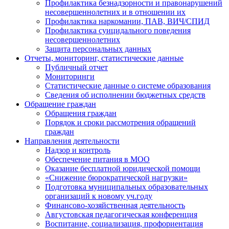
Профилактика безнадзорности и правонарушений
несовершеннолетних и в отношении их
Профилактика наркомании, ПАВ, ВИЧ/СПИД
Профилактика суицидального поведения
несовершеннолетних
Защита персональных данных
Отчеты, мониторинг, статистические данные
Публичный отчет
Мониторинги
Статистические данные о системе образования
Сведения об исполнении бюджетных средств
Обращение граждан
Обращения граждан
Порядок и сроки рассмотрения обращений
граждан
Направления деятельности
Надзор и контроль
Обеспечение питания в МОО
Оказание бесплатной юридической помощи
«Снижение бюрократической нагрузки»
Подготовка муниципальных образовательных
организаций к новому уч.году
Финансово-хозяйственная деятельность
Августовская педагогическая конференция
Воспитание, социализация, профориентация