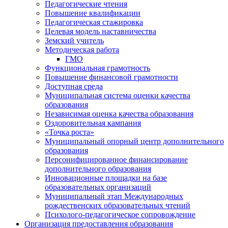
Педагогические чтения
Повышение квалификации
Педагогическая стажировка
Целевая модель наставничества
Земский учитель
Методическая работа
ГМО
Функциональная грамотность
Повышение финансовой грамотности
Доступная среда
Муниципальная система оценки качества
образования
Независимая оценка качества образования
Оздоровительная кампания
«Точка роста»
Муниципальный опорный центр дополнительного
образования
Персонифицированное финансирование
дополнительного образования
Инновационные площадки на базе
образовательных организаций
Муниципальный этап Международных
рождественских образовательных чтений
Психолого-педагогическое сопровождение
Организация предоставления образования