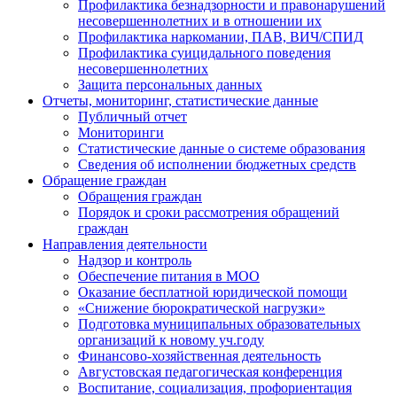
Профилактика безнадзорности и правонарушений
несовершеннолетних и в отношении их
Профилактика наркомании, ПАВ, ВИЧ/СПИД
Профилактика суицидального поведения
несовершеннолетних
Защита персональных данных
Отчеты, мониторинг, статистические данные
Публичный отчет
Мониторинги
Статистические данные о системе образования
Сведения об исполнении бюджетных средств
Обращение граждан
Обращения граждан
Порядок и сроки рассмотрения обращений
граждан
Направления деятельности
Надзор и контроль
Обеспечение питания в МОО
Оказание бесплатной юридической помощи
«Снижение бюрократической нагрузки»
Подготовка муниципальных образовательных
организаций к новому уч.году
Финансово-хозяйственная деятельность
Августовская педагогическая конференция
Воспитание, социализация, профориентация