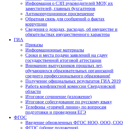
Информация о СЗП руководителей МОУ, их
заместителей, главных бухгалтеров
Антикоррупционное просвещение
Обратная связь для сообщений о фактах
коррупции
Сведения о доходах, расходах, об имуществе и
обязательствах имущественного характера
ГИА
Приказы
Информационные материалы
Сроки и места подачи заявлений на сдачу
государственной итоговой аттестации
Вниманию выпускников прошлых лет,
обучающихся образовательных организаций
среднего профессионального образования!
Получение официальных результатов ГИА 2019
Работа конфликтной комиссии Свердловской
области
Итоговое сочинение (изложение)
Итоговое собеседование по русскому языку
Телефоны «горячей линии» по вопросам
подготовки и проведения ЕГЭ
ФГОС
Введение обновленных ФГОС НОО, ООО, СОО
ФГОС (общие положения)