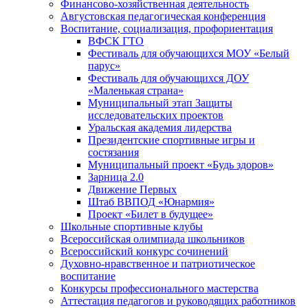
Финансово-хозяйственная деятельность
Августовская педагогическая конференция
Воспитание, социализация, профориентация
ВФСК ГТО
Фестиваль для обучающихся МОУ «Белый
парус»
Фестиваль для обучающихся ДОУ
«Маленькая страна»
Муниципальный этап Защиты
исследовательских проектов
Уральская академия лидерства
Президентские спортивные игры и
состязания
Муниципальный проект «Будь здоров»
Зарница 2.0
Движение Первых
Штаб ВВПОД «Юнармия»
Проект «Билет в будущее»
Школьные спортивные клубы
Всероссийская олимпиада школьников
Всероссийский конкурс сочинений
Духовно-нравственное и патриотическое
воспитание
Конкурсы профессионального мастерства
Аттестация педагогов и руководящих работников