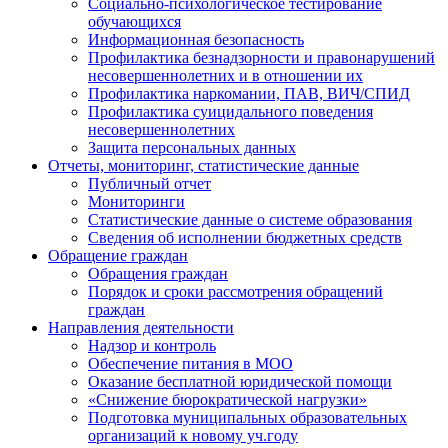
Социально-психологическое тестирование
обучающихся
Информационная безопасность
Профилактика безнадзорности и правонарушений
несовершеннолетних и в отношении их
Профилактика наркомании, ПАВ, ВИЧ/СПИД
Профилактика суицидального поведения
несовершеннолетних
Защита персональных данных
Отчеты, мониторинг, статистические данные
Публичный отчет
Мониторинги
Статистические данные о системе образования
Сведения об исполнении бюджетных средств
Обращение граждан
Обращения граждан
Порядок и сроки рассмотрения обращений
граждан
Направления деятельности
Надзор и контроль
Обеспечение питания в МОО
Оказание бесплатной юридической помощи
«Снижение бюрократической нагрузки»
Подготовка муниципальных образовательных
организаций к новому уч.году