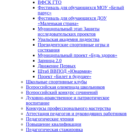
ВФСК ГТО
Фестиваль для обучающихся МОУ «Белый
парус»
Фестиваль для обучающихся ДОУ
«Маленькая страна»
Муниципальный этап Защиты
исследовательских проектов
Уральская академия лидерства
Президентские спортивные игры и
состязания
Муниципальный проект «Будь здоров»
Зарница 2.0
Движение Первых
Штаб ВВПОД «Юнармия»
Проект «Билет в будущее»
Школьные спортивные клубы
Всероссийская олимпиада школьников
Всероссийский конкурс сочинений
Духовно-нравственное и патриотическое
воспитание
Конкурсы профессионального мастерства
Аттестация педагогов и руководящих работников
Педагогические чтения
Повышение квалификации
Педагогическая стажировка