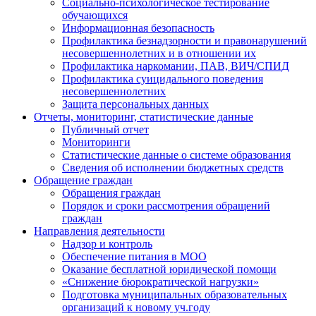
Социально-психологическое тестирование
обучающихся
Информационная безопасность
Профилактика безнадзорности и правонарушений
несовершеннолетних и в отношении их
Профилактика наркомании, ПАВ, ВИЧ/СПИД
Профилактика суицидального поведения
несовершеннолетних
Защита персональных данных
Отчеты, мониторинг, статистические данные
Публичный отчет
Мониторинги
Статистические данные о системе образования
Сведения об исполнении бюджетных средств
Обращение граждан
Обращения граждан
Порядок и сроки рассмотрения обращений
граждан
Направления деятельности
Надзор и контроль
Обеспечение питания в МОО
Оказание бесплатной юридической помощи
«Снижение бюрократической нагрузки»
Подготовка муниципальных образовательных
организаций к новому уч.году