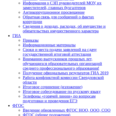
Информация о СЗП руководителей МОУ, их
заместителей, главных бухгалтеров
Антикоррупционное просвещение
Обратная связь для сообщений о фактах
коррупции
Сведения о доходах, расходах, об имуществе и
обязательствах имущественного характера
ГИА
Приказы
Информационные материалы
Сроки и места подачи заявлений на сдачу
государственной итоговой аттестации
Вниманию выпускников прошлых лет,
обучающихся образовательных организаций
среднего профессионального образования!
Получение официальных результатов ГИА 2019
Работа конфликтной комиссии Свердловской
области
Итоговое сочинение (изложение)
Итоговое собеседование по русскому языку
Телефоны «горячей линии» по вопросам
подготовки и проведения ЕГЭ
ФГОС
Введение обновленных ФГОС НОО, ООО, СОО
ФГОС (общие положения)