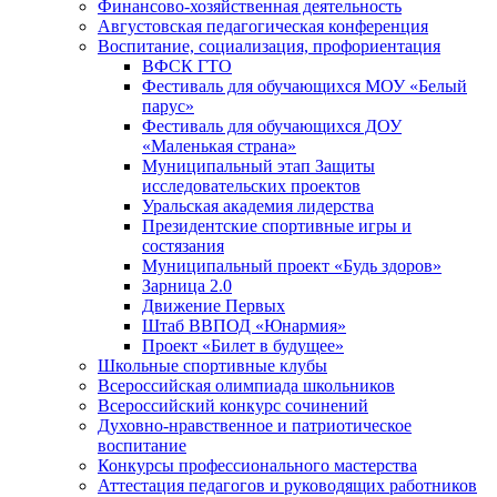
Финансово-хозяйственная деятельность
Августовская педагогическая конференция
Воспитание, социализация, профориентация
ВФСК ГТО
Фестиваль для обучающихся МОУ «Белый
парус»
Фестиваль для обучающихся ДОУ
«Маленькая страна»
Муниципальный этап Защиты
исследовательских проектов
Уральская академия лидерства
Президентские спортивные игры и
состязания
Муниципальный проект «Будь здоров»
Зарница 2.0
Движение Первых
Штаб ВВПОД «Юнармия»
Проект «Билет в будущее»
Школьные спортивные клубы
Всероссийская олимпиада школьников
Всероссийский конкурс сочинений
Духовно-нравственное и патриотическое
воспитание
Конкурсы профессионального мастерства
Аттестация педагогов и руководящих работников