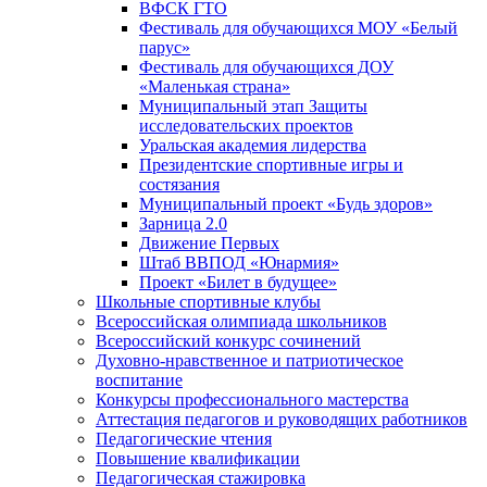
ВФСК ГТО
Фестиваль для обучающихся МОУ «Белый
парус»
Фестиваль для обучающихся ДОУ
«Маленькая страна»
Муниципальный этап Защиты
исследовательских проектов
Уральская академия лидерства
Президентские спортивные игры и
состязания
Муниципальный проект «Будь здоров»
Зарница 2.0
Движение Первых
Штаб ВВПОД «Юнармия»
Проект «Билет в будущее»
Школьные спортивные клубы
Всероссийская олимпиада школьников
Всероссийский конкурс сочинений
Духовно-нравственное и патриотическое
воспитание
Конкурсы профессионального мастерства
Аттестация педагогов и руководящих работников
Педагогические чтения
Повышение квалификации
Педагогическая стажировка