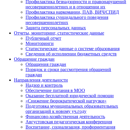
Профилактика безнадзорности и правонарушений
несовершеннолетних и в отношении их
Профилактика наркомании, ПАВ, ВИЧ/СПИД
Профилактика суицидального поведения
несовершеннолетних
Защита персональных данных
Отчеты, мониторинг, статистические данные
Публичный отчет
Мониторинги
Статистические данные о системе образования
Сведения об исполнении бюджетных средств
Обращение граждан
Обращения граждан
Порядок и сроки рассмотрения обращений
граждан
Направления деятельности
Надзор и контроль
Обеспечение питания в МОО
Оказание бесплатной юридической помощи
«Снижение бюрократической нагрузки»
Подготовка муниципальных образовательных
организаций к новому уч.году
Финансово-хозяйственная деятельность
Августовская педагогическая конференция
Воспитание, социализация, профориентация