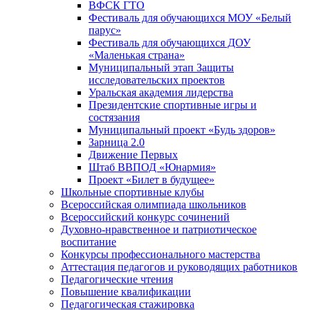
ВФСК ГТО
Фестиваль для обучающихся МОУ «Белый
парус»
Фестиваль для обучающихся ДОУ
«Маленькая страна»
Муниципальный этап Защиты
исследовательских проектов
Уральская академия лидерства
Президентские спортивные игры и
состязания
Муниципальный проект «Будь здоров»
Зарница 2.0
Движение Первых
Штаб ВВПОД «Юнармия»
Проект «Билет в будущее»
Школьные спортивные клубы
Всероссийская олимпиада школьников
Всероссийский конкурс сочинений
Духовно-нравственное и патриотическое
воспитание
Конкурсы профессионального мастерства
Аттестация педагогов и руководящих работников
Педагогические чтения
Повышение квалификации
Педагогическая стажировка