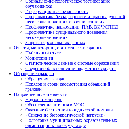
Социально-психологическое тестирование
обучающихся
Информационная безопасность
Профилактика безнадзорности и правонарушений
несовершеннолетних и в отношении их
Профилактика наркомании, ПАВ, ВИЧ/СПИД
Профилактика суицидального поведения
несовершеннолетних
Защита персональных данных
Отчеты, мониторинг, статистические данные
Публичный отчет
Мониторинги
Статистические данные о системе образования
Сведения об исполнении бюджетных средств
Обращение граждан
Обращения граждан
Порядок и сроки рассмотрения обращений
граждан
Направления деятельности
Надзор и контроль
Обеспечение питания в МОО
Оказание бесплатной юридической помощи
«Снижение бюрократической нагрузки»
Подготовка муниципальных образовательных
организаций к новому уч.году