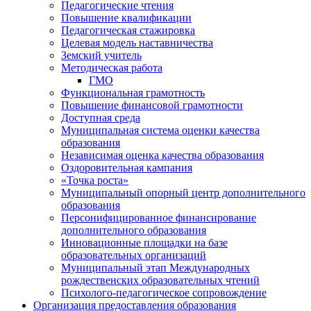
Педагогические чтения
Повышение квалификации
Педагогическая стажировка
Целевая модель наставничества
Земский учитель
Методическая работа
ГМО
Функциональная грамотность
Повышение финансовой грамотности
Доступная среда
Муниципальная система оценки качества
образования
Независимая оценка качества образования
Оздоровительная кампания
«Точка роста»
Муниципальный опорный центр дополнительного
образования
Персонифицированное финансирование
дополнительного образования
Инновационные площадки на базе
образовательных организаций
Муниципальный этап Международных
рождественских образовательных чтений
Психолого-педагогическое сопровождение
Организация предоставления образования