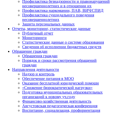
Профилактика безнадзорности и правонарушений
несовершеннолетних и в отношении их
Профилактика наркомании, ПАВ, ВИЧ/СПИД
Профилактика суицидального поведения
несовершеннолетних
Защита персональных данных
Отчеты, мониторинг, статистические данные
Публичный отчет
Мониторинги
Статистические данные о системе образования
Сведения об исполнении бюджетных средств
Обращение граждан
Обращения граждан
Порядок и сроки рассмотрения обращений
граждан
Направления деятельности
Надзор и контроль
Обеспечение питания в МОО
Оказание бесплатной юридической помощи
«Снижение бюрократической нагрузки»
Подготовка муниципальных образовательных
организаций к новому уч.году
Финансово-хозяйственная деятельность
Августовская педагогическая конференция
Воспитание, социализация, профориентация