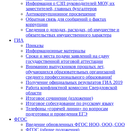
Информация о СЗП руководителей МОУ, их
заместителей, главных бухгалтеров
Антикоррупционное просвещение
Обратная связь для сообщений о фактах
коррупции
Сведения о доходах, расходах, об имуществе и
обязательствах имущественного характера
ГИА
Приказы
Информационные материалы
Сроки и места подачи заявлений на сдачу
государственной итоговой аттестации
Вниманию выпускников прошлых лет,
обучающихся образовательных организаций
среднего профессионального образования!
Получение официальных результатов ГИА 2019
Работа конфликтной комиссии Свердловской
области
Итоговое сочинение (изложение)
Итоговое собеседование по русскому языку
Телефоны «горячей линии» по вопросам
подготовки и проведения ЕГЭ
ФГОС
Введение обновленных ФГОС НОО, ООО, СОО
ФГОС (общие положения)