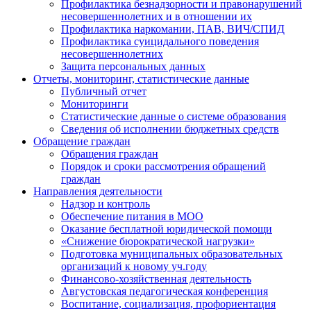
Профилактика безнадзорности и правонарушений
несовершеннолетних и в отношении их
Профилактика наркомании, ПАВ, ВИЧ/СПИД
Профилактика суицидального поведения
несовершеннолетних
Защита персональных данных
Отчеты, мониторинг, статистические данные
Публичный отчет
Мониторинги
Статистические данные о системе образования
Сведения об исполнении бюджетных средств
Обращение граждан
Обращения граждан
Порядок и сроки рассмотрения обращений
граждан
Направления деятельности
Надзор и контроль
Обеспечение питания в МОО
Оказание бесплатной юридической помощи
«Снижение бюрократической нагрузки»
Подготовка муниципальных образовательных
организаций к новому уч.году
Финансово-хозяйственная деятельность
Августовская педагогическая конференция
Воспитание, социализация, профориентация