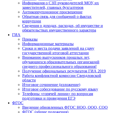
Информация о СЗП руководителей МОУ, их
заместителей, главных бухгалтеров
Антикоррупционное просвещение
Обратная связь для сообщений о фактах
коррупции
Сведения о доходах, расходах, об имуществе и
обязательствах имущественного характера
ГИА
Приказы
Информационные материалы
Сроки и места подачи заявлений на сдачу
государственной итоговой аттестации
Вниманию выпускников прошлых лет,
обучающихся образовательных организаций
среднего профессионального образования!
Получение официальных результатов ГИА 2019
Работа конфликтной комиссии Свердловской
области
Итоговое сочинение (изложение)
Итоговое собеседование по русскому языку
Телефоны «горячей линии» по вопросам
подготовки и проведения ЕГЭ
ФГОС
Введение обновленных ФГОС НОО, ООО, СОО
ФГОС (общие положения)