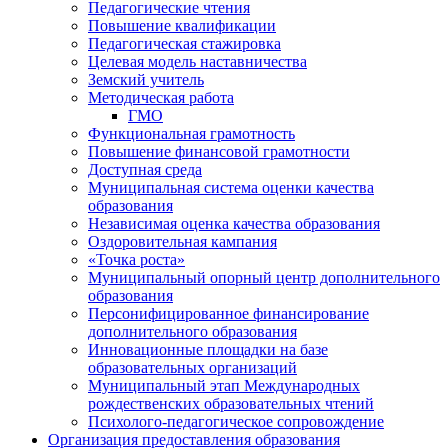
Педагогические чтения
Повышение квалификации
Педагогическая стажировка
Целевая модель наставничества
Земский учитель
Методическая работа
ГМО
Функциональная грамотность
Повышение финансовой грамотности
Доступная среда
Муниципальная система оценки качества
образования
Независимая оценка качества образования
Оздоровительная кампания
«Точка роста»
Муниципальный опорный центр дополнительного
образования
Персонифицированное финансирование
дополнительного образования
Инновационные площадки на базе
образовательных организаций
Муниципальный этап Международных
рождественских образовательных чтений
Психолого-педагогическое сопровождение
Организация предоставления образования