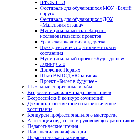
ВФСК ГТО
Фестиваль для обучающихся МОУ «Белый
парус»
Фестиваль для обучающихся ДОУ
«Маленькая страна»
Муниципальный этап Защиты
исследовательских проектов
Уральская академия лидерства
Президентские спортивные игры и
состязания
Муниципальный проект «Будь здоров»
Зарница 2.0
Движение Первых
Штаб ВВПОД «Юнармия»
Проект «Билет в будущее»
Школьные спортивные клубы
Всероссийская олимпиада школьников
Всероссийский конкурс сочинений
Духовно-нравственное и патриотическое
воспитание
Конкурсы профессионального мастерства
Аттестация педагогов и руководящих работников
Педагогические чтения
Повышение квалификации
Педагогическая стажировка