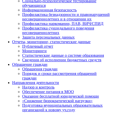
Социально-психологическое тестирование
обучающихся
Информационная безопасность
Профилактика безнадзорности и правонарушений
несовершеннолетних и в отношении их
Профилактика наркомании, ПАВ, ВИЧ/СПИД
Профилактика суицидального поведения
несовершеннолетних
Защита персональных данных
Отчеты, мониторинг, статистические данные
Публичный отчет
Мониторинги
Статистические данные о системе образования
Сведения об исполнении бюджетных средств
Обращение граждан
Обращения граждан
Порядок и сроки рассмотрения обращений
граждан
Направления деятельности
Надзор и контроль
Обеспечение питания в МОО
Оказание бесплатной юридической помощи
«Снижение бюрократической нагрузки»
Подготовка муниципальных образовательных
организаций к новому уч.году