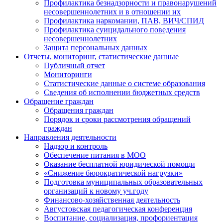
Профилактика безнадзорности и правонарушений
несовершеннолетних и в отношении их
Профилактика наркомании, ПАВ, ВИЧ/СПИД
Профилактика суицидального поведения
несовершеннолетних
Защита персональных данных
Отчеты, мониторинг, статистические данные
Публичный отчет
Мониторинги
Статистические данные о системе образования
Сведения об исполнении бюджетных средств
Обращение граждан
Обращения граждан
Порядок и сроки рассмотрения обращений
граждан
Направления деятельности
Надзор и контроль
Обеспечение питания в МОО
Оказание бесплатной юридической помощи
«Снижение бюрократической нагрузки»
Подготовка муниципальных образовательных
организаций к новому уч.году
Финансово-хозяйственная деятельность
Августовская педагогическая конференция
Воспитание, социализация, профориентация