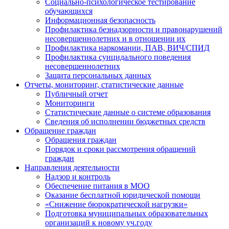
Социально-психологическое тестирование
обучающихся
Информационная безопасность
Профилактика безнадзорности и правонарушений
несовершеннолетних и в отношении их
Профилактика наркомании, ПАВ, ВИЧ/СПИД
Профилактика суицидального поведения
несовершеннолетних
Защита персональных данных
Отчеты, мониторинг, статистические данные
Публичный отчет
Мониторинги
Статистические данные о системе образования
Сведения об исполнении бюджетных средств
Обращение граждан
Обращения граждан
Порядок и сроки рассмотрения обращений
граждан
Направления деятельности
Надзор и контроль
Обеспечение питания в МОО
Оказание бесплатной юридической помощи
«Снижение бюрократической нагрузки»
Подготовка муниципальных образовательных
организаций к новому уч.году