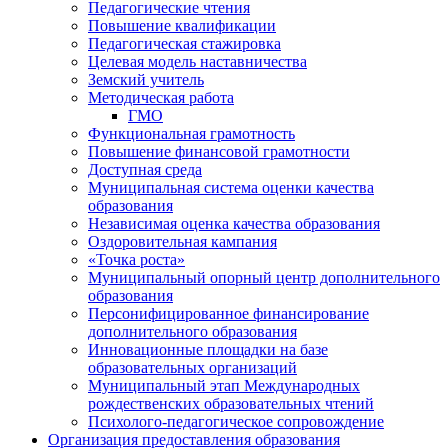
Педагогические чтения
Повышение квалификации
Педагогическая стажировка
Целевая модель наставничества
Земский учитель
Методическая работа
ГМО
Функциональная грамотность
Повышение финансовой грамотности
Доступная среда
Муниципальная система оценки качества
образования
Независимая оценка качества образования
Оздоровительная кампания
«Точка роста»
Муниципальный опорный центр дополнительного
образования
Персонифицированное финансирование
дополнительного образования
Инновационные площадки на базе
образовательных организаций
Муниципальный этап Международных
рождественских образовательных чтений
Психолого-педагогическое сопровождение
Организация предоставления образования