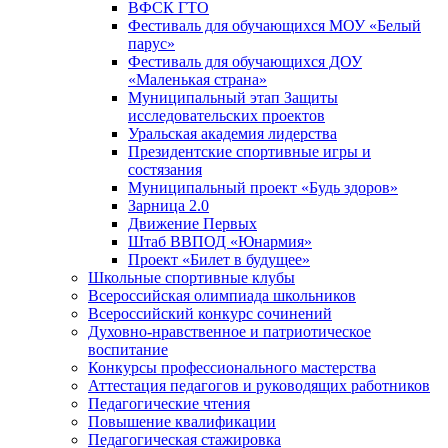
ВФСК ГТО
Фестиваль для обучающихся МОУ «Белый
парус»
Фестиваль для обучающихся ДОУ
«Маленькая страна»
Муниципальный этап Защиты
исследовательских проектов
Уральская академия лидерства
Президентские спортивные игры и
состязания
Муниципальный проект «Будь здоров»
Зарница 2.0
Движение Первых
Штаб ВВПОД «Юнармия»
Проект «Билет в будущее»
Школьные спортивные клубы
Всероссийская олимпиада школьников
Всероссийский конкурс сочинений
Духовно-нравственное и патриотическое
воспитание
Конкурсы профессионального мастерства
Аттестация педагогов и руководящих работников
Педагогические чтения
Повышение квалификации
Педагогическая стажировка