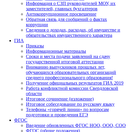
Информация о СЗП руководителей МОУ, их
заместителей, главных бухгалтеров
Антикоррупционное просвещение
Обратная связь для сообщений о фактах
коррупции
Сведения о доходах, расходах, об имуществе и
обязательствах имущественного характера
ГИА
Приказы
Информационные материалы
Сроки и места подачи заявлений на сдачу
государственной итоговой аттестации
Вниманию выпускников прошлых лет,
обучающихся образовательных организаций
среднего профессионального образования!
Получение официальных результатов ГИА 2019
Работа конфликтной комиссии Свердловской
области
Итоговое сочинение (изложение)
Итоговое собеседование по русскому языку
Телефоны «горячей линии» по вопросам
подготовки и проведения ЕГЭ
ФГОС
Введение обновленных ФГОС НОО, ООО, СОО
ФГОС (общие положения)