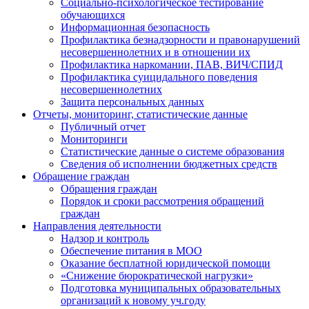
Социально-психологическое тестирование
обучающихся
Информационная безопасность
Профилактика безнадзорности и правонарушений
несовершеннолетних и в отношении их
Профилактика наркомании, ПАВ, ВИЧ/СПИД
Профилактика суицидального поведения
несовершеннолетних
Защита персональных данных
Отчеты, мониторинг, статистические данные
Публичный отчет
Мониторинги
Статистические данные о системе образования
Сведения об исполнении бюджетных средств
Обращение граждан
Обращения граждан
Порядок и сроки рассмотрения обращений
граждан
Направления деятельности
Надзор и контроль
Обеспечение питания в МОО
Оказание бесплатной юридической помощи
«Снижение бюрократической нагрузки»
Подготовка муниципальных образовательных
организаций к новому уч.году