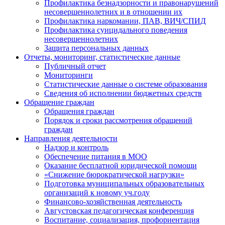
Профилактика безнадзорности и правонарушений
несовершеннолетних и в отношении их
Профилактика наркомании, ПАВ, ВИЧ/СПИД
Профилактика суицидального поведения
несовершеннолетних
Защита персональных данных
Отчеты, мониторинг, статистические данные
Публичный отчет
Мониторинги
Статистические данные о системе образования
Сведения об исполнении бюджетных средств
Обращение граждан
Обращения граждан
Порядок и сроки рассмотрения обращений
граждан
Направления деятельности
Надзор и контроль
Обеспечение питания в МОО
Оказание бесплатной юридической помощи
«Снижение бюрократической нагрузки»
Подготовка муниципальных образовательных
организаций к новому уч.году
Финансово-хозяйственная деятельность
Августовская педагогическая конференция
Воспитание, социализация, профориентация