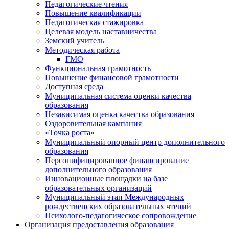
Педагогические чтения
Повышение квалификации
Педагогическая стажировка
Целевая модель наставничества
Земский учитель
Методическая работа
ГМО
Функциональная грамотность
Повышение финансовой грамотности
Доступная среда
Муниципальная система оценки качества
образования
Независимая оценка качества образования
Оздоровительная кампания
«Точка роста»
Муниципальный опорный центр дополнительного
образования
Персонифицированное финансирование
дополнительного образования
Инновационные площадки на базе
образовательных организаций
Муниципальный этап Международных
рождественских образовательных чтений
Психолого-педагогическое сопровождение
Организация предоставления образования