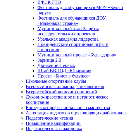
ВФСК ГТО
Фестиваль для обучающихся МОУ «Белый
парус»
Фестиваль для обучающихся ДОУ
«Маленькая страна»
Муниципальный этап Защиты
исследовательских проектов
Уральская академия лидерства
Президентские спортивные игры и
состязания
Муниципальный проект «Будь здоров»
Зарница 2.0
Движение Первых
Штаб ВВПОД «Юнармия»
Проект «Билет в будущее»
Школьные спортивные клубы
Всероссийская олимпиада школьников
Всероссийский конкурс сочинений
Духовно-нравственное и патриотическое
воспитание
Конкурсы профессионального мастерства
Аттестация педагогов и руководящих работников
Педагогические чтения
Повышение квалификации
Педагогическая стажировка