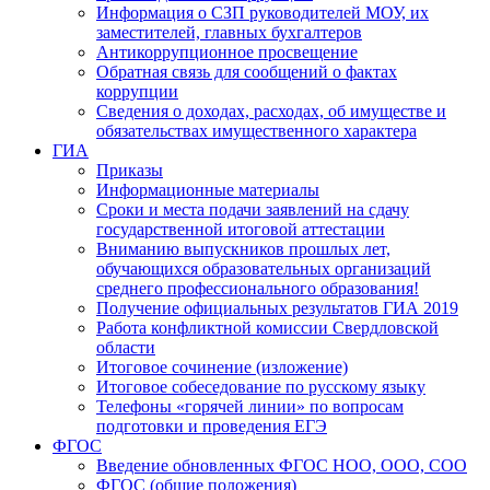
Информация о СЗП руководителей МОУ, их
заместителей, главных бухгалтеров
Антикоррупционное просвещение
Обратная связь для сообщений о фактах
коррупции
Сведения о доходах, расходах, об имуществе и
обязательствах имущественного характера
ГИА
Приказы
Информационные материалы
Сроки и места подачи заявлений на сдачу
государственной итоговой аттестации
Вниманию выпускников прошлых лет,
обучающихся образовательных организаций
среднего профессионального образования!
Получение официальных результатов ГИА 2019
Работа конфликтной комиссии Свердловской
области
Итоговое сочинение (изложение)
Итоговое собеседование по русскому языку
Телефоны «горячей линии» по вопросам
подготовки и проведения ЕГЭ
ФГОС
Введение обновленных ФГОС НОО, ООО, СОО
ФГОС (общие положения)