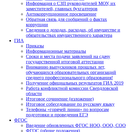
Информация о СЗП руководителей МОУ, их
заместителей, главных бухгалтеров
Антикоррупционное просвещение
Обратная связь для сообщений о фактах
коррупции
Сведения о доходах, расходах, об имуществе и
обязательствах имущественного характера
ГИА
Приказы
Информационные материалы
Сроки и места подачи заявлений на сдачу
государственной итоговой аттестации
Вниманию выпускников прошлых лет,
обучающихся образовательных организаций
среднего профессионального образования!
Получение официальных результатов ГИА 2019
Работа конфликтной комиссии Свердловской
области
Итоговое сочинение (изложение)
Итоговое собеседование по русскому языку
Телефоны «горячей линии» по вопросам
подготовки и проведения ЕГЭ
ФГОС
Введение обновленных ФГОС НОО, ООО, СОО
ФГОС (общие положения)