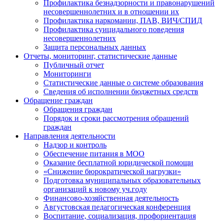
Профилактика безнадзорности и правонарушений
несовершеннолетних и в отношении их
Профилактика наркомании, ПАВ, ВИЧ/СПИД
Профилактика суицидального поведения
несовершеннолетних
Защита персональных данных
Отчеты, мониторинг, статистические данные
Публичный отчет
Мониторинги
Статистические данные о системе образования
Сведения об исполнении бюджетных средств
Обращение граждан
Обращения граждан
Порядок и сроки рассмотрения обращений
граждан
Направления деятельности
Надзор и контроль
Обеспечение питания в МОО
Оказание бесплатной юридической помощи
«Снижение бюрократической нагрузки»
Подготовка муниципальных образовательных
организаций к новому уч.году
Финансово-хозяйственная деятельность
Августовская педагогическая конференция
Воспитание, социализация, профориентация