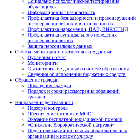
Социально-психологическое тестирование
обучающихся
Информационная безопасность
Профилактика безнадзорности и правонарушений
несовершеннолетних и в отношении их
Профилактика наркомании, ПАВ, ВИЧ/СПИД
Профилактика суицидального поведения
несовершеннолетних
Защита персональных данных
Отчеты, мониторинг, статистические данные
Публичный отчет
Мониторинги
Статистические данные о системе образования
Сведения об исполнении бюджетных средств
Обращение граждан
Обращения граждан
Порядок и сроки рассмотрения обращений
граждан
Направления деятельности
Надзор и контроль
Обеспечение питания в МОО
Оказание бесплатной юридической помощи
«Снижение бюрократической нагрузки»
Подготовка муниципальных образовательных
организаций к новому уч.году