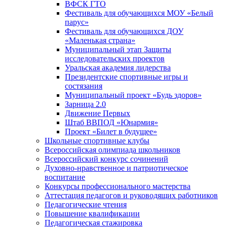
ВФСК ГТО
Фестиваль для обучающихся МОУ «Белый
парус»
Фестиваль для обучающихся ДОУ
«Маленькая страна»
Муниципальный этап Защиты
исследовательских проектов
Уральская академия лидерства
Президентские спортивные игры и
состязания
Муниципальный проект «Будь здоров»
Зарница 2.0
Движение Первых
Штаб ВВПОД «Юнармия»
Проект «Билет в будущее»
Школьные спортивные клубы
Всероссийская олимпиада школьников
Всероссийский конкурс сочинений
Духовно-нравственное и патриотическое
воспитание
Конкурсы профессионального мастерства
Аттестация педагогов и руководящих работников
Педагогические чтения
Повышение квалификации
Педагогическая стажировка