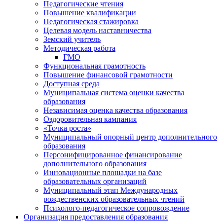
Педагогические чтения
Повышение квалификации
Педагогическая стажировка
Целевая модель наставничества
Земский учитель
Методическая работа
ГМО
Функциональная грамотность
Повышение финансовой грамотности
Доступная среда
Муниципальная система оценки качества
образования
Независимая оценка качества образования
Оздоровительная кампания
«Точка роста»
Муниципальный опорный центр дополнительного
образования
Персонифицированное финансирование
дополнительного образования
Инновационные площадки на базе
образовательных организаций
Муниципальный этап Международных
рождественских образовательных чтений
Психолого-педагогическое сопровождение
Организация предоставления образования