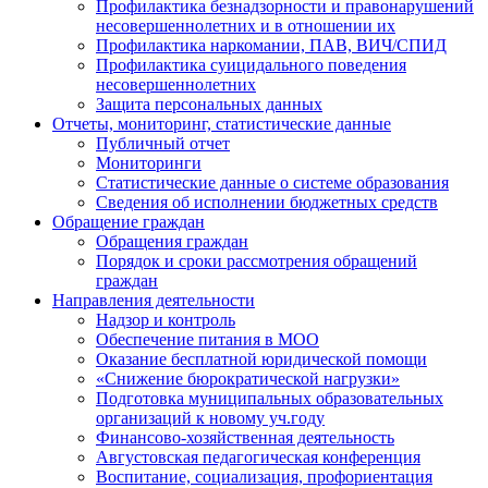
Профилактика безнадзорности и правонарушений
несовершеннолетних и в отношении их
Профилактика наркомании, ПАВ, ВИЧ/СПИД
Профилактика суицидального поведения
несовершеннолетних
Защита персональных данных
Отчеты, мониторинг, статистические данные
Публичный отчет
Мониторинги
Статистические данные о системе образования
Сведения об исполнении бюджетных средств
Обращение граждан
Обращения граждан
Порядок и сроки рассмотрения обращений
граждан
Направления деятельности
Надзор и контроль
Обеспечение питания в МОО
Оказание бесплатной юридической помощи
«Снижение бюрократической нагрузки»
Подготовка муниципальных образовательных
организаций к новому уч.году
Финансово-хозяйственная деятельность
Августовская педагогическая конференция
Воспитание, социализация, профориентация