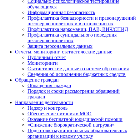
Социально-психологическое тестирование
обучающихся
Информационная безопасность
Профилактика безнадзорности и правонарушений
несовершеннолетних и в отношении их
Профилактика наркомании, ПАВ, ВИЧ/СПИД
Профилактика суицидального поведения
несовершеннолетних
Защита персональных данных
Отчеты, мониторинг, статистические данные
Публичный отчет
Мониторинги
Статистические данные о системе образования
Сведения об исполнении бюджетных средств
Обращение граждан
Обращения граждан
Порядок и сроки рассмотрения обращений
граждан
Направления деятельности
Надзор и контроль
Обеспечение питания в МОО
Оказание бесплатной юридической помощи
«Снижение бюрократической нагрузки»
Подготовка муниципальных образовательных
организаций к новому уч.году