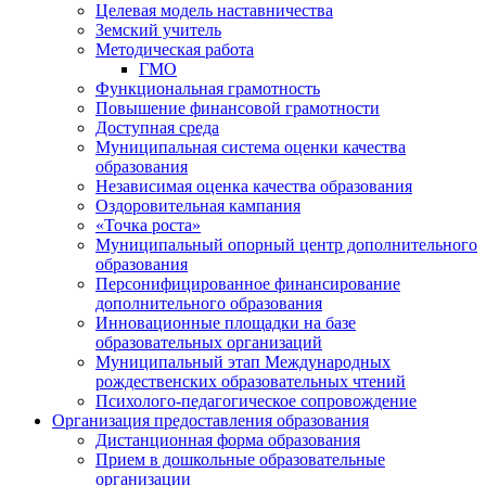
Целевая модель наставничества
Земский учитель
Методическая работа
ГМО
Функциональная грамотность
Повышение финансовой грамотности
Доступная среда
Муниципальная система оценки качества
образования
Независимая оценка качества образования
Оздоровительная кампания
«Точка роста»
Муниципальный опорный центр дополнительного
образования
Персонифицированное финансирование
дополнительного образования
Инновационные площадки на базе
образовательных организаций
Муниципальный этап Международных
рождественских образовательных чтений
Психолого-педагогическое сопровождение
Организация предоставления образования
Дистанционная форма образования
Прием в дошкольные образовательные
организации