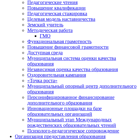
Педагогические чтения
Повышение квалификации
Педагогическая стажировка
Целевая модель наставничества
Земский учитель
Методическая работа
ГМО
Функциональная грамотность
Повышение финансовой грамотности
Доступная среда
Муниципальная система оценки качества
образования
Независимая оценка качества образования
Оздоровительная кампания
«Точка роста»
Муниципальный опорный центр дополнительного
образования
Персонифицированное финансирование
дополнительного образования
Инновационные площадки на базе
образовательных организаций
Муниципальный этап Международных
рождественских образовательных чтений
Психолого-педагогическое сопровождение
Организация предоставления образования