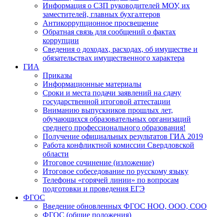
Информация о СЗП руководителей МОУ, их
заместителей, главных бухгалтеров
Антикоррупционное просвещение
Обратная связь для сообщений о фактах
коррупции
Сведения о доходах, расходах, об имуществе и
обязательствах имущественного характера
ГИА
Приказы
Информационные материалы
Сроки и места подачи заявлений на сдачу
государственной итоговой аттестации
Вниманию выпускников прошлых лет,
обучающихся образовательных организаций
среднего профессионального образования!
Получение официальных результатов ГИА 2019
Работа конфликтной комиссии Свердловской
области
Итоговое сочинение (изложение)
Итоговое собеседование по русскому языку
Телефоны «горячей линии» по вопросам
подготовки и проведения ЕГЭ
ФГОС
Введение обновленных ФГОС НОО, ООО, СОО
ФГОС (общие положения)