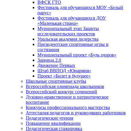
ВФСК ГТО
Фестиваль для обучающихся МОУ «Белый
парус»
Фестиваль для обучающихся ДОУ
«Маленькая страна»
Муниципальный этап Защиты
исследовательских проектов
Уральская академия лидерства
Президентские спортивные игры и
состязания
Муниципальный проект «Будь здоров»
Зарница 2.0
Движение Первых
Штаб ВВПОД «Юнармия»
Проект «Билет в будущее»
Школьные спортивные клубы
Всероссийская олимпиада школьников
Всероссийский конкурс сочинений
Духовно-нравственное и патриотическое
воспитание
Конкурсы профессионального мастерства
Аттестация педагогов и руководящих работников
Педагогические чтения
Повышение квалификации
Педагогическая стажировка