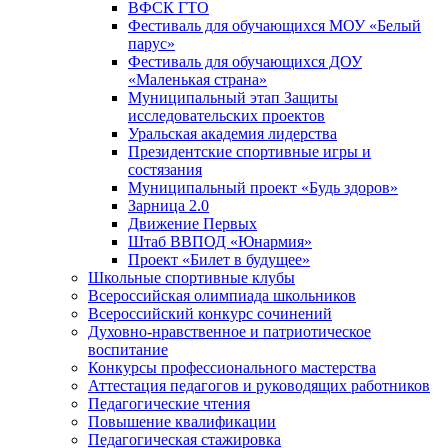
ВФСК ГТО
Фестиваль для обучающихся МОУ «Белый
парус»
Фестиваль для обучающихся ДОУ
«Маленькая страна»
Муниципальный этап Защиты
исследовательских проектов
Уральская академия лидерства
Президентские спортивные игры и
состязания
Муниципальный проект «Будь здоров»
Зарница 2.0
Движение Первых
Штаб ВВПОД «Юнармия»
Проект «Билет в будущее»
Школьные спортивные клубы
Всероссийская олимпиада школьников
Всероссийский конкурс сочинений
Духовно-нравственное и патриотическое
воспитание
Конкурсы профессионального мастерства
Аттестация педагогов и руководящих работников
Педагогические чтения
Повышение квалификации
Педагогическая стажировка