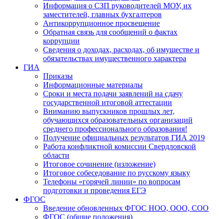
Информация о СЗП руководителей МОУ, их
заместителей, главных бухгалтеров
Антикоррупционное просвещение
Обратная связь для сообщений о фактах
коррупции
Сведения о доходах, расходах, об имуществе и
обязательствах имущественного характера
ГИА
Приказы
Информационные материалы
Сроки и места подачи заявлений на сдачу
государственной итоговой аттестации
Вниманию выпускников прошлых лет,
обучающихся образовательных организаций
среднего профессионального образования!
Получение официальных результатов ГИА 2019
Работа конфликтной комиссии Свердловской
области
Итоговое сочинение (изложение)
Итоговое собеседование по русскому языку
Телефоны «горячей линии» по вопросам
подготовки и проведения ЕГЭ
ФГОС
Введение обновленных ФГОС НОО, ООО, СОО
ФГОС (общие положения)