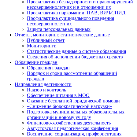
Профилактика безнадзорности и правонарушений
несовершеннолетних и в отношении их
Профилактика наркомании, ПАВ, ВИЧ/СПИД
Профилактика суицидального поведения
несовершеннолетних
Защита персональных данных
Отчеты, мониторинг, статистические данные
Публичный отчет
Мониторинги
Статистические данные о системе образования
Сведения об исполнении бюджетных средств
Обращение граждан
Обращения граждан
Порядок и сроки рассмотрения обращений
граждан
Направления деятельности
Надзор и контроль
Обеспечение питания в МОО
Оказание бесплатной юридической помощи
«Снижение бюрократической нагрузки»
Подготовка муниципальных образовательных
организаций к новому уч.году
Финансово-хозяйственная деятельность
Августовская педагогическая конференция
Воспитание, социализация, профориентация