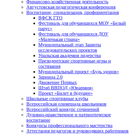
Финансово-хозяйственная деятельность
Августовская педагогическая конференция
Воспитание, социализация, профориентация
ВФСК ГТО
Фестиваль для обучающихся МОУ «Белый
парус»
Фестиваль для обучающихся ДОУ
«Маленькая страна»
Муниципальный этап Защиты
исследовательских проектов
Уральская академия лидерства
Президентские спортивные игры и
состязания
Муниципальный проект «Будь здоров»
Зарница 2.0
Движение Первых
Штаб ВВПОД «Юнармия»
Проект «Билет в будущее»
Школьные спортивные клубы
Всероссийская олимпиада школьников
Всероссийский конкурс сочинений
Духовно-нравственное и патриотическое
воспитание
Конкурсы профессионального мастерства
Аттестация педагогов и руководящих работников