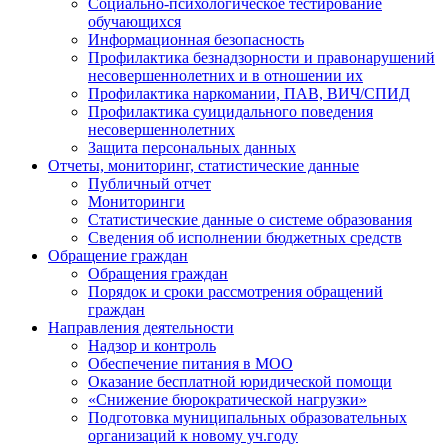
Социально-психологическое тестирование
обучающихся
Информационная безопасность
Профилактика безнадзорности и правонарушений
несовершеннолетних и в отношении их
Профилактика наркомании, ПАВ, ВИЧ/СПИД
Профилактика суицидального поведения
несовершеннолетних
Защита персональных данных
Отчеты, мониторинг, статистические данные
Публичный отчет
Мониторинги
Статистические данные о системе образования
Сведения об исполнении бюджетных средств
Обращение граждан
Обращения граждан
Порядок и сроки рассмотрения обращений
граждан
Направления деятельности
Надзор и контроль
Обеспечение питания в МОО
Оказание бесплатной юридической помощи
«Снижение бюрократической нагрузки»
Подготовка муниципальных образовательных
организаций к новому уч.году