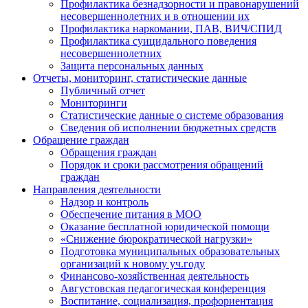
Профилактика безнадзорности и правонарушений
несовершеннолетних и в отношении их
Профилактика наркомании, ПАВ, ВИЧ/СПИД
Профилактика суицидального поведения
несовершеннолетних
Защита персональных данных
Отчеты, мониторинг, статистические данные
Публичный отчет
Мониторинги
Статистические данные о системе образования
Сведения об исполнении бюджетных средств
Обращение граждан
Обращения граждан
Порядок и сроки рассмотрения обращений
граждан
Направления деятельности
Надзор и контроль
Обеспечение питания в МОО
Оказание бесплатной юридической помощи
«Снижение бюрократической нагрузки»
Подготовка муниципальных образовательных
организаций к новому уч.году
Финансово-хозяйственная деятельность
Августовская педагогическая конференция
Воспитание, социализация, профориентация