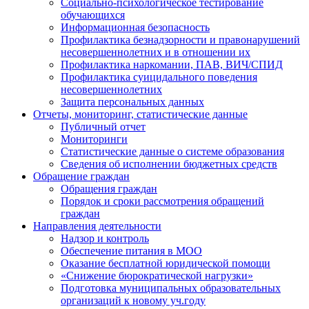
Социально-психологическое тестирование
обучающихся
Информационная безопасность
Профилактика безнадзорности и правонарушений
несовершеннолетних и в отношении их
Профилактика наркомании, ПАВ, ВИЧ/СПИД
Профилактика суицидального поведения
несовершеннолетних
Защита персональных данных
Отчеты, мониторинг, статистические данные
Публичный отчет
Мониторинги
Статистические данные о системе образования
Сведения об исполнении бюджетных средств
Обращение граждан
Обращения граждан
Порядок и сроки рассмотрения обращений
граждан
Направления деятельности
Надзор и контроль
Обеспечение питания в МОО
Оказание бесплатной юридической помощи
«Снижение бюрократической нагрузки»
Подготовка муниципальных образовательных
организаций к новому уч.году