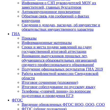
Информация о СЗП руководителей МОУ, их
заместителей, главных бухгалтеров
Антикоррупционное просвещение
Обратная связь для сообщений о фактах
коррупции
Сведения о доходах, расходах, об имуществе и
обязательствах имущественного характера
ГИА
Приказы
Информационные материалы
Сроки и места подачи заявлений на сдачу
государственной итоговой аттестации
Вниманию выпускников прошлых лет,
обучающихся образовательных организаций
среднего профессионального образования!
Получение официальных результатов ГИА 2019
Работа конфликтной комиссии Свердловской
области
Итоговое сочинение (изложение)
Итоговое собеседование по русскому языку
Телефоны «горячей линии» по вопросам
подготовки и проведения ЕГЭ
ФГОС
Введение обновленных ФГОС НОО, ООО, СОО
ФГОС (общие положения)