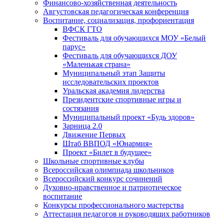
Финансово-хозяйственная деятельность
Августовская педагогическая конференция
Воспитание, социализация, профориентация
ВФСК ГТО
Фестиваль для обучающихся МОУ «Белый
парус»
Фестиваль для обучающихся ДОУ
«Маленькая страна»
Муниципальный этап Защиты
исследовательских проектов
Уральская академия лидерства
Президентские спортивные игры и
состязания
Муниципальный проект «Будь здоров»
Зарница 2.0
Движение Первых
Штаб ВВПОД «Юнармия»
Проект «Билет в будущее»
Школьные спортивные клубы
Всероссийская олимпиада школьников
Всероссийский конкурс сочинений
Духовно-нравственное и патриотическое
воспитание
Конкурсы профессионального мастерства
Аттестация педагогов и руководящих работников