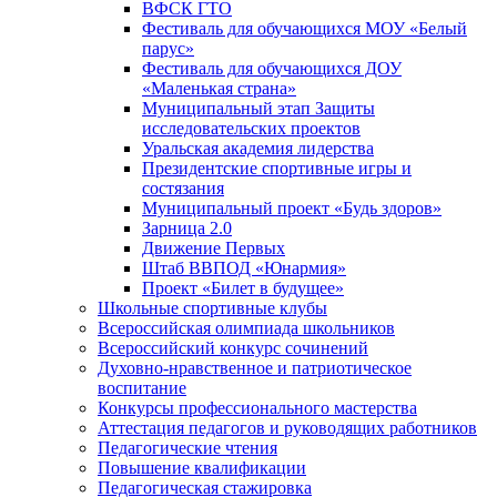
ВФСК ГТО
Фестиваль для обучающихся МОУ «Белый
парус»
Фестиваль для обучающихся ДОУ
«Маленькая страна»
Муниципальный этап Защиты
исследовательских проектов
Уральская академия лидерства
Президентские спортивные игры и
состязания
Муниципальный проект «Будь здоров»
Зарница 2.0
Движение Первых
Штаб ВВПОД «Юнармия»
Проект «Билет в будущее»
Школьные спортивные клубы
Всероссийская олимпиада школьников
Всероссийский конкурс сочинений
Духовно-нравственное и патриотическое
воспитание
Конкурсы профессионального мастерства
Аттестация педагогов и руководящих работников
Педагогические чтения
Повышение квалификации
Педагогическая стажировка