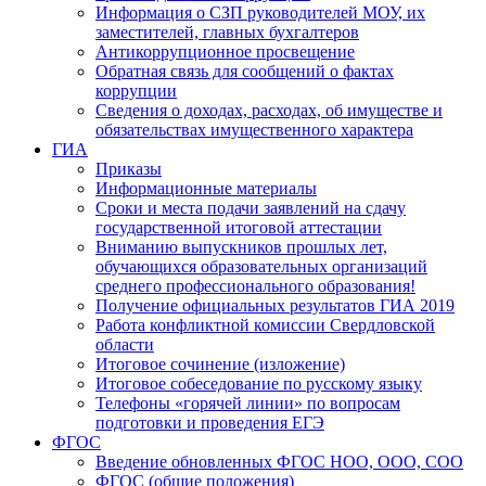
Информация о СЗП руководителей МОУ, их
заместителей, главных бухгалтеров
Антикоррупционное просвещение
Обратная связь для сообщений о фактах
коррупции
Сведения о доходах, расходах, об имуществе и
обязательствах имущественного характера
ГИА
Приказы
Информационные материалы
Сроки и места подачи заявлений на сдачу
государственной итоговой аттестации
Вниманию выпускников прошлых лет,
обучающихся образовательных организаций
среднего профессионального образования!
Получение официальных результатов ГИА 2019
Работа конфликтной комиссии Свердловской
области
Итоговое сочинение (изложение)
Итоговое собеседование по русскому языку
Телефоны «горячей линии» по вопросам
подготовки и проведения ЕГЭ
ФГОС
Введение обновленных ФГОС НОО, ООО, СОО
ФГОС (общие положения)