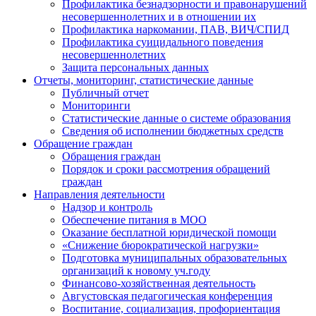
Профилактика безнадзорности и правонарушений
несовершеннолетних и в отношении их
Профилактика наркомании, ПАВ, ВИЧ/СПИД
Профилактика суицидального поведения
несовершеннолетних
Защита персональных данных
Отчеты, мониторинг, статистические данные
Публичный отчет
Мониторинги
Статистические данные о системе образования
Сведения об исполнении бюджетных средств
Обращение граждан
Обращения граждан
Порядок и сроки рассмотрения обращений
граждан
Направления деятельности
Надзор и контроль
Обеспечение питания в МОО
Оказание бесплатной юридической помощи
«Снижение бюрократической нагрузки»
Подготовка муниципальных образовательных
организаций к новому уч.году
Финансово-хозяйственная деятельность
Августовская педагогическая конференция
Воспитание, социализация, профориентация