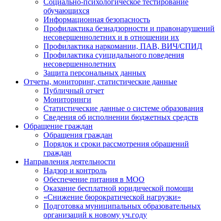
Социально-психологическое тестирование
обучающихся
Информационная безопасность
Профилактика безнадзорности и правонарушений
несовершеннолетних и в отношении их
Профилактика наркомании, ПАВ, ВИЧ/СПИД
Профилактика суицидального поведения
несовершеннолетних
Защита персональных данных
Отчеты, мониторинг, статистические данные
Публичный отчет
Мониторинги
Статистические данные о системе образования
Сведения об исполнении бюджетных средств
Обращение граждан
Обращения граждан
Порядок и сроки рассмотрения обращений
граждан
Направления деятельности
Надзор и контроль
Обеспечение питания в МОО
Оказание бесплатной юридической помощи
«Снижение бюрократической нагрузки»
Подготовка муниципальных образовательных
организаций к новому уч.году