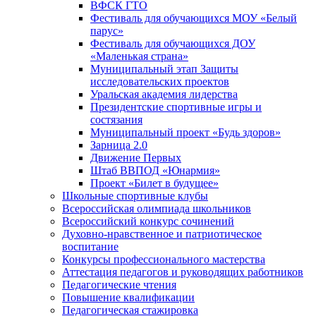
ВФСК ГТО
Фестиваль для обучающихся МОУ «Белый
парус»
Фестиваль для обучающихся ДОУ
«Маленькая страна»
Муниципальный этап Защиты
исследовательских проектов
Уральская академия лидерства
Президентские спортивные игры и
состязания
Муниципальный проект «Будь здоров»
Зарница 2.0
Движение Первых
Штаб ВВПОД «Юнармия»
Проект «Билет в будущее»
Школьные спортивные клубы
Всероссийская олимпиада школьников
Всероссийский конкурс сочинений
Духовно-нравственное и патриотическое
воспитание
Конкурсы профессионального мастерства
Аттестация педагогов и руководящих работников
Педагогические чтения
Повышение квалификации
Педагогическая стажировка