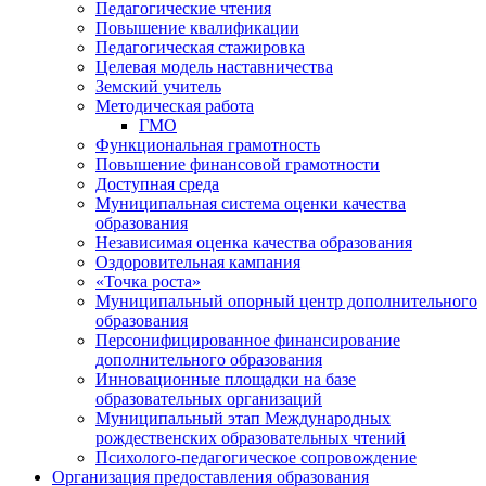
Педагогические чтения
Повышение квалификации
Педагогическая стажировка
Целевая модель наставничества
Земский учитель
Методическая работа
ГМО
Функциональная грамотность
Повышение финансовой грамотности
Доступная среда
Муниципальная система оценки качества
образования
Независимая оценка качества образования
Оздоровительная кампания
«Точка роста»
Муниципальный опорный центр дополнительного
образования
Персонифицированное финансирование
дополнительного образования
Инновационные площадки на базе
образовательных организаций
Муниципальный этап Международных
рождественских образовательных чтений
Психолого-педагогическое сопровождение
Организация предоставления образования