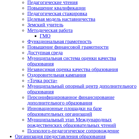
Педагогические чтения
Повышение квалификации
Педагогическая стажировка
Целевая модель наставничества
Земский учитель
Методическая работа
ГМО
Функциональная грамотность
Повышение финансовой грамотности
Доступная среда
Муниципальная система оценки качества
образования
Независимая оценка качества образования
Оздоровительная кампания
«Точка роста»
Муниципальный опорный центр дополнительного
образования
Персонифицированное финансирование
дополнительного образования
Инновационные площадки на базе
образовательных организаций
Муниципальный этап Международных
рождественских образовательных чтений
Психолого-педагогическое сопровождение
Организация предоставления образования