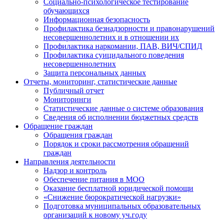
Социально-психологическое тестирование
обучающихся
Информационная безопасность
Профилактика безнадзорности и правонарушений
несовершеннолетних и в отношении их
Профилактика наркомании, ПАВ, ВИЧ/СПИД
Профилактика суицидального поведения
несовершеннолетних
Защита персональных данных
Отчеты, мониторинг, статистические данные
Публичный отчет
Мониторинги
Статистические данные о системе образования
Сведения об исполнении бюджетных средств
Обращение граждан
Обращения граждан
Порядок и сроки рассмотрения обращений
граждан
Направления деятельности
Надзор и контроль
Обеспечение питания в МОО
Оказание бесплатной юридической помощи
«Снижение бюрократической нагрузки»
Подготовка муниципальных образовательных
организаций к новому уч.году