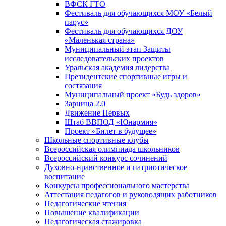
ВФСК ГТО
Фестиваль для обучающихся МОУ «Белый
парус»
Фестиваль для обучающихся ДОУ
«Маленькая страна»
Муниципальный этап Защиты
исследовательских проектов
Уральская академия лидерства
Президентские спортивные игры и
состязания
Муниципальный проект «Будь здоров»
Зарница 2.0
Движение Первых
Штаб ВВПОД «Юнармия»
Проект «Билет в будущее»
Школьные спортивные клубы
Всероссийская олимпиада школьников
Всероссийский конкурс сочинений
Духовно-нравственное и патриотическое
воспитание
Конкурсы профессионального мастерства
Аттестация педагогов и руководящих работников
Педагогические чтения
Повышение квалификации
Педагогическая стажировка