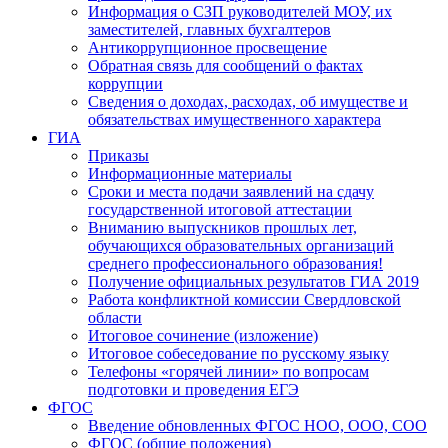
Информация о СЗП руководителей МОУ, их
заместителей, главных бухгалтеров
Антикоррупционное просвещение
Обратная связь для сообщений о фактах
коррупции
Сведения о доходах, расходах, об имуществе и
обязательствах имущественного характера
ГИА
Приказы
Информационные материалы
Сроки и места подачи заявлений на сдачу
государственной итоговой аттестации
Вниманию выпускников прошлых лет,
обучающихся образовательных организаций
среднего профессионального образования!
Получение официальных результатов ГИА 2019
Работа конфликтной комиссии Свердловской
области
Итоговое сочинение (изложение)
Итоговое собеседование по русскому языку
Телефоны «горячей линии» по вопросам
подготовки и проведения ЕГЭ
ФГОС
Введение обновленных ФГОС НОО, ООО, СОО
ФГОС (общие положения)