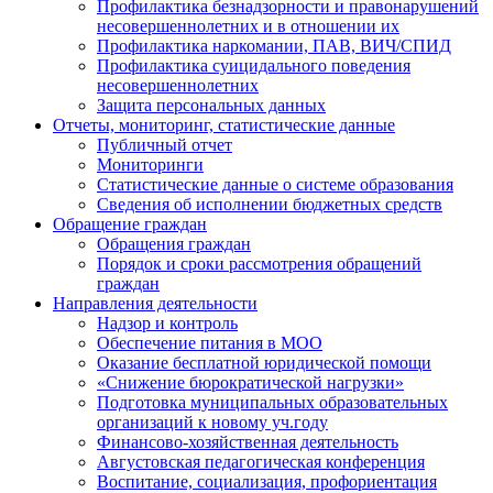
Профилактика безнадзорности и правонарушений
несовершеннолетних и в отношении их
Профилактика наркомании, ПАВ, ВИЧ/СПИД
Профилактика суицидального поведения
несовершеннолетних
Защита персональных данных
Отчеты, мониторинг, статистические данные
Публичный отчет
Мониторинги
Статистические данные о системе образования
Сведения об исполнении бюджетных средств
Обращение граждан
Обращения граждан
Порядок и сроки рассмотрения обращений
граждан
Направления деятельности
Надзор и контроль
Обеспечение питания в МОО
Оказание бесплатной юридической помощи
«Снижение бюрократической нагрузки»
Подготовка муниципальных образовательных
организаций к новому уч.году
Финансово-хозяйственная деятельность
Августовская педагогическая конференция
Воспитание, социализация, профориентация