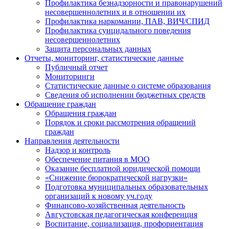
Профилактика безнадзорности и правонарушений
несовершеннолетних и в отношении их
Профилактика наркомании, ПАВ, ВИЧ/СПИД
Профилактика суицидального поведения
несовершеннолетних
Защита персональных данных
Отчеты, мониторинг, статистические данные
Публичный отчет
Мониторинги
Статистические данные о системе образования
Сведения об исполнении бюджетных средств
Обращение граждан
Обращения граждан
Порядок и сроки рассмотрения обращений
граждан
Направления деятельности
Надзор и контроль
Обеспечение питания в МОО
Оказание бесплатной юридической помощи
«Снижение бюрократической нагрузки»
Подготовка муниципальных образовательных
организаций к новому уч.году
Финансово-хозяйственная деятельность
Августовская педагогическая конференция
Воспитание, социализация, профориентация