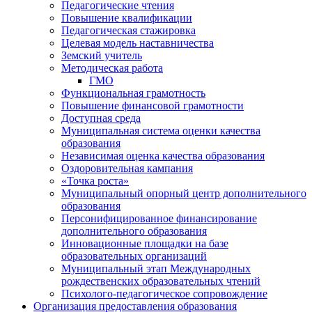
Педагогические чтения
Повышение квалификации
Педагогическая стажировка
Целевая модель наставничества
Земский учитель
Методическая работа
ГМО
Функциональная грамотность
Повышение финансовой грамотности
Доступная среда
Муниципальная система оценки качества
образования
Независимая оценка качества образования
Оздоровительная кампания
«Точка роста»
Муниципальный опорный центр дополнительного
образования
Персонифицированное финансирование
дополнительного образования
Инновационные площадки на базе
образовательных организаций
Муниципальный этап Международных
рождественских образовательных чтений
Психолого-педагогическое сопровождение
Организация предоставления образования