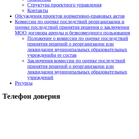
Структура проектного управления
Контакты
Обсуждения проектов нормативно-правовых актов
Комиссии по оценке последствий реорганизации и
оценке последствий принятия решения о заключении
МОО договора аренды и безвозмездного пользования
Положение о комиссии по оценке последствий
принятия решений о реорганизации или
ликвидации муниципальных образовательных
учрежденийи ее состав
Заключения комиссии по оценке последствий
принятия решений о реорганизации или
ликвидации муниципальных образовательных
учреждений
Ресурсы
Телефон доверия