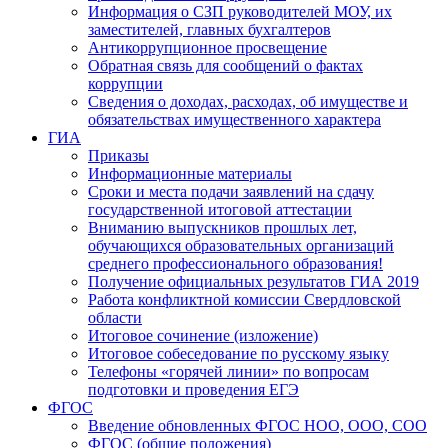
Информация о СЗП руководителей МОУ, их
заместителей, главных бухгалтеров
Антикоррупционное просвещение
Обратная связь для сообщений о фактах
коррупции
Сведения о доходах, расходах, об имуществе и
обязательствах имущественного характера
ГИА
Приказы
Информационные материалы
Сроки и места подачи заявлений на сдачу
государственной итоговой аттестации
Вниманию выпускников прошлых лет,
обучающихся образовательных организаций
среднего профессионального образования!
Получение официальных результатов ГИА 2019
Работа конфликтной комиссии Свердловской
области
Итоговое сочинение (изложение)
Итоговое собеседование по русскому языку
Телефоны «горячей линии» по вопросам
подготовки и проведения ЕГЭ
ФГОС
Введение обновленных ФГОС НОО, ООО, СОО
ФГОС (общие положения)