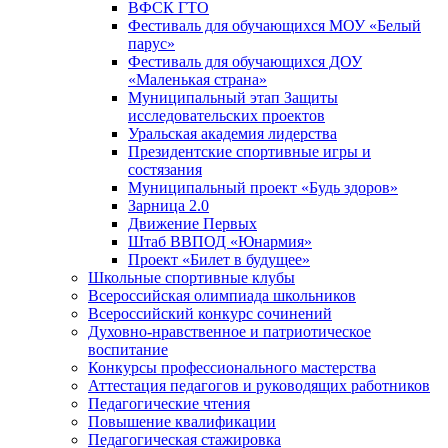
ВФСК ГТО
Фестиваль для обучающихся МОУ «Белый
парус»
Фестиваль для обучающихся ДОУ
«Маленькая страна»
Муниципальный этап Защиты
исследовательских проектов
Уральская академия лидерства
Президентские спортивные игры и
состязания
Муниципальный проект «Будь здоров»
Зарница 2.0
Движение Первых
Штаб ВВПОД «Юнармия»
Проект «Билет в будущее»
Школьные спортивные клубы
Всероссийская олимпиада школьников
Всероссийский конкурс сочинений
Духовно-нравственное и патриотическое
воспитание
Конкурсы профессионального мастерства
Аттестация педагогов и руководящих работников
Педагогические чтения
Повышение квалификации
Педагогическая стажировка