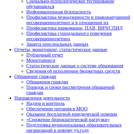
Социально-психологическое тестирование
обучающихся
Информационная безопасность
Профилактика безнадзорности и правонарушений
несовершеннолетних и в отношении их
Профилактика наркомании, ПАВ, ВИЧ/СПИД
Профилактика суицидального поведения
несовершеннолетних
Защита персональных данных
Отчеты, мониторинг, статистические данные
Публичный отчет
Мониторинги
Статистические данные о системе образования
Сведения об исполнении бюджетных средств
Обращение граждан
Обращения граждан
Порядок и сроки рассмотрения обращений
граждан
Направления деятельности
Надзор и контроль
Обеспечение питания в МОО
Оказание бесплатной юридической помощи
«Снижение бюрократической нагрузки»
Подготовка муниципальных образовательных
организаций к новому уч.году