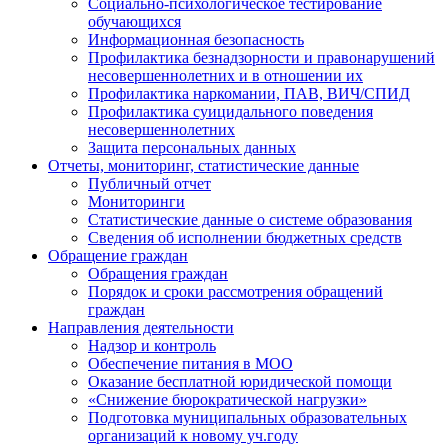
Социально-психологическое тестирование
обучающихся
Информационная безопасность
Профилактика безнадзорности и правонарушений
несовершеннолетних и в отношении их
Профилактика наркомании, ПАВ, ВИЧ/СПИД
Профилактика суицидального поведения
несовершеннолетних
Защита персональных данных
Отчеты, мониторинг, статистические данные
Публичный отчет
Мониторинги
Статистические данные о системе образования
Сведения об исполнении бюджетных средств
Обращение граждан
Обращения граждан
Порядок и сроки рассмотрения обращений
граждан
Направления деятельности
Надзор и контроль
Обеспечение питания в МОО
Оказание бесплатной юридической помощи
«Снижение бюрократической нагрузки»
Подготовка муниципальных образовательных
организаций к новому уч.году