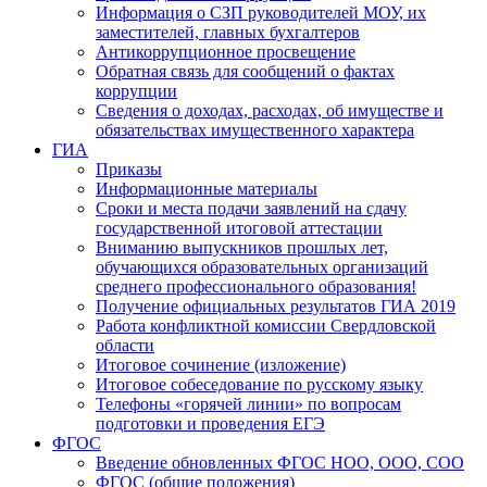
Информация о СЗП руководителей МОУ, их
заместителей, главных бухгалтеров
Антикоррупционное просвещение
Обратная связь для сообщений о фактах
коррупции
Сведения о доходах, расходах, об имуществе и
обязательствах имущественного характера
ГИА
Приказы
Информационные материалы
Сроки и места подачи заявлений на сдачу
государственной итоговой аттестации
Вниманию выпускников прошлых лет,
обучающихся образовательных организаций
среднего профессионального образования!
Получение официальных результатов ГИА 2019
Работа конфликтной комиссии Свердловской
области
Итоговое сочинение (изложение)
Итоговое собеседование по русскому языку
Телефоны «горячей линии» по вопросам
подготовки и проведения ЕГЭ
ФГОС
Введение обновленных ФГОС НОО, ООО, СОО
ФГОС (общие положения)