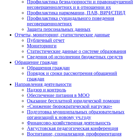
Профилактика безнадзорности и правонарушений
несовершеннолетних и в отношении их
Профилактика наркомании, ПАВ, ВИЧ/СПИД
Профилактика суицидального поведения
несовершеннолетних
Защита персональных данных
Отчеты, мониторинг, статистические данные
Публичный отчет
Мониторинги
Статистические данные о системе образования
Сведения об исполнении бюджетных средств
Обращение граждан
Обращения граждан
Порядок и сроки рассмотрения обращений
граждан
Направления деятельности
Надзор и контроль
Обеспечение питания в МОО
Оказание бесплатной юридической помощи
«Снижение бюрократической нагрузки»
Подготовка муниципальных образовательных
организаций к новому уч.году
Финансово-хозяйственная деятельность
Августовская педагогическая конференция
Воспитание, социализация, профориентация