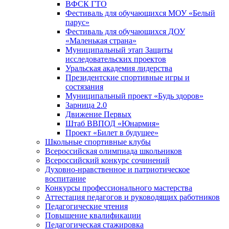
ВФСК ГТО
Фестиваль для обучающихся МОУ «Белый
парус»
Фестиваль для обучающихся ДОУ
«Маленькая страна»
Муниципальный этап Защиты
исследовательских проектов
Уральская академия лидерства
Президентские спортивные игры и
состязания
Муниципальный проект «Будь здоров»
Зарница 2.0
Движение Первых
Штаб ВВПОД «Юнармия»
Проект «Билет в будущее»
Школьные спортивные клубы
Всероссийская олимпиада школьников
Всероссийский конкурс сочинений
Духовно-нравственное и патриотическое
воспитание
Конкурсы профессионального мастерства
Аттестация педагогов и руководящих работников
Педагогические чтения
Повышение квалификации
Педагогическая стажировка