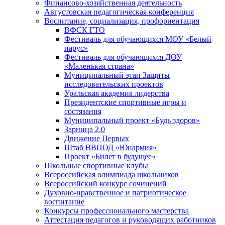
Финансово-хозяйственная деятельность
Августовская педагогическая конференция
Воспитание, социализация, профориентация
ВФСК ГТО
Фестиваль для обучающихся МОУ «Белый
парус»
Фестиваль для обучающихся ДОУ
«Маленькая страна»
Муниципальный этап Защиты
исследовательских проектов
Уральская академия лидерства
Президентские спортивные игры и
состязания
Муниципальный проект «Будь здоров»
Зарница 2.0
Движение Первых
Штаб ВВПОД «Юнармия»
Проект «Билет в будущее»
Школьные спортивные клубы
Всероссийская олимпиада школьников
Всероссийский конкурс сочинений
Духовно-нравственное и патриотическое
воспитание
Конкурсы профессионального мастерства
Аттестация педагогов и руководящих работников