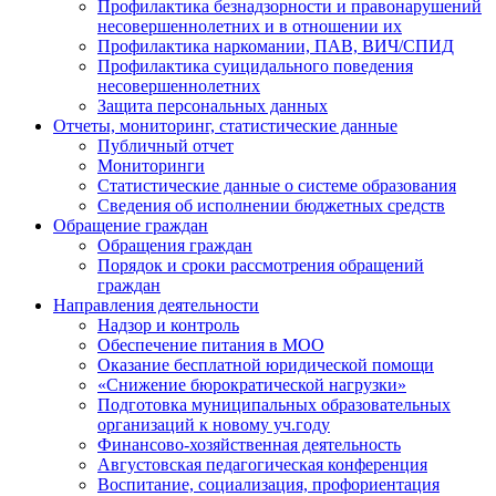
Профилактика безнадзорности и правонарушений
несовершеннолетних и в отношении их
Профилактика наркомании, ПАВ, ВИЧ/СПИД
Профилактика суицидального поведения
несовершеннолетних
Защита персональных данных
Отчеты, мониторинг, статистические данные
Публичный отчет
Мониторинги
Статистические данные о системе образования
Сведения об исполнении бюджетных средств
Обращение граждан
Обращения граждан
Порядок и сроки рассмотрения обращений
граждан
Направления деятельности
Надзор и контроль
Обеспечение питания в МОО
Оказание бесплатной юридической помощи
«Снижение бюрократической нагрузки»
Подготовка муниципальных образовательных
организаций к новому уч.году
Финансово-хозяйственная деятельность
Августовская педагогическая конференция
Воспитание, социализация, профориентация