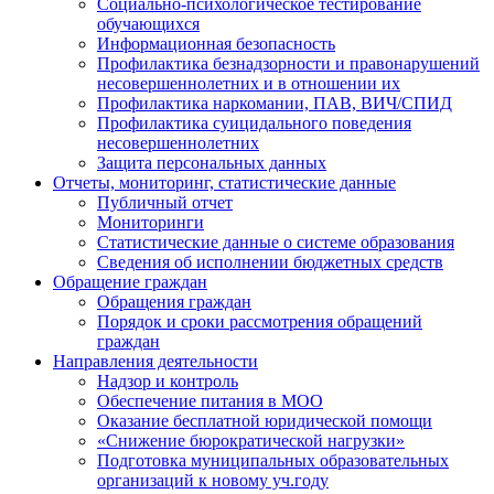
Социально-психологическое тестирование
обучающихся
Информационная безопасность
Профилактика безнадзорности и правонарушений
несовершеннолетних и в отношении их
Профилактика наркомании, ПАВ, ВИЧ/СПИД
Профилактика суицидального поведения
несовершеннолетних
Защита персональных данных
Отчеты, мониторинг, статистические данные
Публичный отчет
Мониторинги
Статистические данные о системе образования
Сведения об исполнении бюджетных средств
Обращение граждан
Обращения граждан
Порядок и сроки рассмотрения обращений
граждан
Направления деятельности
Надзор и контроль
Обеспечение питания в МОО
Оказание бесплатной юридической помощи
«Снижение бюрократической нагрузки»
Подготовка муниципальных образовательных
организаций к новому уч.году