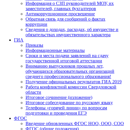
Информация о СЗП руководителей МОУ, их
заместителей, главных бухгалтеров
Антикоррупционное просвещение
Обратная связь для сообщений о фактах
коррупции
Сведения о доходах, расходах, об имуществе и
обязательствах имущественного характера
ГИА
Приказы
Информационные материалы
Сроки и места подачи заявлений на сдачу
государственной итоговой аттестации
Вниманию выпускников прошлых лет,
обучающихся образовательных организаций
среднего профессионального образования!
Получение официальных результатов ГИА 2019
Работа конфликтной комиссии Свердловской
области
Итоговое сочинение (изложение)
Итоговое собеседование по русскому языку
Телефоны «горячей линии» по вопросам
подготовки и проведения ЕГЭ
ФГОС
Введение обновленных ФГОС НОО, ООО, СОО
ФГОС (общие положения)