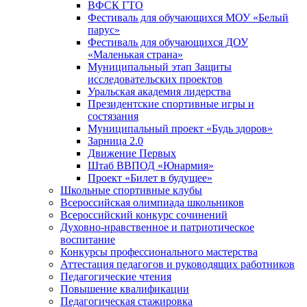
ВФСК ГТО
Фестиваль для обучающихся МОУ «Белый
парус»
Фестиваль для обучающихся ДОУ
«Маленькая страна»
Муниципальный этап Защиты
исследовательских проектов
Уральская академия лидерства
Президентские спортивные игры и
состязания
Муниципальный проект «Будь здоров»
Зарница 2.0
Движение Первых
Штаб ВВПОД «Юнармия»
Проект «Билет в будущее»
Школьные спортивные клубы
Всероссийская олимпиада школьников
Всероссийский конкурс сочинений
Духовно-нравственное и патриотическое
воспитание
Конкурсы профессионального мастерства
Аттестация педагогов и руководящих работников
Педагогические чтения
Повышение квалификации
Педагогическая стажировка