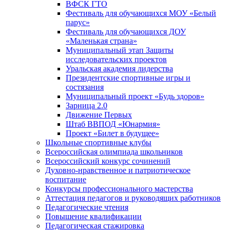
ВФСК ГТО
Фестиваль для обучающихся МОУ «Белый
парус»
Фестиваль для обучающихся ДОУ
«Маленькая страна»
Муниципальный этап Защиты
исследовательских проектов
Уральская академия лидерства
Президентские спортивные игры и
состязания
Муниципальный проект «Будь здоров»
Зарница 2.0
Движение Первых
Штаб ВВПОД «Юнармия»
Проект «Билет в будущее»
Школьные спортивные клубы
Всероссийская олимпиада школьников
Всероссийский конкурс сочинений
Духовно-нравственное и патриотическое
воспитание
Конкурсы профессионального мастерства
Аттестация педагогов и руководящих работников
Педагогические чтения
Повышение квалификации
Педагогическая стажировка