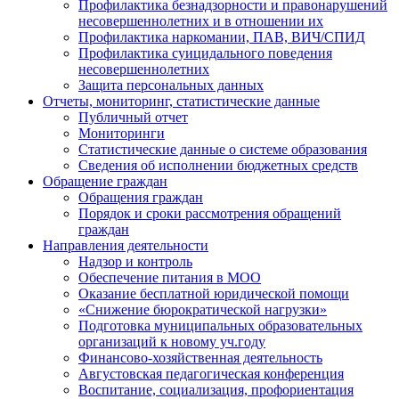
Профилактика безнадзорности и правонарушений
несовершеннолетних и в отношении их
Профилактика наркомании, ПАВ, ВИЧ/СПИД
Профилактика суицидального поведения
несовершеннолетних
Защита персональных данных
Отчеты, мониторинг, статистические данные
Публичный отчет
Мониторинги
Статистические данные о системе образования
Сведения об исполнении бюджетных средств
Обращение граждан
Обращения граждан
Порядок и сроки рассмотрения обращений
граждан
Направления деятельности
Надзор и контроль
Обеспечение питания в МОО
Оказание бесплатной юридической помощи
«Снижение бюрократической нагрузки»
Подготовка муниципальных образовательных
организаций к новому уч.году
Финансово-хозяйственная деятельность
Августовская педагогическая конференция
Воспитание, социализация, профориентация