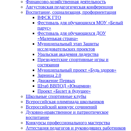
Финансово-хозяйственная деятельность
Августовская педагогическая конференция
Воспитание, социализация, профориентация
ВФСК ГТО
Фестиваль для обучающихся МОУ «Белый
парус»
Фестиваль для обучающихся ДОУ
«Маленькая страна»
Муниципальный этап Защиты
исследовательских проектов
Уральская академия лидерства
Президентские спортивные игры и
состязания
Муниципальный проект «Будь здоров»
Зарница 2.0
Движение Первых
Штаб ВВПОД «Юнармия»
Проект «Билет в будущее»
Школьные спортивные клубы
Всероссийская олимпиада школьников
Всероссийский конкурс сочинений
Духовно-нравственное и патриотическое
воспитание
Конкурсы профессионального мастерства
Аттестация педагогов и руководящих работников