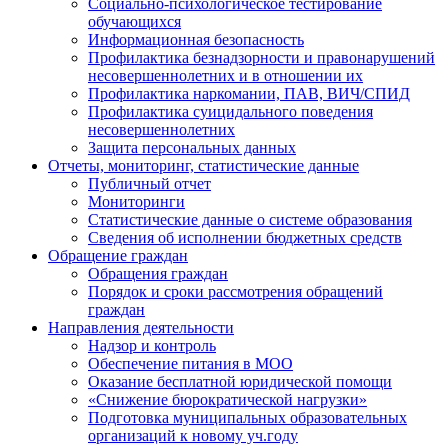
Социально-психологическое тестирование
обучающихся
Информационная безопасность
Профилактика безнадзорности и правонарушений
несовершеннолетних и в отношении их
Профилактика наркомании, ПАВ, ВИЧ/СПИД
Профилактика суицидального поведения
несовершеннолетних
Защита персональных данных
Отчеты, мониторинг, статистические данные
Публичный отчет
Мониторинги
Статистические данные о системе образования
Сведения об исполнении бюджетных средств
Обращение граждан
Обращения граждан
Порядок и сроки рассмотрения обращений
граждан
Направления деятельности
Надзор и контроль
Обеспечение питания в МОО
Оказание бесплатной юридической помощи
«Снижение бюрократической нагрузки»
Подготовка муниципальных образовательных
организаций к новому уч.году