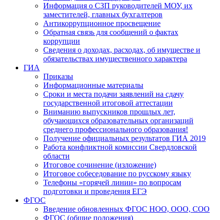
Информация о СЗП руководителей МОУ, их
заместителей, главных бухгалтеров
Антикоррупционное просвещение
Обратная связь для сообщений о фактах
коррупции
Сведения о доходах, расходах, об имуществе и
обязательствах имущественного характера
ГИА
Приказы
Информационные материалы
Сроки и места подачи заявлений на сдачу
государственной итоговой аттестации
Вниманию выпускников прошлых лет,
обучающихся образовательных организаций
среднего профессионального образования!
Получение официальных результатов ГИА 2019
Работа конфликтной комиссии Свердловской
области
Итоговое сочинение (изложение)
Итоговое собеседование по русскому языку
Телефоны «горячей линии» по вопросам
подготовки и проведения ЕГЭ
ФГОС
Введение обновленных ФГОС НОО, ООО, СОО
ФГОС (общие положения)