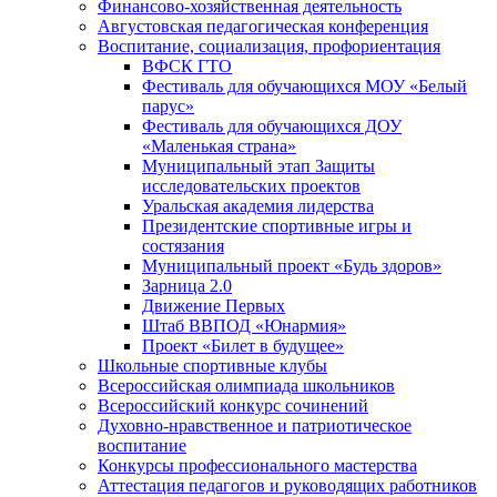
Финансово-хозяйственная деятельность
Августовская педагогическая конференция
Воспитание, социализация, профориентация
ВФСК ГТО
Фестиваль для обучающихся МОУ «Белый
парус»
Фестиваль для обучающихся ДОУ
«Маленькая страна»
Муниципальный этап Защиты
исследовательских проектов
Уральская академия лидерства
Президентские спортивные игры и
состязания
Муниципальный проект «Будь здоров»
Зарница 2.0
Движение Первых
Штаб ВВПОД «Юнармия»
Проект «Билет в будущее»
Школьные спортивные клубы
Всероссийская олимпиада школьников
Всероссийский конкурс сочинений
Духовно-нравственное и патриотическое
воспитание
Конкурсы профессионального мастерства
Аттестация педагогов и руководящих работников