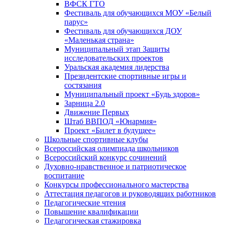
ВФСК ГТО
Фестиваль для обучающихся МОУ «Белый
парус»
Фестиваль для обучающихся ДОУ
«Маленькая страна»
Муниципальный этап Защиты
исследовательских проектов
Уральская академия лидерства
Президентские спортивные игры и
состязания
Муниципальный проект «Будь здоров»
Зарница 2.0
Движение Первых
Штаб ВВПОД «Юнармия»
Проект «Билет в будущее»
Школьные спортивные клубы
Всероссийская олимпиада школьников
Всероссийский конкурс сочинений
Духовно-нравственное и патриотическое
воспитание
Конкурсы профессионального мастерства
Аттестация педагогов и руководящих работников
Педагогические чтения
Повышение квалификации
Педагогическая стажировка