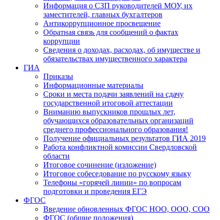
Информация о СЗП руководителей МОУ, их
заместителей, главных бухгалтеров
Антикоррупционное просвещение
Обратная связь для сообщений о фактах
коррупции
Сведения о доходах, расходах, об имуществе и
обязательствах имущественного характера
ГИА
Приказы
Информационные материалы
Сроки и места подачи заявлений на сдачу
государственной итоговой аттестации
Вниманию выпускников прошлых лет,
обучающихся образовательных организаций
среднего профессионального образования!
Получение официальных результатов ГИА 2019
Работа конфликтной комиссии Свердловской
области
Итоговое сочинение (изложение)
Итоговое собеседование по русскому языку
Телефоны «горячей линии» по вопросам
подготовки и проведения ЕГЭ
ФГОС
Введение обновленных ФГОС НОО, ООО, СОО
ФГОС (общие положения)