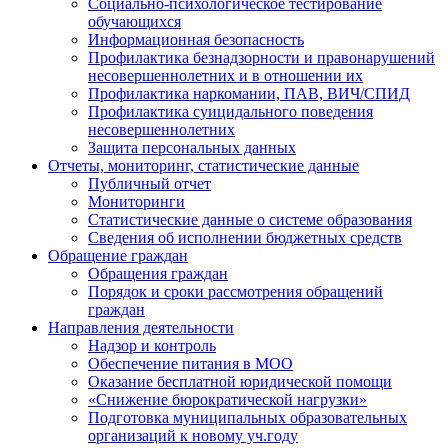
Социально-психологическое тестирование
обучающихся
Информационная безопасность
Профилактика безнадзорности и правонарушений
несовершеннолетних и в отношении их
Профилактика наркомании, ПАВ, ВИЧ/СПИД
Профилактика суицидального поведения
несовершеннолетних
Защита персональных данных
Отчеты, мониторинг, статистические данные
Публичный отчет
Мониторинги
Статистические данные о системе образования
Сведения об исполнении бюджетных средств
Обращение граждан
Обращения граждан
Порядок и сроки рассмотрения обращений
граждан
Направления деятельности
Надзор и контроль
Обеспечение питания в МОО
Оказание бесплатной юридической помощи
«Снижение бюрократической нагрузки»
Подготовка муниципальных образовательных
организаций к новому уч.году