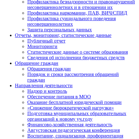
Профилактика безнадзорности и правонарушений
несовершеннолетних и в отношении их
Профилактика наркомании, ПАВ, ВИЧ/СПИД
Профилактика суицидального поведения
несовершеннолетних
Защита персональных данных
Отчеты, мониторинг, статистические данные
Публичный отчет
Мониторинги
Статистические данные о системе образования
Сведения об исполнении бюджетных средств
Обращение граждан
Обращения граждан
Порядок и сроки рассмотрения обращений
граждан
Направления деятельности
Надзор и контроль
Обеспечение питания в МОО
Оказание бесплатной юридической помощи
«Снижение бюрократической нагрузки»
Подготовка муниципальных образовательных
организаций к новому уч.году
Финансово-хозяйственная деятельность
Августовская педагогическая конференция
Воспитание, социализация, профориентация