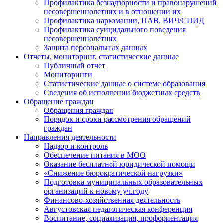
Профилактика безнадзорности и правонарушений
несовершеннолетних и в отношении их
Профилактика наркомании, ПАВ, ВИЧ/СПИД
Профилактика суицидального поведения
несовершеннолетних
Защита персональных данных
Отчеты, мониторинг, статистические данные
Публичный отчет
Мониторинги
Статистические данные о системе образования
Сведения об исполнении бюджетных средств
Обращение граждан
Обращения граждан
Порядок и сроки рассмотрения обращений
граждан
Направления деятельности
Надзор и контроль
Обеспечение питания в МОО
Оказание бесплатной юридической помощи
«Снижение бюрократической нагрузки»
Подготовка муниципальных образовательных
организаций к новому уч.году
Финансово-хозяйственная деятельность
Августовская педагогическая конференция
Воспитание, социализация, профориентация