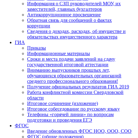
Информация о СЗП руководителей МОУ, их
заместителей, главных бухгалтеров
Антикоррупционное просвещение
Обратная связь для сообщений о фактах
коррупции
Сведения о доходах, расходах, об имуществе и
обязательствах имущественного характера
ГИА
Приказы
Информационные материалы
Сроки и места подачи заявлений на сдачу
государственной итоговой аттестации
Вниманию выпускников прошлых лет,
обучающихся образовательных организаций
среднего профессионального образования!
Получение официальных результатов ГИА 2019
Работа конфликтной комиссии Свердловской
области
Итоговое сочинение (изложение)
Итоговое собеседование по русскому языку
Телефоны «горячей линии» по вопросам
подготовки и проведения ЕГЭ
ФГОС
Введение обновленных ФГОС НОО, ООО, СОО
ФГОС (общие положения)