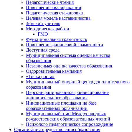
Педагогические чтения
Повышение квалификации
Педагогическая стажировка
Целевая модель наставничества
Земский учитель
Методическая работа
ГМО
Функциональная грамотность
Повышение финансовой грамотности
Доступная среда
Муниципальная система оценки качества
образования
Независимая оценка качества образования
Оздоровительная кампания
«Точка роста»
Муниципальный опорный центр дополнительного
образования
Персонифицированное финансирование
дополнительного образования
Инновационные площадки на базе
образовательных организаций
Муниципальный этап Международных
рождественских образовательных чтений
Психолого-педагогическое сопровождение
Организация предоставления образования