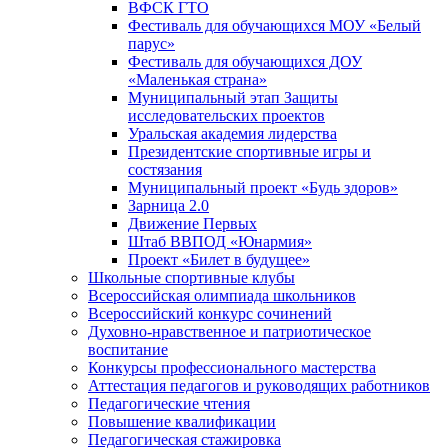
ВФСК ГТО
Фестиваль для обучающихся МОУ «Белый
парус»
Фестиваль для обучающихся ДОУ
«Маленькая страна»
Муниципальный этап Защиты
исследовательских проектов
Уральская академия лидерства
Президентские спортивные игры и
состязания
Муниципальный проект «Будь здоров»
Зарница 2.0
Движение Первых
Штаб ВВПОД «Юнармия»
Проект «Билет в будущее»
Школьные спортивные клубы
Всероссийская олимпиада школьников
Всероссийский конкурс сочинений
Духовно-нравственное и патриотическое
воспитание
Конкурсы профессионального мастерства
Аттестация педагогов и руководящих работников
Педагогические чтения
Повышение квалификации
Педагогическая стажировка