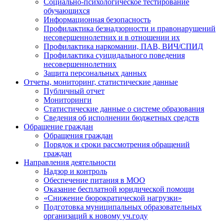
Социально-психологическое тестирование
обучающихся
Информационная безопасность
Профилактика безнадзорности и правонарушений
несовершеннолетних и в отношении их
Профилактика наркомании, ПАВ, ВИЧ/СПИД
Профилактика суицидального поведения
несовершеннолетних
Защита персональных данных
Отчеты, мониторинг, статистические данные
Публичный отчет
Мониторинги
Статистические данные о системе образования
Сведения об исполнении бюджетных средств
Обращение граждан
Обращения граждан
Порядок и сроки рассмотрения обращений
граждан
Направления деятельности
Надзор и контроль
Обеспечение питания в МОО
Оказание бесплатной юридической помощи
«Снижение бюрократической нагрузки»
Подготовка муниципальных образовательных
организаций к новому уч.году